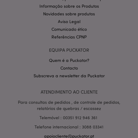
Google
mage-cache-storage-section-
1 d
Adobe Inc.
invalidation
www.puckator.pt
Informação sobre os Produtos
Novidades sobre produtos
Aviso Legal
Comunicado ético
Referências CPNP
PHPSESSID
1 di
PHP.net
hor
.www.puckator.pt
EQUIPA PUCKATOR
Quem é a Puckator?
Contacto
Subscreva a newsletter da Puckator
ATENDIMENTO AO CLIENTE
Para consultas de pedidos , de controle de pedidos,
relatórios de quebras / escassez
Telemóvel : 00351 912 946 361
Telefone internacional : 3088 03341
apoiocliente@puckator.pt