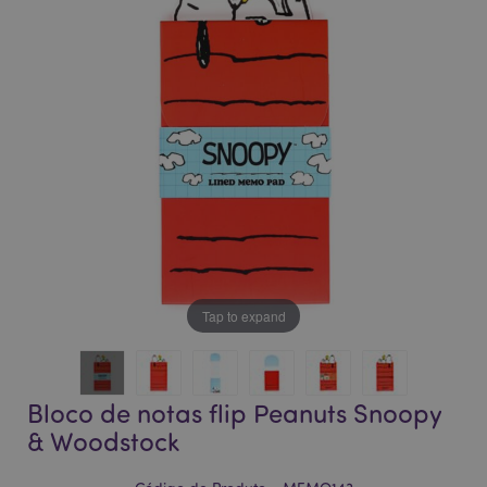
da
da
Galeria
Galeria
de
de
imagens
imagens
Tap to expand
Bloco de notas flip Peanuts Snoopy
& Woodstock