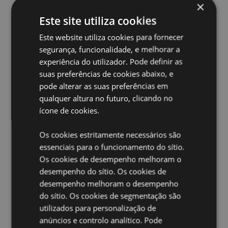
produto, pois, se o fizer, o produto será removido da
×
sua encomenda. Se precisar de mais informações,
Este site utiliza cookies
contacte a nossa equipa de atendimento ao cliente.
License Territories:
Ilhas Aland, Albânia, Armênia,
Este website utiliza cookies para fornecer
Áustria, Azerbaijão, Açores (Portugal), Ilhas Baleares
segurança, funcionalidade, e melhorar a
(Espanha), Bélgica, Bermudas, Bósnia e Herzegovina,
experiência do utilizador. Pode definir as
Bulgária, Ilhas Canárias (Espanha), Ceuta e Melilha,
suas preferências de cookies abaixo, e
Córsega (França), Croácia, Chipre, República Tcheca,
Dinamarca, Estônia, Finlândia (Continental), França
pode alterar as suas preferências em
(Continental), Guiana Francesa, Geórgia, Alemanha,
qualquer altura no futuro, clicando no
Gibraltar, Grécia, Guadalupe, Guernsey (Ilhas do
ícone de cookies.
Canal), Santa Sé (Cidade do Vaticano), Hungria,
Islândia, Ilha de Man (Reino Unido), Itália
Os cookies estritamente necessários são
(Continental), Jersey (Ilhas do Canal), Cazaquistão,
Quirguistão, Letônia, Liechtenstein, Lituânia,
essenciais para o funcionamento do sítio.
Luxemburgo, Macedônia do Norte, Madeira
Os cookies de desempenho melhoram o
(Portugal), Malta, Martinica, Mayotte, Moldávia,
desempenho do sítio. Os cookies de
Mônaco, Montenegro, Países Baixos, Noruega,
desempenho melhoram o desempenho
Polônia, Portugal (Continental), Reunião, Romênia, São
do sítio. Os cookies de segmentação são
Martinho (parte francesa), San Marino, Sérvia, Sicília
(Itália), Eslováquia, Eslovênia, Espanha (Continental),
utilizados para personalização de
Suécia, Suíça, Tajiquistão, Turquia, Ucrânia, Reino
anúncios e controlo analítico. Pode
Unido (Continental), Reino Unido (Irlanda do Norte,