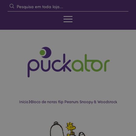
›
Início
Bloco de notas flip Peanuts Snoopy & Woodstock
Pular
Saltar
para
para
o
o
final
início