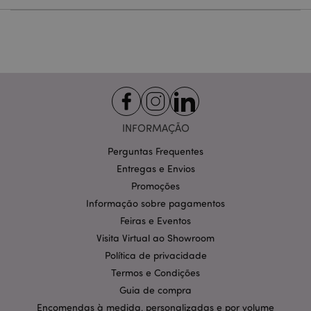
Estritamente necessários
Desempenho
Segmentação
Funcionalidade
Os cookies estritamente necessários permitem
funcionalidades centrais do website, tais como login
de utilizador e gestão de conta. O sítio web não
pode ser utilizado correctamente sem os cookies
estritamente necessários.
Provider
/
INFORMAÇÃO
Nome
Expir
Domínio
Perguntas Frequentes
CookieScriptConsent
1 m
CookieScript
.puckator.pt
Entregas e Envios
Promoções
Informação sobre pagamentos
Feiras e Eventos
Visita Virtual ao Showroom
Política de privacidade
Termos e Condições
Guia de compra
Política de Privacidade da
Encomendas à medida, personalizadas e por volume