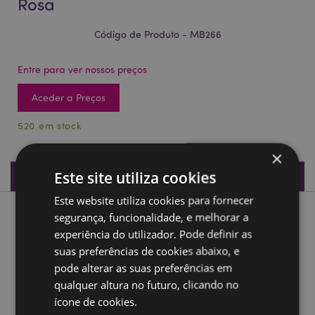
Rosa
Código de Produto - MB266
Entre para ver nossos preços
Aceder a Preços
520 em stock
×
Este site utiliza cookies
Especificações do Produto
Este website utiliza cookies para fornecer
segurança, funcionalidade, e melhorar a
Descrição do Produto
experiência do utilizador. Pode definir as
suas preferências de cookies abaixo, e
Mealheiro Unicórnio encantado Rosa
pode alterar as suas preferências em
Material:
Cerâmica Dolomita
qualquer altura no futuro, clicando no
Informação do Produto:
O conteúdo pode ser acedido
ícone de cookies.
através de um tampão no fundo.