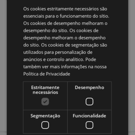
Os cookies estritamente necessários são
Ampliar informação:
essenciais para o funcionamento do sítio.
Quer saber mais acerca de comprar na Puckator?
leia
Os cookies de desempenho melhoram o
a nossa
Guia de informação para o cliente.
desempenho do sítio. Os cookies de
desempenho melhoram o desempenho
do sítio. Os cookies de segmentação são
Caracteristicas do Produto
utilizados para personalização de
Mais
Altura 11cm Largura 9.5cm Profundidade
anúncios e controlo analítico. Pode
Informação
10.5cm
também ver mais informações na nossa
5055071506222
Política de Privacidade
24
0.335000
Estritamente
Desempenho
necessários
Não
Não
Não
Segmentação
Funcionalidade
Unicórnios