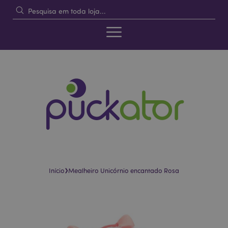
›
Início
Mealheiro Unicórnio encantado Rosa
Pular
Saltar
para
para
o
o
final
início