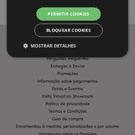
PERMITIR COOKIES
BLOQUEAR COOKIES
MOSTRAR DETALHES
INFORMAÇÃO
Perguntas Frequentes
Entregas e Envios
Estritamente necessários
Desempenho
Promoções
Segmentação
Funcionalidade
Informação sobre pagamentos
Feiras e Eventos
Os cookies estritamente necessários permitem
funcionalidades centrais do website, tais como login
Visita Virtual ao Showroom
de utilizador e gestão de conta. O sítio web não
Política de privacidade
pode ser utilizado correctamente sem os cookies
estritamente necessários.
Termos e Condições
Provider
/
Guia de compra
Nome
Expir
Domínio
Encomendas à medida, personalizadas e por volume
CookieScriptConsent
1 m
CookieScript
Informação sobre os Produtos