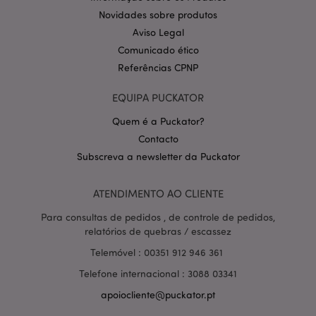
.puckator.pt
Novidades sobre produtos
Aviso Legal
Comunicado ético
Referências CPNP
EQUIPA PUCKATOR
Quem é a Puckator?
Política de Privacidade da
Contacto
Google
mage-cache-storage-section-
1 d
Adobe Inc.
Subscreva a newsletter da Puckator
invalidation
www.puckator.pt
ATENDIMENTO AO CLIENTE
Para consultas de pedidos , de controle de pedidos,
relatórios de quebras / escassez
PHPSESSID
1 di
PHP.net
hor
.www.puckator.pt
Telemóvel : 00351 912 946 361
Telefone internacional : 3088 03341
apoiocliente@puckator.pt