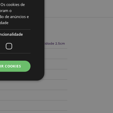
 Os cookies de
oram o
ão de anúncios e
idade
to
ncionalidade
a 14cm Largura 4cm Profundidade 2.5cm
71786129
IR COOKIES
000
zador e gestão de