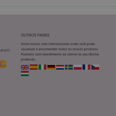
ço Cookie-
ferências de
itante. É
okie Cookie-
nte.
tar o cache de
OUTROS PAISES
zer as páginas
Visite nossos sites internacionais onde você pode
 baseados na
visualizar e encomendar todos os nossos produtos
tificador de
Puckator com atendimento ao cliente no seu idioma
ter variáveis de
nte é um número
preferido.
le é usado pode ser
m bom exemplo é
um usuário entre as
cas do cliente
 pelo comprador,
informações de
utras notificações
o, como a mensagem
 várias mensagens
a do cookie após