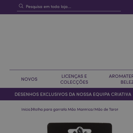
LICENÇAS E
AROMATER
NOVOS
COLECÇÕES
BELE
DESENHOS EXCLUSIVOS DA NOSSA EQUIPA CRIATIVA
›
Início
Rolha para garrafa Mão Mantrica/Mão de Tarot
Pular
Saltar
para
para
o
o