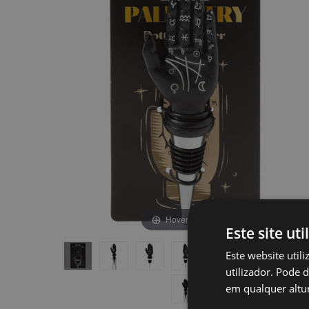
final
início
da
da
Galeria
Galeria
de
de
imagens
imagens
Hover to zoom
Este site uti
Este website util
utilizador. Pode 
em qualquer altur