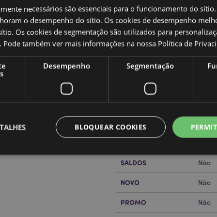
amente necessários são essenciais para o funcionamento do sítio.
oram o desempenho do sítio. Os cookies de desempenho melh
tio. Os cookies de segmentação são utilizados para personalizaç
co. Pode também ver mais informações na nossa
Política de Privac
Caracteristicas do Produ
te
Desempenho
Segmentação
Fu
s
Mais
Dimensões
Altur
Informação
Código de barras
50550
Quantidade do cartão
72
TALHES
BLOQUEAR COOKIES
PERMIT
or?
leia a nossa
Guia de
Peso (kg)
0.083
SALDOS
Não
Estritamente necessários
Desempenho
Segmentação
Funcionalidade
NOVO
Não
te necessários permitem funcionalidades centrais do website, tais como login de utili
o pode ser utilizado correctamente sem os cookies estritamente necessários.
PROMO
Não
Provider
/