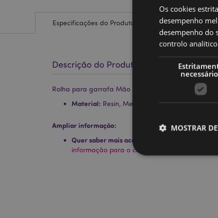
Os cookies estrit
desempenho melh
Especificações do Produto
desempenho do sí
controlo analíti
Descrição do Produto
Estritamen
necessário
Rolha para garrafa Mão Mantrica/Mão de Tarot
Material:
Resin, Metal e Borracha
Ampliar informação:
MOSTRAR DE
Quer saber mais acerca de comprar na Puckat
informação para o cliente.
Os cookies estritamen
conta. O sítio web nã