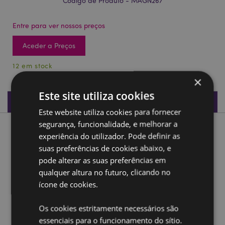
Código de Produto - MAGN267
Entre para ver nossos preços
Aceder a Preços
12 em stock
×
Este site utiliza cookies
Especificações do Produto
Este website utiliza cookies para fornecer
segurança, funcionalidade, e melhorar a
Descrição do Produto
experiência do utilizador. Pode definir as
suas preferências de cookies abaixo, e
Souvenir Íman Cavalo marinho, conchas e golfinhos
pode alterar as suas preferências em
qualquer altura no futuro, clicando no
Material:
Resina, íman Ferrite sinterizado
ícone de cookies.
Ampliar informação:
Os cookies estritamente necessários são
Quer saber mais acerca de comprar na Puckator?
leia
essenciais para o funcionamento do sítio.
a nossa
Guia de informação para o cliente.