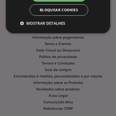
INFORMAÇÃO
BLOQUEAR COOKIES
Perguntas Frequentes
MOSTRAR DETALHES
Entregas e Envios
Promoções
Informação sobre pagamentos
Feiras e Eventos
Estritamente necessários
Desempenho
Visita Virtual ao Showroom
Segmentação
Funcionalidade
Política de privacidade
Os cookies estritamente necessários permitem
Termos e Condições
funcionalidades centrais do website, tais como login
de utilizador e gestão de conta. O sítio web não
Guia de compra
pode ser utilizado correctamente sem os cookies
Encomendas à medida, personalizadas e por volume
estritamente necessários.
Informação sobre os Produtos
Provider
/
Nome
Expir
Novidades sobre produtos
Domínio
Aviso Legal
CookieScriptConsent
1 m
CookieScript
.puckator.pt
Comunicado ético
Referências CPNP