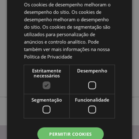
Os cookies de desempenho melhoram o
desempenho do sítio. Os cookies de
Caracteristicas do Produto
desempenho melhoram o desempenho
Mais
do sítio. Os cookies de segmentação são
Altura TBCcm Largura TBCcm Profundidade
Informação
TBCcm
utilizados para personalização de
5055071509704
anúncios e controlo analítico. Pode
também ver mais informações na nossa
144
Política de Privacidade
0.053000
Não
Estritamente
Desempenho
Não
necessários
Não
Segmentação
Funcionalidade
PERMITIR COOKIES