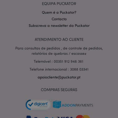
EQUIPA PUCKATOR
Quem é a Puckator?
Contacto
Subscreva a newsletter da Puckator
Política de Privacidade da
ATENDIMENTO AO CLIENTE
Google
mage-cache-storage-section-
1 d
Adobe Inc.
invalidation
www.puckator.pt
Para consultas de pedidos , de controle de pedidos,
relatórios de quebras / escassez
Telemóvel : 00351 912 946 361
Telefone internacional : 3088 03341
PHPSESSID
1 di
PHP.net
hor
apoiocliente@puckator.pt
.www.puckator.pt
COMPRAS SEGURAS