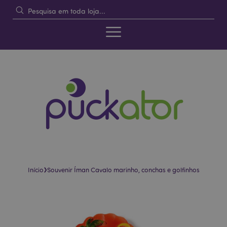
›
Início
Souvenir Íman Cavalo marinho, conchas e golfinhos
Pular
Saltar
para
para
o
o
final
início