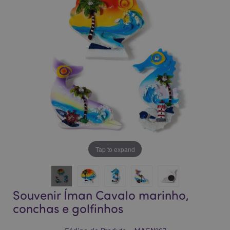
da
da
Galeria
Galeria
de
de
imagens
imagens
Tap to expand
Souvenir Íman Cavalo marinho,
conchas e golfinhos