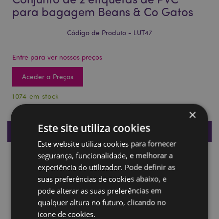
para bagagem Beans & Co Gatos
Código de Produto - LUT47
Entre para ver nossos preços
Aceder a Preços
1074 em stock
×
Este site utiliza cookies
Especificações do Produto
Este website utiliza cookies para fornecer
segurança, funcionalidade, e melhorar a
Descrição do Produto
experiência do utilizador. Pode definir as
suas preferências de cookies abaixo, e
Conjunto de 2 etiquetas de PVC para bagagem Beans & Co
pode alterar as suas preferências em
Gatos
qualquer altura no futuro, clicando no
Material:
PVC
ícone de cookies.