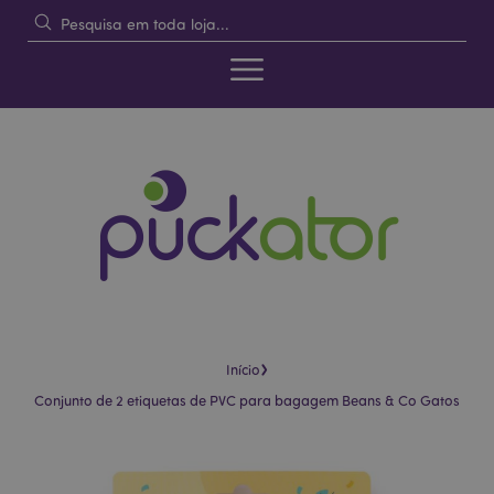
›
Início
Conjunto de 2 etiquetas de PVC para bagagem Beans & Co Gatos
Pular
Saltar
para
para
o
o