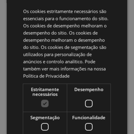
Número no Set:
2
Os cookies estritamente necessários são
Ampliar informação:
essenciais para o funcionamento do sítio.
Os cookies de desempenho melhoram o
Quer saber mais acerca de comprar na Puckator?
leia
a nossa
Guia de informação para o cliente.
desempenho do sítio. Os cookies de
desempenho melhoram o desempenho
do sítio. Os cookies de segmentação são
Caracteristicas do Produto
utilizados para personalização de
Mais
Altura TBCcm Largura TBCcm Profundidade
anúncios e controlo analítico. Pode
Informação
TBCcm
também ver mais informações na nossa
5055071508486
Política de Privacidade
288
Estritamente
Desempenho
0.036000
necessários
Não
Não
Não
Segmentação
Funcionalidade
Beans & Co Cats