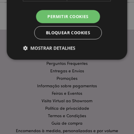
PERMITIR COOKIES
BLOQUEAR COOKIES
MOSTRAR DETALHES
INFORMAÇÃO
Perguntas Frequentes
Entregas e Envios
Estritamente necessários
Desempenho
Promoções
Segmentação
Funcionalidade
Informação sobre pagamentos
Os cookies estritamente necessários permitem
Feiras e Eventos
funcionalidades centrais do website, tais como login
Visita Virtual ao Showroom
de utilizador e gestão de conta. O sítio web não
pode ser utilizado correctamente sem os cookies
Política de privacidade
estritamente necessários.
Termos e Condições
Provider
/
Nome
Expir
Guia de compra
Domínio
Encomendas à medida, personalizadas e por volume
CookieScriptConsent
1 m
CookieScript