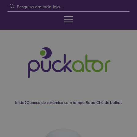
›
Início
Caneca de cerâmica com tampa Boba Chá de bolhas
Pular
Saltar
para
para
o
o
final
início