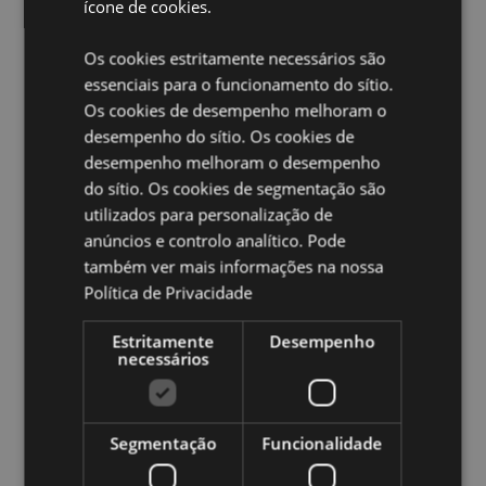
Apto para microondas:
Não
ícone de cookies.
Apto para máquina de lavar loiça:
Não
Os cookies estritamente necessários são
Volume:
TBC
essenciais para o funcionamento do sítio.
Os cookies de desempenho melhoram o
Ampliar informação:
desempenho do sítio. Os cookies de
Quer saber mais acerca de comprar na Puckator?
leia
desempenho melhoram o desempenho
a nossa
Guia de informação para o cliente.
do sítio. Os cookies de segmentação são
utilizados para personalização de
anúncios e controlo analítico. Pode
Caracteristicas do Produto
também ver mais informações na nossa
Mais
Altura 14cm Largura 12cm Profundidade 8cm
Política de Privacidade
Informação
5055071506161
24
Estritamente
Desempenho
necessários
0.426000
Não
Não
Segmentação
Funcionalidade
Não
Foodiemals