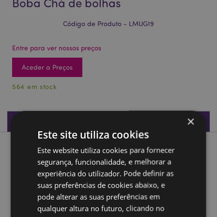
Boba Chá de bolhas
Código de Produto - LMUG19
Entre para ver nossos preços
Aceder a Preços
564 em stock
×
Especificações do Produto
Este site utiliza cookies
Este website utiliza cookies para fornecer
Descrição do Produto
segurança, funcionalidade, e melhorar a
experiência do utilizador. Pode definir as
Caneca de cerâmica com tampa Boba Chá de bolhas
suas preferências de cookies abaixo, e
Material:
Dolomita Cerámica
pode alterar as suas preferências em
Apto para comida:
Sim
qualquer altura no futuro, clicando no