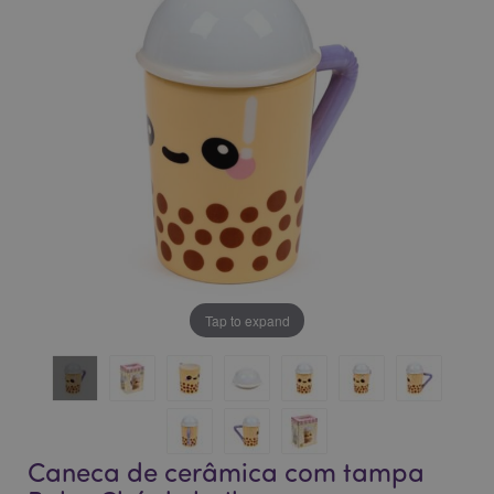
da
da
Galeria
Galeria
de
de
imagens
imagens
Tap to expand
Caneca de cerâmica com tampa