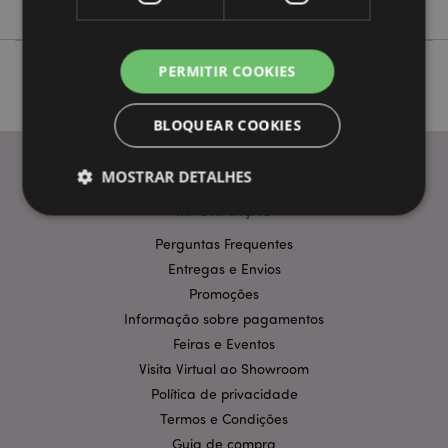
PERMITIR COOKIES
BLOQUEAR COOKIES
MOSTRAR DETALHES
INFORMAÇÃO
Perguntas Frequentes
Estritamente necessários
Desempenho
Entregas e Envios
Segmentação
Funcionalidade
Promoções
Informação sobre pagamentos
Os cookies estritamente necessários permitem
funcionalidades centrais do website, tais como login
Feiras e Eventos
de utilizador e gestão de conta. O sítio web não
Visita Virtual ao Showroom
pode ser utilizado correctamente sem os cookies
estritamente necessários.
Política de privacidade
Provider
/
Termos e Condições
Nome
Expir
Domínio
Guia de compra