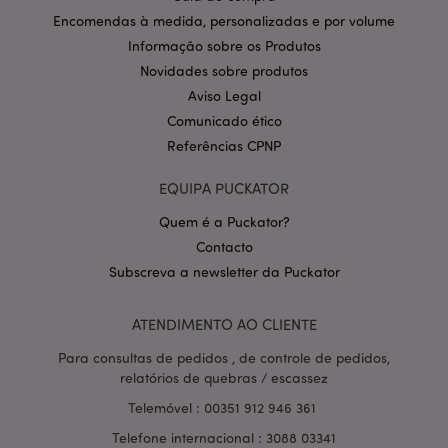
CookieScriptConsent
1 m
CookieScript
Encomendas à medida, personalizadas e por volume
.puckator.pt
Informação sobre os Produtos
Novidades sobre produtos
Aviso Legal
Comunicado ético
Referências CPNP
EQUIPA PUCKATOR
Política de Privacidade da
Quem é a Puckator?
Google
mage-cache-storage-section-
1 d
Adobe Inc.
Contacto
invalidation
www.puckator.pt
Subscreva a newsletter da Puckator
ATENDIMENTO AO CLIENTE
Para consultas de pedidos , de controle de pedidos,
PHPSESSID
1 di
PHP.net
relatórios de quebras / escassez
hor
.www.puckator.pt
Telemóvel : 00351 912 946 361
Telefone internacional : 3088 03341