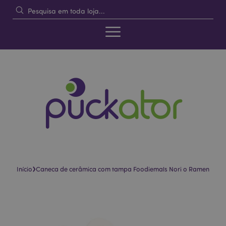
›
Início
Caneca de cerâmica com tampa Foodiemals Nori o Ramen
Pular
Saltar
para
para
o
o
final
início