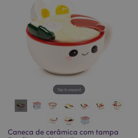
da
da
Galeria
Galeria
de
de
imagens
imagens
Tap to expand
Caneca de cerâmica com tampa