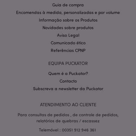
Guia de compra
CookieScriptConsent
1 m
CookieScript
.puckator.pt
Encomendas à medida, personalizadas e por volume
Informação sobre os Produtos
Novidades sobre produtos
Aviso Legal
Comunicado ético
Referências CPNP
EQUIPA PUCKATOR
Política de Privacidade da
Quem é a Puckator?
Google
mage-cache-storage-section-
1 d
Adobe Inc.
invalidation
www.puckator.pt
Contacto
Subscreva a newsletter da Puckator
ATENDIMENTO AO CLIENTE
PHPSESSID
1 di
PHP.net
Para consultas de pedidos , de controle de pedidos,
hor
.www.puckator.pt
relatórios de quebras / escassez
Telemóvel : 00351 912 946 361