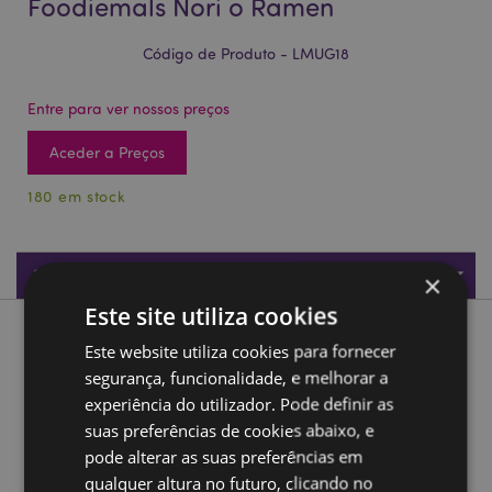
Foodiemals Nori o Ramen
Código de Produto - LMUG18
Entre para ver nossos preços
Aceder a Preços
180 em stock
Especificações do Produto
×
Este site utiliza cookies
Descrição do Produto
Este website utiliza cookies para fornecer
segurança, funcionalidade, e melhorar a
Caneca de cerâmica com tampa Foodiemals Nori o Ramen
experiência do utilizador. Pode definir as
suas preferências de cookies abaixo, e
Material:
Dolomita Cerámica
pode alterar as suas preferências em
Apto para comida:
Sim
qualquer altura no futuro, clicando no