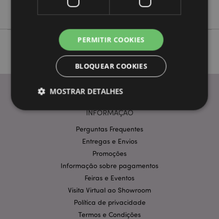
Foodiemals, Sushi e Ramen
PERMITIR COOKIES
BLOQUEAR COOKIES
MOSTRAR DETALHES
INFORMAÇÃO
Perguntas Frequentes
Estritamente necessários
Desempenho
Entregas e Envios
Segmentação
Funcionalidade
Promoções
Os cookies estritamente necessários permitem
Informação sobre pagamentos
funcionalidades centrais do website, tais como login
Feiras e Eventos
de utilizador e gestão de conta. O sítio web não
pode ser utilizado correctamente sem os cookies
Visita Virtual ao Showroom
estritamente necessários.
Política de privacidade
Provider
/
Nome
Expir
Termos e Condições
Domínio