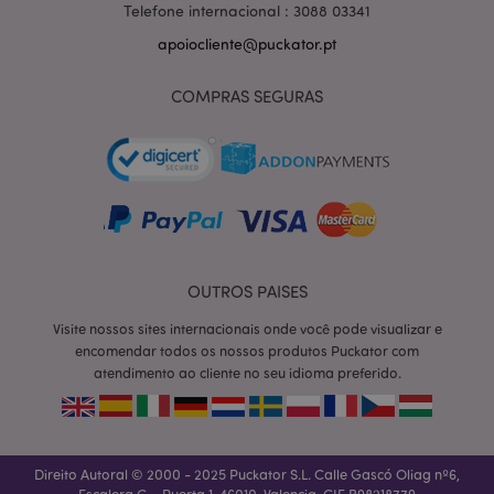
Telefone internacional : 3088 03341
apoiocliente@puckator.pt
COMPRAS SEGURAS
OUTROS PAISES
Visite nossos sites internacionais onde você pode visualizar e
section_data_ids
1 d
Adobe Inc.
encomendar todos os nossos produtos Puckator com
www.puckator.pt
atendimento ao cliente no seu idioma preferido.
Direito Autoral © 2000 - 2025 Puckator S.L. Calle Gascó Oliag nº6,
Escalera C – Puerta 1, 46010, Valencia. CIF B98218779