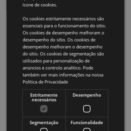
Apto para microondas:
Não
ícone de cookies.
Apto para máquina de lavar loiça:
Não
Os cookies estritamente necessários são
Volume:
TBC
essenciais para o funcionamento do sítio.
Ampliar informação:
Os cookies de desempenho melhoram o
desempenho do sítio. Os cookies de
Quer saber mais acerca de comprar na Puckator?
leia
desempenho melhoram o desempenho
a nossa
Guia de informação para o cliente.
do sítio. Os cookies de segmentação são
utilizados para personalização de
Caracteristicas do Produto
anúncios e controlo analítico. Pode
Mais
Altura 9cm Largura 13.5cm Profundidade
também ver mais informações na nossa
Informação
10.5cm
Política de Privacidade
5055071506154
Estritamente
Desempenho
24
necessários
0.408000
Não
Não
Segmentação
Funcionalidade
Não