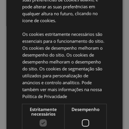
Comores, Congo, Córsega (França), Costa do Marfim,
pode alterar as suas preferências em
Croácia, Chipre, República Tcheca, Dinamarca, Djibuti,
qualquer altura no futuro, clicando no
Egito, Guiné Equatorial, Eritreia, Estônia, Etiópia,
ícone de cookies.
Finlândia (Continental), França (Continental), Guiana
Francesa, Gabão, Gâmbia, Alemanha, Gana,
Gibraltar, Grécia, Guadalupe, Guernsey (Ilhas do
Os cookies estritamente necessários são
Canal), Guiné, Guiné-Bissau, Santa Sé (Cidade do
essenciais para o funcionamento do sítio.
Vaticano), Hungria, Islândia, Irã, Iraque, Irlanda, Ilha
Os cookies de desempenho melhoram o
de Man (Reino Unido), Itália (Continental), Jersey (Ilhas
desempenho do sítio. Os cookies de
do Canal), Jordânia, Quênia, Kuwait, Letônia, Líbano,
desempenho melhoram o desempenho
Lesoto, Libéria, Líbia, Liechtenstein, Lituânia,
Luxemburgo, Macedônia do Norte, Madagascar,
do sítio. Os cookies de segmentação são
Madeira (Portugal), Malawi, Mali, Malta, Martinica,
utilizados para personalização de
Mauritânia, Maurício, Mayotte, Moldávia, Mônaco,
anúncios e controlo analítico. Pode
Montenegro, Marrocos, Moçambique, Namíbia, Países
também ver mais informações na nossa
Baixos, Nova Zelândia, Níger, Nigéria, Noruega, Omã,
Política de Privacidade
Papua Nova Guiné, Polônia, Portugal (Continental),
Reunião, Romênia, Rússia, Ruanda, São Martinho
(parte francesa), San Marino, São Tomé e Príncipe,
Estritamente
Desempenho
necessários
Senegal, Sérvia, Seicheles, Sicília (Itália), Serra Leoa,
Eslováquia, Eslovênia, Somália, África do Sul, Espanha
(Continental), Sudão, Eswatini, Suécia, Suíça,