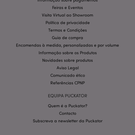
Feiras e Eventos
Visita Virtual ao Showroom
Política de privacidade
Termos e Condições
Guia de compra
Encomendas à medida, personalizadas e por volume
Informação sobre os Produtos
Novidades sobre produtos
Aviso Legal
Comunicado ético
Referências CPNP
EQUIPA PUCKATOR
Quem é a Puckator?
section_data_ids
1 d
Adobe Inc.
Contacto
www.puckator.pt
Subscreva a newsletter da Puckator