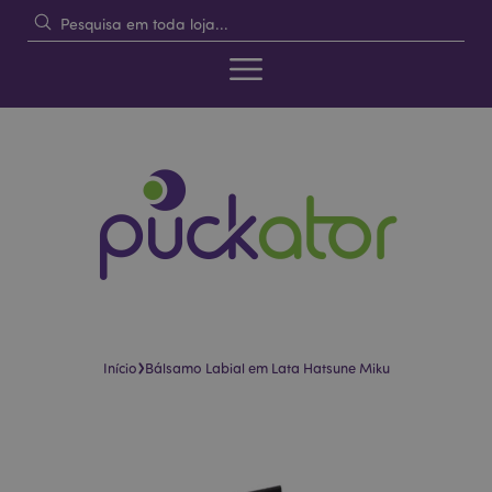
›
Início
Bálsamo Labial em Lata Hatsune Miku
Pular
Saltar
para
para
o
o
final
início