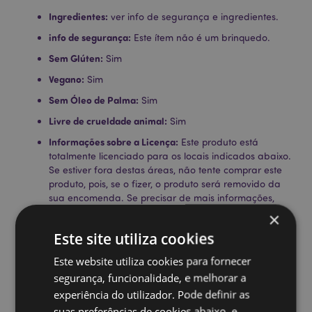
Ingredientes:
ver info de segurança e ingredientes.
info de segurança:
Este ítem não é um brinquedo.
Sem Glúten:
Sim
Vegano:
Sim
Sem Óleo de Palma:
Sim
Livre de crueldade animal:
Sim
Informações sobre a Licença:
Este produto está
totalmente licenciado para os locais indicados abaixo.
Se estiver fora destas áreas, não tente comprar este
produto, pois, se o fizer, o produto será removido da
sua encomenda. Se precisar de mais informações,
contacte a nossa equipa de atendimento ao cliente.
×
License Territories:
Ilhas Aland, Albânia, Argélia,
Este site utiliza cookies
Andorra, Angola, Austrália, Áustria, Açores (Portugal),
Bahrein, Ilhas Baleares (Espanha), Bielorrússia,
Este website utiliza cookies para fornecer
Bélgica, Benim, Bermudas, Bósnia e Herzegovina,
segurança, funcionalidade, e melhorar a
Botswana, Bulgária, Burkina Faso, Burundi, Camboja,
experiência do utilizador. Pode definir as
Canadá, Ilhas Canárias (Espanha), Cabo Verde,
República Centro-Africana, Ceuta e Melilha, Chade,
suas preferências de cookies abaixo, e