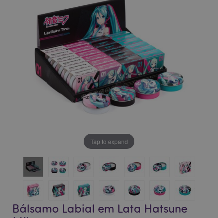
da
da
Galeria
Galeria
de
de
imagens
imagens
Tap to expand
Bálsamo Labial em Lata Hatsune