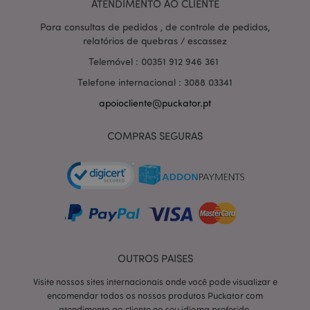
ATENDIMENTO AO CLIENTE
Para consultas de pedidos , de controle de pedidos,
relatórios de quebras / escassez
Telemóvel : 00351 912 946 361
mage-messages
1 di
Adobe Inc.
hor
www.puckator.pt
Telefone internacional : 3088 03341
apoiocliente@puckator.pt
COMPRAS SEGURAS
recently_compared_product_previous
1 d
Adobe Inc.
OUTROS PAISES
www.puckator.pt
Visite nossos sites internacionais onde você pode visualizar e
encomendar todos os nossos produtos Puckator com
atendimento ao cliente no seu idioma preferido.