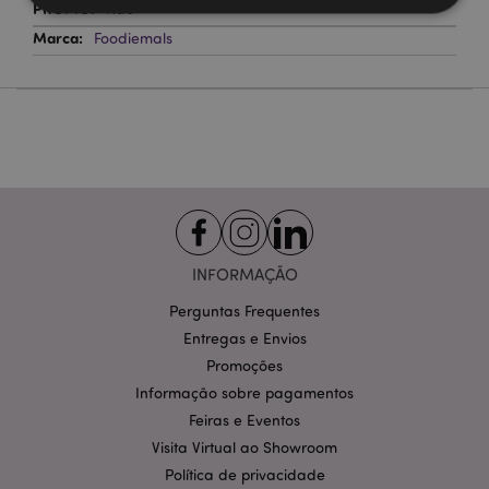
Não
Foodiemals
Estritamente necessários
Desempenho
Segmentação
Funcionalidade
Os cookies estritamente necessários permitem
funcionalidades centrais do website, tais como login
de utilizador e gestão de conta. O sítio web não
pode ser utilizado correctamente sem os cookies
estritamente necessários.
Provider
/
Nome
Expir
Domínio
INFORMAÇÃO
CookieScriptConsent
1 m
CookieScript
.puckator.pt
Perguntas Frequentes
Entregas e Envios
Promoções
Informação sobre pagamentos
Feiras e Eventos
Visita Virtual ao Showroom
Política de privacidade