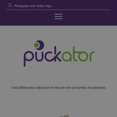
›
Início
Bálsamo labial em forma de chá de bolhas Foodiemals
Pular
Saltar
para
para
o
o
final
início