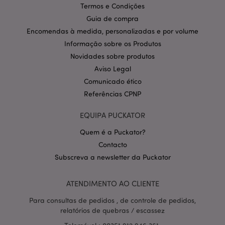
Termos e Condições
Política de Privacidade da
Google
mage-cache-storage-section-
1 d
Adobe Inc.
Guia de compra
invalidation
www.puckator.pt
Encomendas à medida, personalizadas e por volume
Informação sobre os Produtos
Novidades sobre produtos
Aviso Legal
PHPSESSID
Comunicado ético
1 di
PHP.net
hor
.www.puckator.pt
Referências CPNP
EQUIPA PUCKATOR
Quem é a Puckator?
Contacto
Subscreva a newsletter da Puckator
ATENDIMENTO AO CLIENTE
Para consultas de pedidos , de controle de pedidos,
relatórios de quebras / escassez