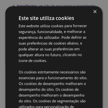
Ingredientes:
ver info de segurança e ingredientes.
×
info de segurança:
Este ítem não é um brinquedo.
Este site utiliza cookies
Sem Glúten:
Sim
Este website utiliza cookies para fornecer
Vegano:
Sim
segurança, funcionalidade, e melhorar a
Sem Óleo de Palma:
Sim
experiência do utilizador. Pode definir as
Livre de crueldade animal:
Sim
suas preferências de cookies abaixo, e
pode alterar as suas preferências em
Sem SLS (Lauril Sulfato de Sódio):
Sim
qualquer altura no futuro, clicando no
Sem ftalatos:
Sim
ícone de cookies.
Informação de segurança:
Não se trata de um
brinquedo ou de um objeto alimentar.
Os cookies estritamente necessários são
CPNP:
TBC
essenciais para o funcionamento do sítio.
Os cookies de desempenho melhoram o
Ampliar informação:
desempenho do sítio. Os cookies de
Quer saber mais acerca de comprar na Puckator?
leia
desempenho melhoram o desempenho
a nossa
Guia de informação para o cliente.
do sítio. Os cookies de segmentação são
utilizados para personalização de