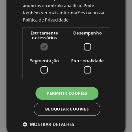
anúncios e controlo analítico. Pode
também ver mais informações na nossa
Política de Privacidade
Estritamente
Desempenho
necessários
Segmentação
Funcionalidade
Caracteristicas do Produto
Mais
Altura 6.5cm Largura 3.5cm Profundidade
Informação
3.5cm
PERMITIR COOKIES
5055071799198
240
BLOQUEAR COOKIES
0.042000
Não
MOSTRAR DETALHES
Não