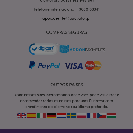
Telemóvel : 00351 912 946 361
Telefone internacional : 3088 03341
apoiocliente@puckator.pt
section_data_ids
1 d
Adobe Inc.
COMPRAS SEGURAS
www.puckator.pt
mage-messages
1 di
Adobe Inc.
OUTROS PAISES
hor
www.puckator.pt
Visite nossos sites internacionais onde você pode visualizar e
encomendar todos os nossos produtos Puckator com
atendimento ao cliente no seu idioma preferido.