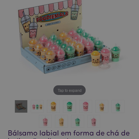
da
da
Galeria
Galeria
de
de
imagens
imagens
Tap to expand
Bálsamo labial em forma de chá de