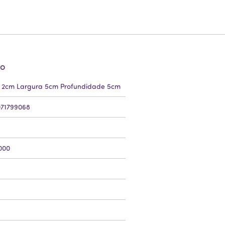
to
a 2cm Largura 5cm Profundidade 5cm
71799068
000