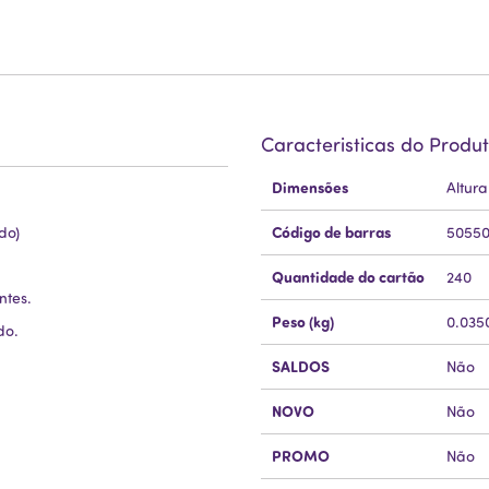
Caracteristicas do Produ
Mais
Dimensões
Altur
Informação
Código de barras
do)
50550
Quantidade do cartão
240
ntes.
Peso (kg)
0.035
do.
SALDOS
Não
NOVO
Não
PROMO
Não