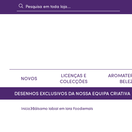
LICENÇAS E
AROMATER
NOVOS
COLECÇÕES
BELE
DESENHOS EXCLUSIVOS DA NOSSA EQUIPA CRIATIVA
›
Início
Bálsamo labial em lata Foodiemals
Pular
Saltar
para
para
o
o