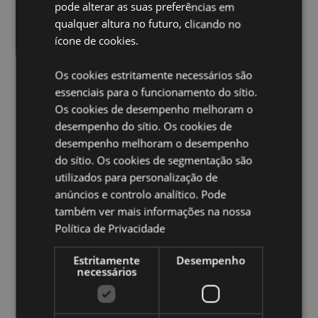
pode alterar as suas preferências em
Apto para Máquina Lava-Loiça:
Não
qualquer altura no futuro, clicando no
Reutilizável:
Sim
ícone de cookies.
Volume da garrafa:
500ml
Os cookies estritamente necessários são
Livre de BPA:
Sim
essenciais para o funcionamento do sítio.
Adequado para líquidos quentes:
Não
Os cookies de desempenho melhoram o
Adequado para bebidas gaseificadas:
Não
desempenho do sítio. Os cookies de
desempenho melhoram o desempenho
Ampliar informação:
do sítio. Os cookies de segmentação são
Quer saber mais acerca de comprar na Puckator?
utilizados para personalização de
leia
a nossa
Guia de informação para o cliente.
anúncios e controlo analítico. Pode
também ver mais informações na nossa
Política de Privacidade
Caracteristicas do Produto
Mais
Lancheira Altura 7cm Largura 16.5cm
Estritamente
Desempenho
necessários
Informação
Profundidade 13.5cm Garrafa Altura 18cm Diâmetro 7cm
5055071508783
24