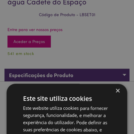
água Cadete do Espaço
Código de Produto - LBSET01
Entre para ver nossos preços
Aceder a Preços
541 em stock
Especificações do Produto
×
Descrição do Produto
Este site utiliza cookies
Este website utiliza cookies para fornecer
Conjunto de lancheira e garrafa de água Cadete do
Espaço
segurança, funcionalidade, e melhorar a
experiência do utilizador. Pode definir as
Material:
Polipropileno
suas preferências de cookies abaixo, e
Apto para alimentos:
Sim