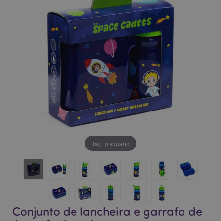
da
da
Galeria
Galeria
de
de
imagens
imagens
Tap to expand
Conjunto de lancheira e garrafa de