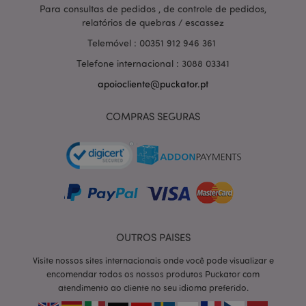
Para consultas de pedidos , de controle de pedidos,
relatórios de quebras / escassez
Telemóvel : 00351 912 946 361
Telefone internacional : 3088 03341
apoiocliente@puckator.pt
COMPRAS SEGURAS
OUTROS PAISES
section_data_ids
1 d
Adobe Inc.
www.puckator.pt
Visite nossos sites internacionais onde você pode visualizar e
encomendar todos os nossos produtos Puckator com
atendimento ao cliente no seu idioma preferido.