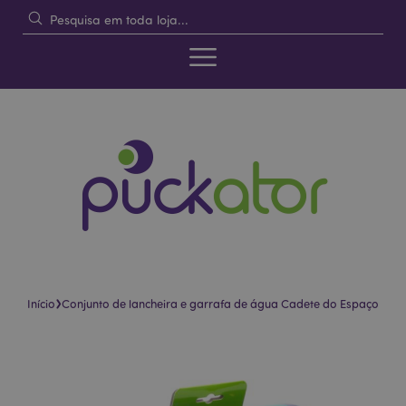
›
Início
Conjunto de lancheira e garrafa de água Cadete do Espaço
Pular
Saltar
para
para
o
o
final
início