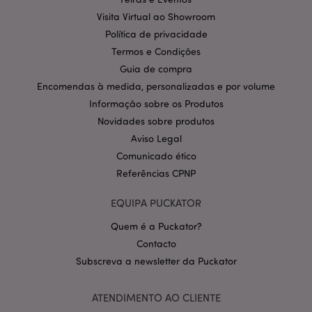
Provider
/
Visita Virtual ao Showroom
Nome
Expir
Domínio
Política de privacidade
CookieScriptConsent
1 m
CookieScript
Termos e Condições
.puckator.pt
Guia de compra
Encomendas à medida, personalizadas e por volume
Informação sobre os Produtos
Novidades sobre produtos
Aviso Legal
Comunicado ético
Referências CPNP
Política de Privacidade da
Google
mage-cache-storage-section-
1 d
EQUIPA PUCKATOR
Adobe Inc.
invalidation
www.puckator.pt
Quem é a Puckator?
Contacto
Subscreva a newsletter da Puckator
PHPSESSID
1 di
PHP.net
ATENDIMENTO AO CLIENTE
hor
.www.puckator.pt