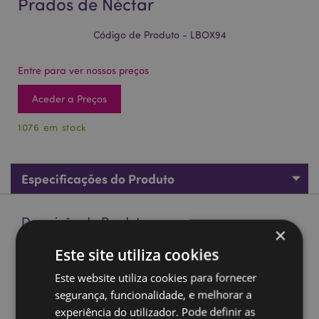
Prados de Néctar
Código de Produto - LBOX94
Entre para ver nossos preços
Aceder a Preços
1076 em stock
Especificações do Produto
Descrição do Produto
×
Este site utiliza cookies
Conjunto de 3 lancheiras M/L/XL - Prados de Néctar
Este website utiliza cookies para fornecer
Material:
Polipropileno
segurança, funcionalidade, e melhorar a
Apto para Comida:
Sim
experiência do utilizador. Pode definir as