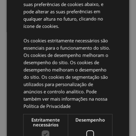
Apto para Microondas:
Não
suas preferências de cookies abaixo, e
Apto para Máquina Lava-Loiça:
Não
pode alterar as suas preferências em
qualquer altura no futuro, clicando no
Número no Conjunto:
3
ícone de cookies.
Sem BPA:
Sim
Informação do Produto: As lancheiras empilham-se
Os cookies estritamente necessários são
umas dentro das outras para facilitar o
essenciais para o funcionamento do sítio.
armazenamento.
Os cookies de desempenho melhoram o
Volume:
Médio: 350ml, Grande: 550ml, Extra Grande:
800ml
desempenho do sítio. Os cookies de
desempenho melhoram o desempenho
Ampliar informação:
do sítio. Os cookies de segmentação são
utilizados para personalização de
Quer saber mais acerca de comprar na Puckator?
leia
a nossa
Guia de informação para o cliente.
anúncios e controlo analítico. Pode
também ver mais informações na nossa
Política de Privacidade
Caracteristicas do Produto
Mais
Altura 6cm Largura 13.5cm Profundidade
Estritamente
Desempenho
necessários
Informação
13.5cm XL 6x13.5x13.5cm L 5.5x11.5x11.5cm M 4.5x10x10cm
5055071786655