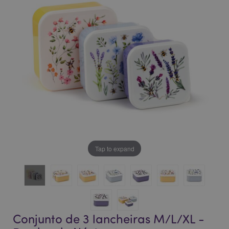
da
da
Galeria
Galeria
de
de
imagens
imagens
Tap to expand
Conjunto de 3 lancheiras M/L/XL -