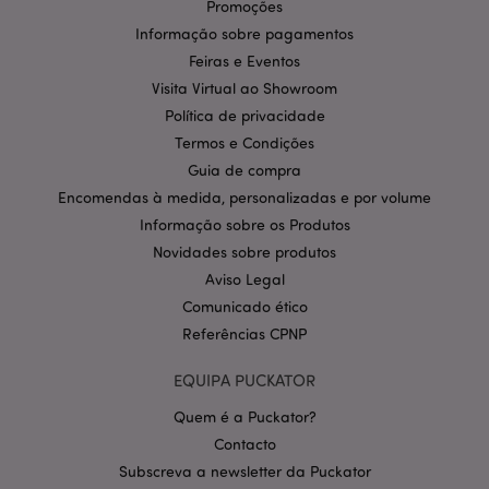
pode ser utilizado correctamente sem os cookies
Promoções
estritamente necessários.
Informação sobre pagamentos
Provider
/
Feiras e Eventos
Nome
Expir
Domínio
Visita Virtual ao Showroom
CookieScriptConsent
1 m
CookieScript
Política de privacidade
.puckator.pt
Termos e Condições
Guia de compra
Encomendas à medida, personalizadas e por volume
Informação sobre os Produtos
Novidades sobre produtos
Aviso Legal
Comunicado ético
Política de Privacidade da
Referências CPNP
Google
mage-cache-storage-section-
1 d
Adobe Inc.
invalidation
www.puckator.pt
EQUIPA PUCKATOR
Quem é a Puckator?
Contacto
Subscreva a newsletter da Puckator
PHPSESSID
1 di
PHP.net