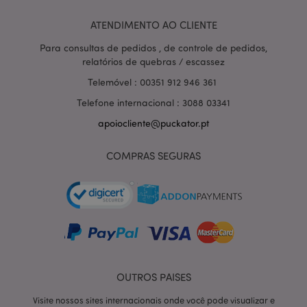
hor
.www.puckator.pt
ATENDIMENTO AO CLIENTE
Para consultas de pedidos , de controle de pedidos,
relatórios de quebras / escassez
Telemóvel : 00351 912 946 361
Telefone internacional : 3088 03341
apoiocliente@puckator.pt
COMPRAS SEGURAS
section_data_ids
1 d
Adobe Inc.
www.puckator.pt
OUTROS PAISES
Visite nossos sites internacionais onde você pode visualizar e