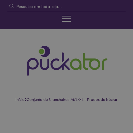
›
Início
Conjunto de 3 lancheiras M/L/XL - Prados de Néctar
Pular
Saltar
para
para
o
o
final
início