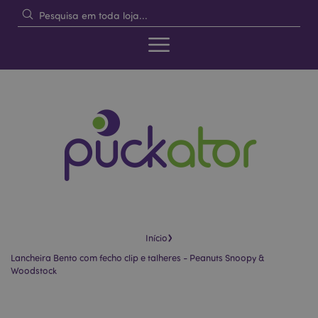
›
Início
Lancheira Bento com fecho clip e talheres - Peanuts Snoopy &
Woodstock
Pular
Saltar
para
para