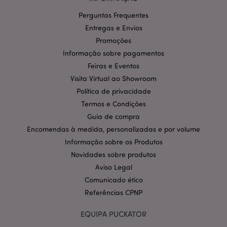
Perguntas Frequentes
Entregas e Envios
Promoções
Informação sobre pagamentos
Política de Privacidade da
Feiras e Eventos
Google
mage-cache-storage-section-
1 d
Adobe Inc.
invalidation
www.puckator.pt
Visita Virtual ao Showroom
Política de privacidade
Termos e Condições
Guia de compra
Encomendas à medida, personalizadas e por volume
PHPSESSID
1 di
PHP.net
hor
.www.puckator.pt
Informação sobre os Produtos
Novidades sobre produtos
Aviso Legal
Comunicado ético
Referências CPNP
EQUIPA PUCKATOR