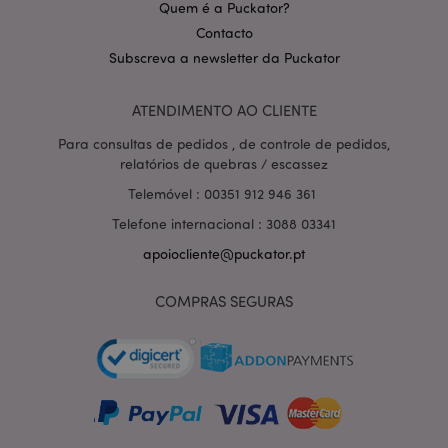
Quem é a Puckator?
Contacto
Subscreva a newsletter da Puckator
ATENDIMENTO AO CLIENTE
Para consultas de pedidos , de controle de pedidos,
relatórios de quebras / escassez
section_data_ids
1 d
Adobe Inc.
Telemóvel : 00351 912 946 361
www.puckator.pt
Telefone internacional : 3088 03341
apoiocliente@puckator.pt
COMPRAS SEGURAS
mage-messages
1 di
Adobe Inc.
hor
www.puckator.pt