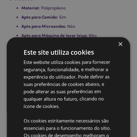
Material:
Polipropileno
Apto para Comida:
Sim
Apto para Microondas:
Não
Apto para Máquina de lavar loiça:
Não
×
Sem BPA:
Sim
Este site utiliza cookies
Volume:
TBC
Este website utiliza cookies para fornecer
Informações sobre a Licença:
Este produto está
segurança, funcionalidade, e melhorar a
totalmente licenciado para os locais indicados abaixo.
Se estiver fora destas áreas, não tente comprar este
experiência do utilizador. Pode definir as
produto, pois, se o fizer, o produto será removido da
suas preferências de cookies abaixo, e
sua encomenda. Se precisar de mais informações,
pode alterar as suas preferências em
contacte a nossa equipa de atendimento ao cliente.
qualquer altura no futuro, clicando no
License Territories:
Ilhas Aland, Albânia, Armênia,
ícone de cookies.
Áustria, Azerbaijão, Açores (Portugal), Ilhas Baleares
(Espanha), Bélgica, Bermudas, Bósnia e Herzegovina,
Bulgária, Ilhas Canárias (Espanha), Ceuta e Melilha,
Os cookies estritamente necessários são
Córsega (França), Croácia, Chipre, República Tcheca,
essenciais para o funcionamento do sítio.
Dinamarca, Estônia, Finlândia (Continental), França
Os cookies de desempenho melhoram o
(Continental), Guiana Francesa, Geórgia, Alemanha,