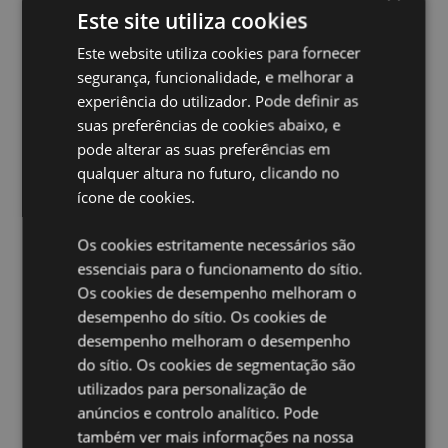
constantemente; toque na luz para mudar a cor ou
Este site utiliza cookies
toque 8 vezes para escolher a opção arco-íris, que
Este website utiliza cookies para fornecer
alterna entre todas as cores. TEMPORIZADOR DE 30
MINUTOS - Prima o botão uma vez para ligar e, em
segurança, funcionalidade, e melhorar a
seguida, mantenha-o premido durante 3 segundos
experiência do utilizador. Pode definir as
até a luz piscar. A luz desligar-se-á automaticamente
suas preferências de cookies abaixo, e
após 30 minutos.
pode alterar as suas preferências em
Recarregável:
Sim
qualquer altura no futuro, clicando no
Cabo de carregamento:
Tipo USB C - Não utilize o
ícone de cookies.
candeeiro enquanto estiver a carregar. Utilize apenas
o cabo fornecido com a lâmpada.
Os cookies estritamente necessários são
Tempo de carregamento:
Aproximado 4 horas.
essenciais para o funcionamento do sítio.
Os cookies de desempenho melhoram o
Energia/Bateria:
Unidade LED recarregável de lítio.
DC5V 0.5A. 1200mAh/3.7V. Temperatura de cor WW
desempenho do sítio. Os cookies de
2700-3000k+RGB.
desempenho melhoram o desempenho
Limpeza:
Limpar com um pano seco para remover o
do sítio. Os cookies de segmentação são
pó.
utilizados para personalização de
anúncios e controlo analítico. Pode
Marcação CE:
Sim
também ver mais informações na nossa
Não adequado para:
0 - 3 Anos