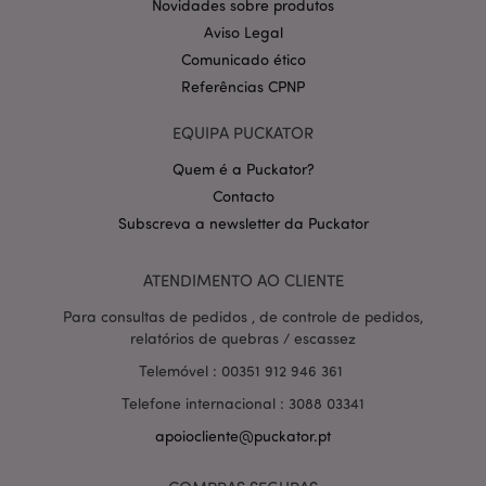
Novidades sobre produtos
Aviso Legal
Comunicado ético
Referências CPNP
PHPSESSID
1 di
PHP.net
EQUIPA PUCKATOR
hor
.www.puckator.pt
Quem é a Puckator?
Contacto
Subscreva a newsletter da Puckator
ATENDIMENTO AO CLIENTE
Para consultas de pedidos , de controle de pedidos,
relatórios de quebras / escassez
Telemóvel : 00351 912 946 361
Telefone internacional : 3088 03341
apoiocliente@puckator.pt