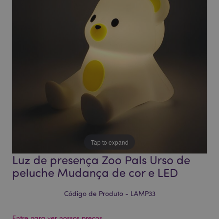
da
da
Galeria
Galeria
de
de
imagens
imagens
Tap to expand
Luz de presença Zoo Pals Urso de
peluche Mudança de cor e LED
Código de Produto - LAMP33
Entre para ver nossos preços