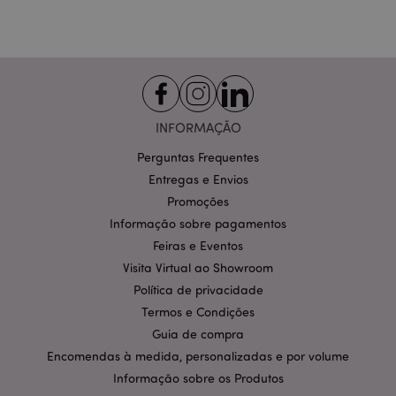
Segmentação
Funcionalidade
Os cookies estritamente necessários permitem
funcionalidades centrais do website, tais como login
de utilizador e gestão de conta. O sítio web não
pode ser utilizado correctamente sem os cookies
estritamente necessários.
INFORMAÇÃO
Provider
/
Nome
Expir
Domínio
Perguntas Frequentes
Entregas e Envios
CookieScriptConsent
1 m
CookieScript
.puckator.pt
Promoções
Informação sobre pagamentos
Feiras e Eventos
Visita Virtual ao Showroom
Política de privacidade
Termos e Condições
Guia de compra
Encomendas à medida, personalizadas e por volume
Política de Privacidade da
Informação sobre os Produtos
Google
mage-cache-storage-section-
1 d
Adobe Inc.
invalidation
www.puckator.pt