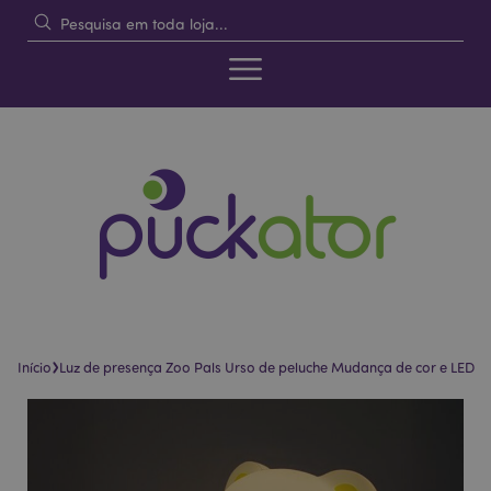
›
Início
Luz de presença Zoo Pals Urso de peluche Mudança de cor e LED
Pular
Saltar
para
para
o
o
final
início