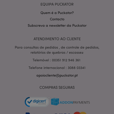
EQUIPA PUCKATOR
Quem é a Puckator?
PHPSESSID
1 di
PHP.net
hor
.www.puckator.pt
Contacto
Subscreva a newsletter da Puckator
ATENDIMENTO AO CLIENTE
Para consultas de pedidos , de controle de pedidos,
relatórios de quebras / escassez
Telemóvel : 00351 912 946 361
Telefone internacional : 3088 03341
apoiocliente@puckator.pt
COMPRAS SEGURAS
section_data_ids
1 d
Adobe Inc.