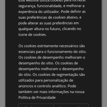
pode ser ajustado tocando na luz
segurança, funcionalidade, e melhorar a
Recarregável:
Sim
experiência do utilizador. Pode definir as
Cabo de carregamento:
Tipo USB C - Não utilize o
suas preferências de cookies abaixo, e
candeeiro enquanto estiver a carregar. Utilize apenas
pode alterar as suas preferências em
o cabo fornecido com a lâmpada.
qualquer altura no futuro, clicando no
Tempo de carregamento:
Aproximado 4 horas.
ícone de cookies.
Energia/Bateria:
Unidade LED recarregável de lítio.
DC5V 0.5A. 1200mAh/3.7V. Temperatura de cor WW
Os cookies estritamente necessários são
2700-3000k+RGB.
essenciais para o funcionamento do sítio.
Limpeza:
Limpar com um pano seco para remover o
Os cookies de desempenho melhoram o
pó.
desempenho do sítio. Os cookies de
Marcação CE:
desempenho melhoram o desempenho
Sim
do sítio. Os cookies de segmentação são
Não adequado para:
0 - 3 Anos
utilizados para personalização de
EN71:
Sim
anúncios e controlo analítico. Pode
também ver mais informações na nossa
Ampliar informação:
Política de Privacidade
Quer saber mais acerca de comprar na Puckator?
leia
a nossa
Guia de informação para o cliente.