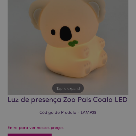
da
da
Galeria
Galeria
de
de
imagens
imagens
Tap to expand
Luz de presença Zoo Pals Coala LED
Código de Produto - LAMP29
Entre para ver nossos preços