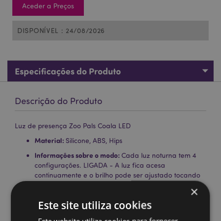
Aceder a Preços
DISPONÍVEL : 24/08/2026
Especificações do Produto
Descrição do Produto
Luz de presença Zoo Pals Coala LED
Material:
Silicone, ABS, Hips
Informações sobre o modo:
Cada luz noturna tem 4
configurações. LIGADA - A luz fica acesa
continuamente e o brilho pode ser ajustado tocando
na luz. DESLIGADA - A luz está desligada.
×
TEMPORIZADOR DE 30 MINUTOS - A luz fica acesa
Este site utiliza cookies
durante 30 minutos; passado esse tempo, desliga-se
automaticamente. Durante os 30 minutos, o brilho
Este website utiliza cookies para fornecer