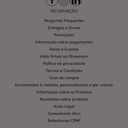
Os cookies estritamente necessários permitem
funcionalidades centrais do website, tais como login
INFORMAÇÃO
de utilizador e gestão de conta. O sítio web não
pode ser utilizado correctamente sem os cookies
Perguntas Frequentes
estritamente necessários.
Entregas e Envios
Provider
/
Nome
Expir
Promoções
Domínio
Informação sobre pagamentos
CookieScriptConsent
1 m
CookieScript
.puckator.pt
Feiras e Eventos
Visita Virtual ao Showroom
Política de privacidade
Termos e Condições
Guia de compra
Encomendas à medida, personalizadas e por volume
Informação sobre os Produtos
Novidades sobre produtos
Política de Privacidade da
Aviso Legal
Google
mage-cache-storage-section-
1 d
Adobe Inc.
invalidation
www.puckator.pt
Comunicado ético
Referências CPNP