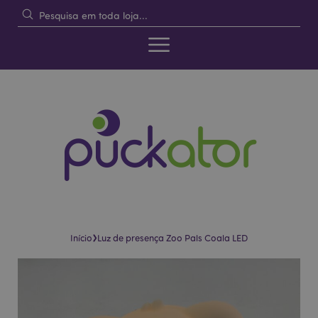
›
Início
Luz de presença Zoo Pals Coala LED
Pular
Saltar
para
para
o
o
final
início