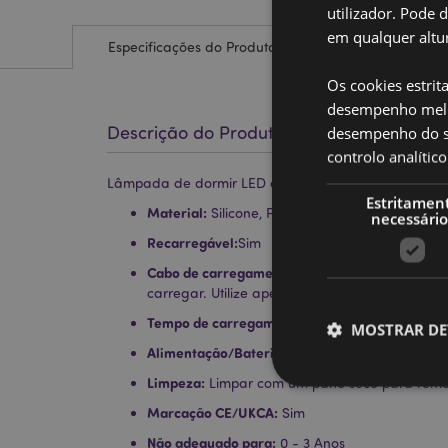
utilizador. Pode 
em qualquer altur
Especificações do Produto
Os cookies estrit
desempenho melh
Descrição do Produto
desempenho do sí
controlo analíti
Lâmpada de dormir LED com mudança de cor - Cap
Estritamen
Material:
Silicone, Plástico (ABS/HIPS)
necessário
Recarregável:
Sim
Cabo de carregamento:
Tipo USB C - Não utili
carregar. Utilize apenas o cabo fornecido co
Tempo de carregamento:
TBC
MOSTRAR DE
Alimentação/Bateria:
TBC
Limpeza:
Limpar com um pano seco para remo
Marcação CE/UKCA:
Sim
Não adequado para:
0 - 3 Anos