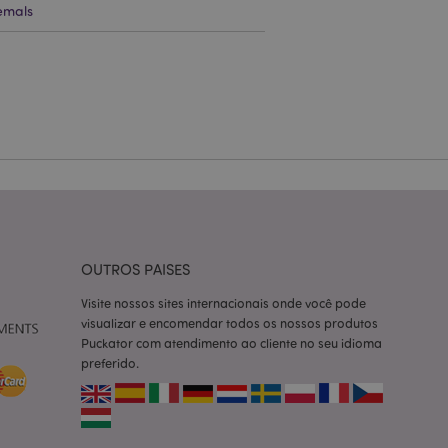
emals
zador e gestão de
ço Cookie-
ferências de
itante. É
okie Cookie-
nte.
tar o cache de
zer as páginas
 baseados na
tificador de
OUTROS PAISES
ter variáveis de
nte é um número
Visite nossos sites internacionais onde você pode
le é usado pode ser
m bom exemplo é
visualizar e encomendar todos os nossos produtos
um usuário entre as
Puckator com atendimento ao cliente no seu idioma
preferido.
cas do cliente
 pelo comprador,
informações de
utras notificações