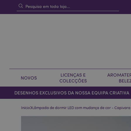
LICENÇAS E
AROMATER
NOVOS
COLECÇÕES
BELE
DESENHOS EXCLUSIVOS DA NOSSA EQUIPA CRIATIVA
›
Início
Lâmpada de dormir LED com mudança de cor - Capivara
Pular
Saltar
para
para
o
o