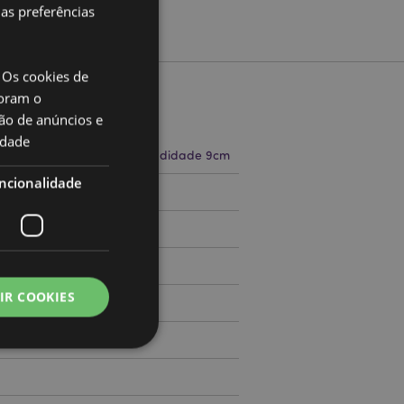
uas preferências
 Os cookies de
oram o
to
ão de anúncios e
idade
a 11.5cm Largura 9cm Profundidade 9cm
ncionalidade
71514142
000
IR COOKIES