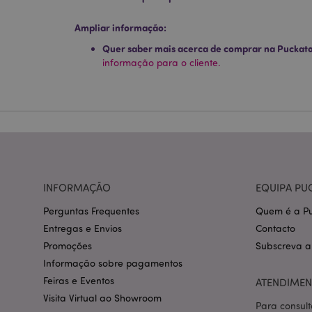
Os cookies estritamen
conta. O sítio web nã
Ampliar informação:
Quer saber mais acerca de comprar na Puckat
Nome
informação para o cliente.
CookieScriptConse
mage-cache-storage
invalidation
PHPSESSID
INFORMAÇÃO
EQUIPA PU
Perguntas Frequentes
Quem é a Pu
Entregas e Envios
Contacto
Promoções
Subscreva a
section_data_ids
Informação sobre pagamentos
Feiras e Eventos
ATENDIMEN
Visita Virtual ao Showroom
Para consult
mage-messages