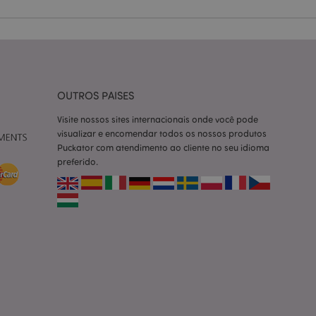
ço Cookie-
ferências de
itante. É
okie Cookie-
nte.
tar o cache de
OUTROS PAISES
zer as páginas
Visite nossos sites internacionais onde você pode
 baseados na
visualizar e encomendar todos os nossos produtos
tificador de
Puckator com atendimento ao cliente no seu idioma
ter variáveis de
nte é um número
preferido.
le é usado pode ser
m bom exemplo é
um usuário entre as
cas do cliente
 pelo comprador,
informações de
utras notificações
o, como a mensagem
 várias mensagens
a do cookie após