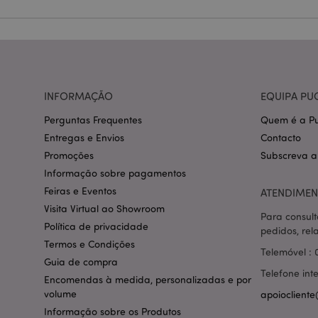
Nome
CookieScriptConse
mage-cache-storage
INFORMAÇÃO
EQUIPA PU
invalidation
Perguntas Frequentes
Quem é a Pu
PHPSESSID
Entregas e Envios
Contacto
Promoções
Subscreva a
Informação sobre pagamentos
Feiras e Eventos
ATENDIMEN
Visita Virtual ao Showroom
Para consult
section_data_ids
Política de privacidade
pedidos, rel
Termos e Condições
Telemóvel : 
Guia de compra
mage-messages
Telefone int
Encomendas à medida, personalizadas e por
volume
apoiocliente
Informação sobre os Produtos