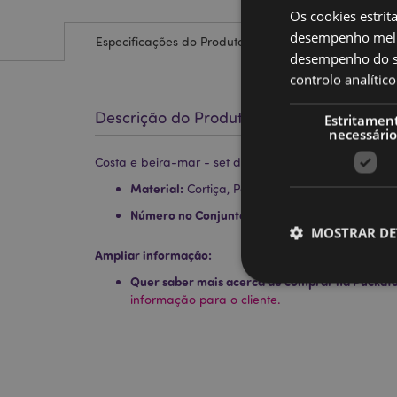
Os cookies estrit
desempenho melh
Especificações do Produto
desempenho do sí
controlo analíti
Descrição do Produto
Estritamen
necessário
Costa e beira-mar - set de 4 bases para copos
Material:
Cortiça, Papel
Número no Conjunto:
4
MOSTRAR DE
Ampliar informação:
Quer saber mais acerca de comprar na Puckat
informação para o cliente.
Os cookies estritamen
conta. O sítio web nã