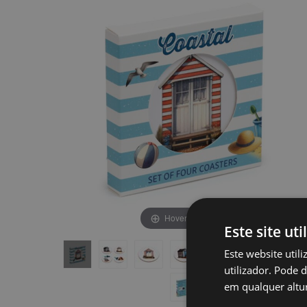
final
início
da
da
Galeria
Galeria
de
de
imagens
imagens
Hover to zoom
Este site uti
Este website util
utilizador. Pode 
em qualquer altur