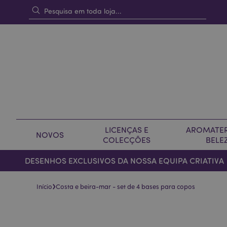
LICENÇAS E
AROMATER
NOVOS
COLECÇÕES
BELE
DESENHOS EXCLUSIVOS DA NOSSA EQUIPA CRIATIVA
›
Início
Costa e beira-mar - set de 4 bases para copos
Pular
Saltar
para
para
o
o