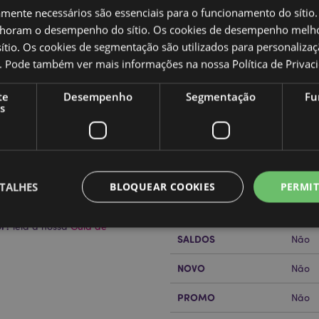
amente necessários são essenciais para o funcionamento do sítio.
oram o desempenho do sítio. Os cookies de desempenho melh
tio. Os cookies de segmentação são utilizados para personalizaç
co. Pode também ver mais informações na nossa
Política de Privac
Caracteristicas do Produ
te
Desempenho
Segmentação
Fu
s
Mais
Dimensões
Altur
Informação
Código de barras
50550
Quantidade do cartão
120
TALHES
BLOQUEAR COOKIES
PERMIT
Peso (kg)
0.100
or?
leia a nossa
Guia de
SALDOS
Não
Estritamente necessários
Desempenho
Segmentação
Funcionalidade
NOVO
Não
te necessários permitem funcionalidades centrais do website, tais como login de utili
o pode ser utilizado correctamente sem os cookies estritamente necessários.
PROMO
Não
Provider
/