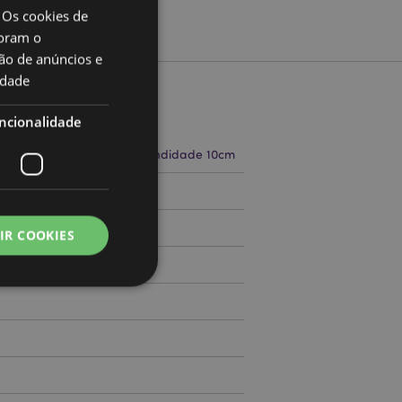
 Os cookies de
oram o
ão de anúncios e
idade
to
ncionalidade
a 0.2cm Largura 10cm Profundidade 10cm
71507687
IR COOKIES
000
zador e gestão de