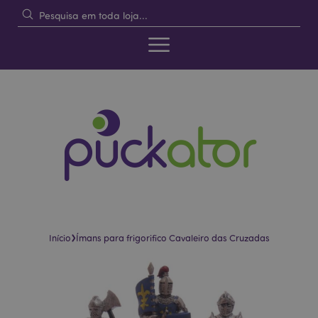
›
Início
Ímans para frigorifico Cavaleiro das Cruzadas
Pular
Saltar
para
para
o
o
final
início