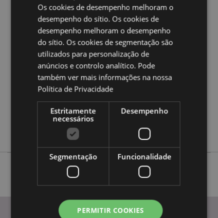
a nossa
Guia de informação para o cliente.
Os cookies de desempenho melhoram o
desempenho do sítio. Os cookies de
desempenho melhoram o desempenho
Caracteristicas do Produto
do sítio. Os cookies de segmentação são
Mais
Altura 8.5cm Largura 4cm
utilizados para personalização de
Informação
5055071656613
anúncios e controlo analítico. Pode
também ver mais informações na nossa
240
Política de Privacidade
0.031000
Não
Estritamente
Desempenho
Não
necessários
Não
Segmentação
Funcionalidade
PERMITIR COOKIES