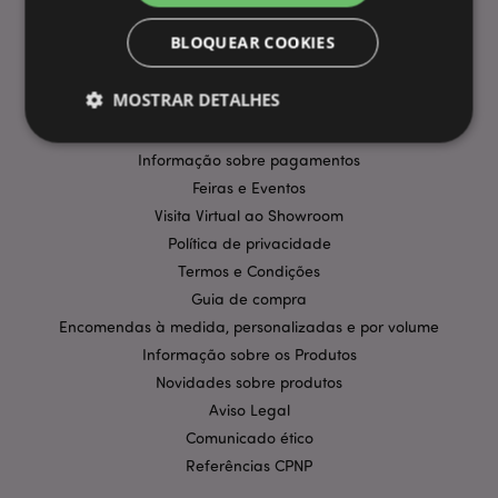
INFORMAÇÃO
BLOQUEAR COOKIES
Perguntas Frequentes
MOSTRAR DETALHES
Entregas e Envios
Promoções
Informação sobre pagamentos
Feiras e Eventos
Estritamente necessários
Desempenho
Visita Virtual ao Showroom
Segmentação
Funcionalidade
Política de privacidade
Os cookies estritamente necessários permitem
Termos e Condições
funcionalidades centrais do website, tais como login
de utilizador e gestão de conta. O sítio web não
Guia de compra
pode ser utilizado correctamente sem os cookies
Encomendas à medida, personalizadas e por volume
estritamente necessários.
Informação sobre os Produtos
Provider
/
Nome
Expir
Novidades sobre produtos
Domínio
Aviso Legal
CookieScriptConsent
1 m
CookieScript
.puckator.pt
Comunicado ético
Referências CPNP