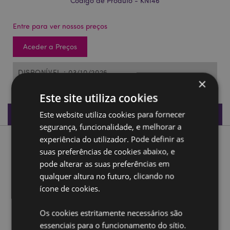
Código de Produto - KN146
Entre para ver nossos preços
Aceder a Preços
DISPONÍVEL : 03/10/2026
×
Este site utiliza cookies
Especificações do Produto
Este website utiliza cookies para fornecer
segurança, funcionalidade, e melhorar a
experiência do utilizador. Pode definir as
Descrição do Produto
suas preferências de cookies abaixo, e
pode alterar as suas preferências em
Ímans para frigorifico Cavaleiro das Cruzadas
qualquer altura no futuro, clicando no
Material:
Resina e Metal
ícone de cookies.
Ampliar informação:
Os cookies estritamente necessários são
essenciais para o funcionamento do sítio.
Quer saber mais acerca de comprar na Puckator?
leia