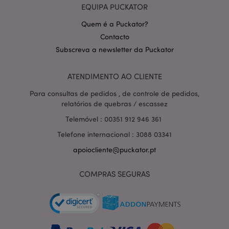
EQUIPA PUCKATOR
Quem é a Puckator?
Contacto
Subscreva a newsletter da Puckator
Política de Privacidade da
ATENDIMENTO AO CLIENTE
Google
mage-cache-storage-section-
1 d
Adobe Inc.
invalidation
www.puckator.pt
Para consultas de pedidos , de controle de pedidos,
relatórios de quebras / escassez
Telemóvel : 00351 912 946 361
Telefone internacional : 3088 03341
PHPSESSID
1 di
PHP.net
hor
apoiocliente@puckator.pt
.www.puckator.pt
COMPRAS SEGURAS