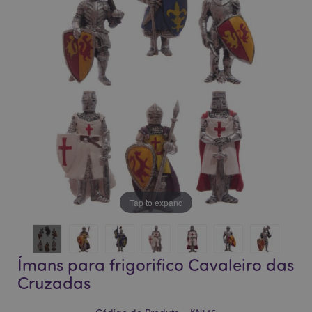
da
da
Galeria
Galeria
de
de
imagens
imagens
Tap to expand
Ímans para frigorifico Cavaleiro das
Cruzadas