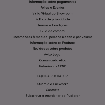
estritamente necessários.
Informação sobre pagamentos
Feiras e Eventos
Provider
/
Nome
Expir
Domínio
Visita Virtual ao Showroom
CookieScriptConsent
1 m
Política de privacidade
CookieScript
.puckator.pt
Termos e Condições
Guia de compra
Encomendas à medida, personalizadas e por volume
Informação sobre os Produtos
Novidades sobre produtos
Aviso Legal
Comunicado ético
Referências CPNP
Política de Privacidade da
Google
mage-cache-storage-section-
1 d
Adobe Inc.
invalidation
www.puckator.pt
EQUIPA PUCKATOR
Quem é a Puckator?
Contacto
Subscreva a newsletter da Puckator
PHPSESSID
1 di
PHP.net
hor
.www.puckator.pt