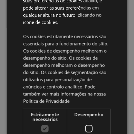
suas preferências de cookies abaixo, e
EN71:
Sim
pode alterar as suas preferências em
qualquer altura no futuro, clicando no
Não adequado para:
0 - 3 Anos
ícone de cookies.
Informações sobre a licença:
Este produto está
totalmente licenciado e pode ser vendido em todo o
mundo, exceto nos EUA. Se estiver a encomendar
Os cookies estritamente necessários são
para entrega nos EUA, não tente comprar este
essenciais para o funcionamento do sítio.
produto. Se o fizer, o produto será removido da sua
Os cookies de desempenho melhoram o
encomenda. Se necessitar de mais informações,
desempenho do sítio. Os cookies de
contacte a nossa equipa de apoio ao cliente.
desempenho melhoram o desempenho
do sítio. Os cookies de segmentação são
Ampliar informação:
utilizados para personalização de
Quer saber mais acerca de comprar na Puckator?
leia
anúncios e controlo analítico. Pode
a nossa
Guia de informação para o cliente.
também ver mais informações na nossa
Política de Privacidade
Caracteristicas do Produto
Estritamente
Desempenho
Mais
Altura 10cm Largura 9cm Profundidade 6cm
necessários
Informação
5055071515675
192