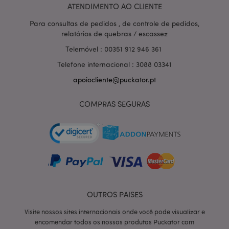
ATENDIMENTO AO CLIENTE
Para consultas de pedidos , de controle de pedidos,
relatórios de quebras / escassez
Telemóvel : 00351 912 946 361
Telefone internacional : 3088 03341
apoiocliente@puckator.pt
COMPRAS SEGURAS
section_data_ids
1 d
Adobe Inc.
www.puckator.pt
OUTROS PAISES
Visite nossos sites internacionais onde você pode visualizar e
encomendar todos os nossos produtos Puckator com