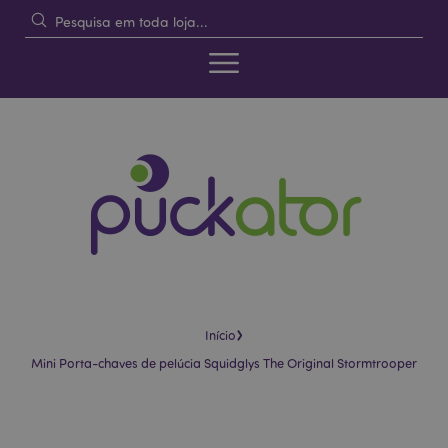
›
Início
Mini Porta-chaves de pelúcia Squidglys The Original Stormtrooper
Pular
Saltar
para
para
o
o