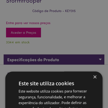
Stormtrooper
Código de Produto - KEY315
Entre para ver nossos preços
Aceder a Preços
3344 em stock
Especificações do Produto
Descrição do Produto
×
Este site utiliza cookies
Mini Porta-chaves de pelúcia Squidglys The Original
Este website utiliza cookies para fornecer
Stormtrooper
segurança, funcionalidade, e melhorar a
Material:
Poliéster e Nylon
experiência do utilizador. Pode definir as
Marcado CE/UKCA:
Sim