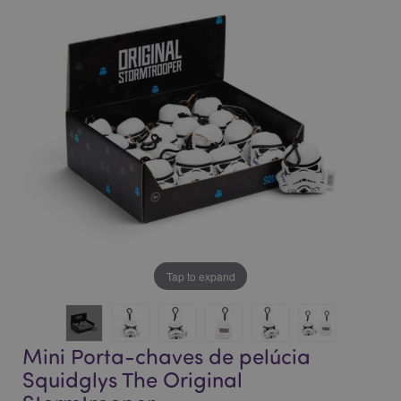
final
início
da
da
Galeria
Galeria
de
de
imagens
imagens
Tap to expand
Mini Porta-chaves de pelúcia
Squidglys The Original