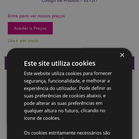
Código de Produto - KEY277
Entre para ver nossos preços
Aceder a Preços
2544 em stock
×
Este site utiliza cookies
Especificações do Produto
Este website utiliza cookies para fornecer
segurança, funcionalidade, e melhorar a
Descrição do Produto
experiência do utilizador. Pode definir as
suas preferências de cookies abaixo, e
Porta-chaves PVC 3D - Wendy Polvo Adoramals
pode alterar as suas preferências em
Material:
PVC e metal (aço inoxidável)
qualquer altura no futuro, clicando no
ícone de cookies.
Ampliar informação:
Quer saber mais acerca de comprar na Puckator?
leia
Os cookies estritamente necessários são
a nossa
Guia de informação para o cliente.