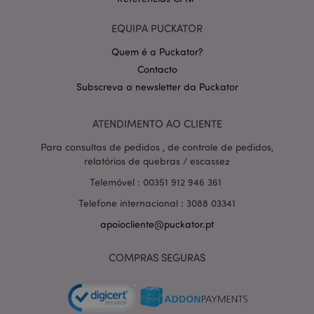
EQUIPA PUCKATOR
Quem é a Puckator?
Contacto
Subscreva a newsletter da Puckator
Política de Privacidade da
Google
mage-cache-storage-section-
1 d
Adobe Inc.
ATENDIMENTO AO CLIENTE
invalidation
www.puckator.pt
Para consultas de pedidos , de controle de pedidos,
relatórios de quebras / escassez
Telemóvel : 00351 912 946 361
Telefone internacional : 3088 03341
PHPSESSID
1 di
PHP.net
hor
.www.puckator.pt
apoiocliente@puckator.pt
COMPRAS SEGURAS