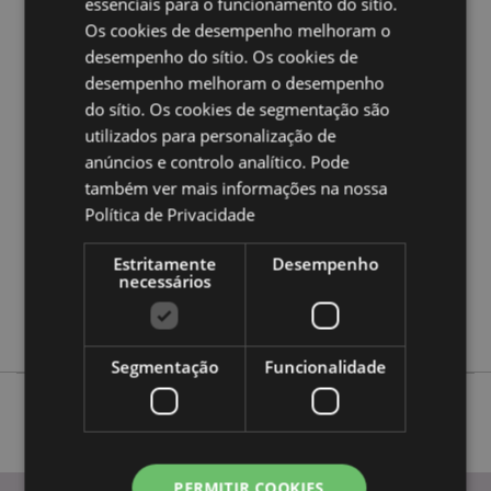
essenciais para o funcionamento do sítio.
Os cookies de desempenho melhoram o
desempenho do sítio. Os cookies de
Caracteristicas do Produto
desempenho melhoram o desempenho
Mais
Altura 4cm Largura 5cm Profundidade 5cm
do sítio. Os cookies de segmentação são
Informação
Altura Total 10cm
utilizados para personalização de
5055071790447
anúncios e controlo analítico. Pode
288
também ver mais informações na nossa
0.068000
Política de Privacidade
Não
Estritamente
Desempenho
Não
necessários
Não
Adoramals
Segmentação
Funcionalidade
PERMITIR COOKIES