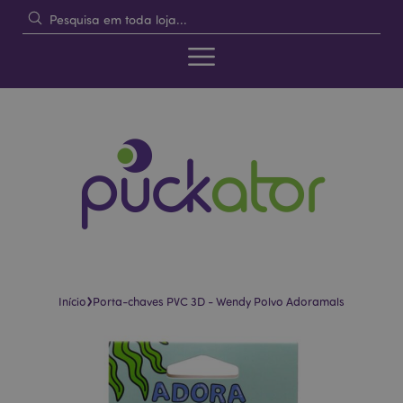
›
Início
Porta-chaves PVC 3D - Wendy Polvo Adoramals
Pular
Saltar
para
para
o
o
final
início