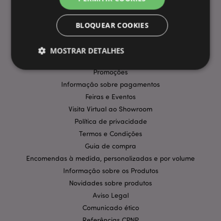
BLOQUEAR COOKIES
INFORMAÇÃO
Perguntas Frequentes
MOSTRAR DETALHES
Entregas e Envios
Promoções
Informação sobre pagamentos
Estritamente necessários
Desempenho
Feiras e Eventos
Segmentação
Funcionalidade
Visita Virtual ao Showroom
Política de privacidade
Os cookies estritamente necessários permitem
funcionalidades centrais do website, tais como login
Termos e Condições
de utilizador e gestão de conta. O sítio web não
Guia de compra
pode ser utilizado correctamente sem os cookies
estritamente necessários.
Encomendas à medida, personalizadas e por volume
Provider
/
Informação sobre os Produtos
Nome
Expir
Domínio
Novidades sobre produtos
CookieScriptConsent
1 m
CookieScript
Aviso Legal
.puckator.pt
Comunicado ético
Referências CPNP