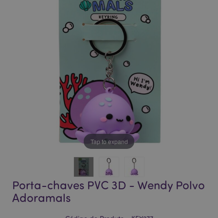
da
da
Galeria
Galeria
de
de
imagens
imagens
Tap to expand
Porta-chaves PVC 3D - Wendy Polvo
Adoramals