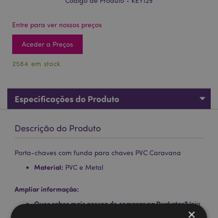
Código de Produto - KEY129
Entre para ver nossos preços
Aceder a Preços
2584 em stock
Especificações do Produto
Descrição do Produto
Porta-chaves com funda para chaves PVC Caravana
Material:
PVC e Metal
Ampliar informação:
Quer saber mais acerca de comprar na Puckator?
leia
×
a nossa
Guia de informação para o cliente.