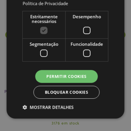
Política de Privacidade
Estritamente
Desempenho
necessários
Segmentação
Funcionalidade
PERMITIR COOKIES
Porta-chaves PVC Caravana
Ca
BLOQUEAR COOKIES
MOSTRAR DETALHES
KEY128
3176 em stock
Estritamente necessários
Desempenho