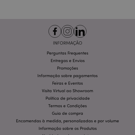
Segmentação
Funcionalidade
Os cookies estritamente necessários permitem
funcionalidades centrais do website, tais como login
de utilizador e gestão de conta. O sítio web não
pode ser utilizado correctamente sem os cookies
estritamente necessários.
INFORMAÇÃO
Provider
/
Nome
Expir
Domínio
Perguntas Frequentes
Entregas e Envios
CookieScriptConsent
1 m
CookieScript
.puckator.pt
Promoções
Informação sobre pagamentos
Feiras e Eventos
Visita Virtual ao Showroom
Política de privacidade
Termos e Condições
Guia de compra
Encomendas à medida, personalizadas e por volume
Política de Privacidade da
Informação sobre os Produtos
Google
mage-cache-storage-section-
1 d
Adobe Inc.
invalidation
www.puckator.pt