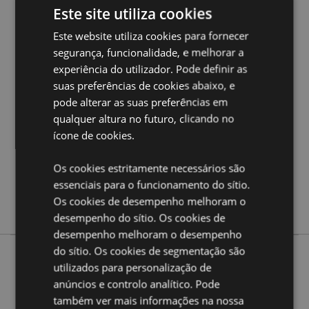
Este site utiliza cookies
Este website utiliza cookies para fornecer
Caracteristicas do Produto
segurança, funcionalidade, e melhorar a
Mais
Total Comprimento 9cm Altura 4.5cm Largura
experiência do utilizador. Pode definir as
Informação
4.5cm Profundidade 0.5cm
suas preferências de cookies abaixo, e
5055071733307
pode alterar as suas preferências em
384
qualquer altura no futuro, clicando no
0.022000
ícone de cookies.
Não
Não
Os cookies estritamente necessários são
essenciais para o funcionamento do sítio.
Não
Os cookies de desempenho melhoram o
Caravana
desempenho do sítio. Os cookies de
desempenho melhoram o desempenho
do sítio. Os cookies de segmentação são
utilizados para personalização de
Mais de esta Coleção
anúncios e controlo analítico. Pode
também ver mais informações na nossa