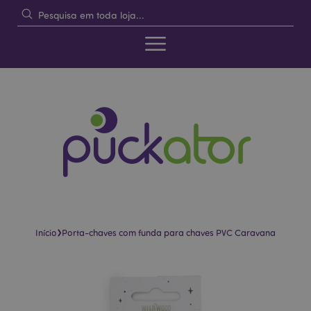
›
Início
Porta-chaves com funda para chaves PVC Caravana
Pular
Saltar
para
para
o
o
final
início