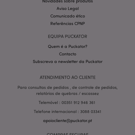
Novidades sobre produtos
Aviso Legal
Comunicado ético
Referências CPNP
PHPSESSID
1 di
PHP.net
EQUIPA PUCKATOR
hor
.www.puckator.pt
Quem é a Puckator?
Contacto
Subscreva a newsletter da Puckator
ATENDIMENTO AO CLIENTE
Para consultas de pedidos , de controle de pedidos,
relatórios de quebras / escassez
Telemóvel : 00351 912 946 361
Telefone internacional : 3088 03341
apoiocliente@puckator.pt
COMPRAS SEGURAS