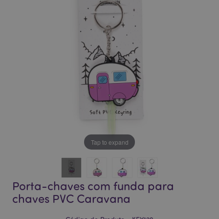
da
da
Galeria
Galeria
de
de
imagens
imagens
Tap to expand
Porta-chaves com funda para
chaves PVC Caravana