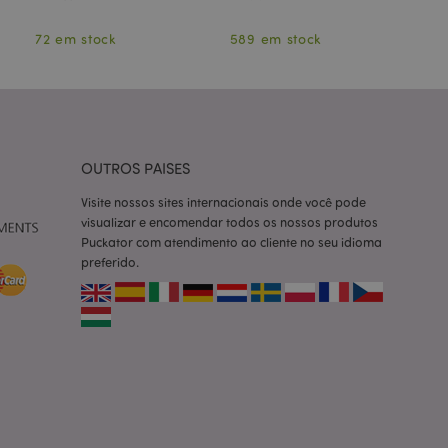
ter variáveis de
nte é um número
le é usado pode ser
72 em stock
589 em stock
m bom exemplo é
um usuário entre as
cas do cliente
 pelo comprador,
informações de
OUTROS PAISES
utras notificações
o, como a mensagem
 várias mensagens
Visite nossos sites internacionais onde você pode
a do cookie após
visualizar e encomendar todos os nossos produtos
Puckator com atendimento ao cliente no seu idioma
produtos
preferido.
facilitar a
tar o cache de
zer as páginas
ados de produtos
emente vistos /
limpeza do
. Quando o cookie