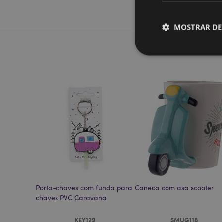
MOSTRAR DE
Os cookies estritamen
conta. O sítio web nã
Nome
CookieScriptConse
mage-cache-storage
Porta-chaves com funda para
Caneca com asa scooter
invalidation
chaves PVC Caravana
PHPSESSID
KEY129
SMUG118