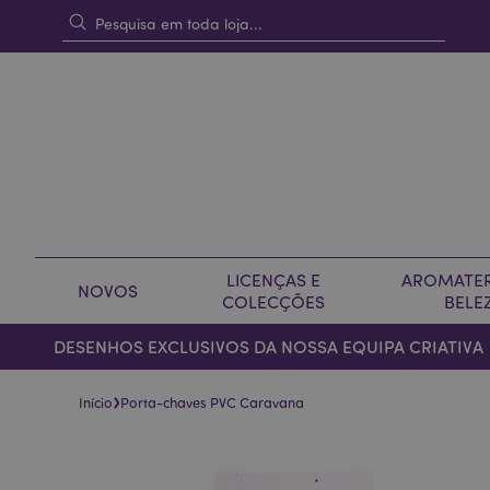
LICENÇAS E
AROMATER
NOVOS
COLECÇÕES
BELE
DESENHOS EXCLUSIVOS DA NOSSA EQUIPA CRIATIVA
›
Início
Porta-chaves PVC Caravana
Pular
Saltar
para
para
o
o