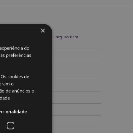
to
×
mprimento 11.5cm Altura 5cm Largura 6cm
dade 0.5cm
 experiência do
uas preferências
33291
 Os cookies de
oram o
ão de anúncios e
idade
ncionalidade