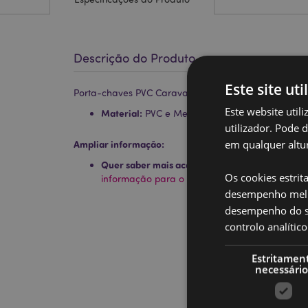
Descrição do Produto
Este site uti
Porta-chaves PVC Caravana
Este website util
Material:
PVC e Metal
utilizador. Pode 
em qualquer altur
Ampliar informação:
Quer saber mais acerca de comprar na Puckat
Os cookies estrit
informação para o cliente.
desempenho melh
desempenho do sí
controlo analíti
Estritamen
necessário