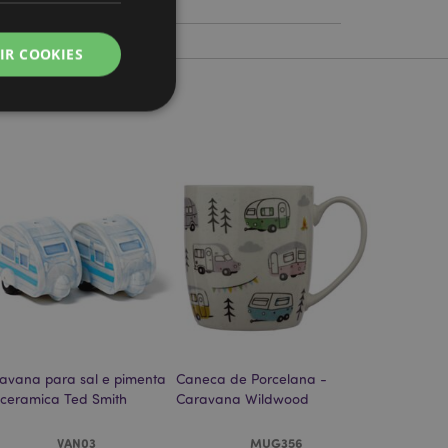
a
IR COOKIES
zador e gestão de
ço Cookie-
ferências de
itante. É
okie Cookie-
nte.
tar o cache de
avana para sal e pimenta
Caneca de Porcelana -
zer as páginas
ceramica Ted Smith
Caravana Wildwood
 baseados na
tificador de
VAN03
MUG356