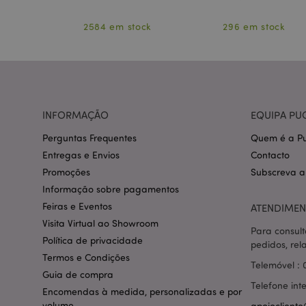
2584 em stock
296 em stock
section_data_ids
INFORMAÇÃO
EQUIPA PU
mage-messages
Perguntas Frequentes
Quem é a Pu
Entregas e Envios
Contacto
Promoções
Subscreva a
recently_compared
Informação sobre pagamentos
Feiras e Eventos
ATENDIMEN
mage-cache-storag
Visita Virtual ao Showroom
Para consult
Política de privacidade
pedidos, rel
product_data_stora
Termos e Condições
Telemóvel : 
Guia de compra
Telefone int
Encomendas à medida, personalizadas e por
mage-cache-sessid
volume
apoiocliente