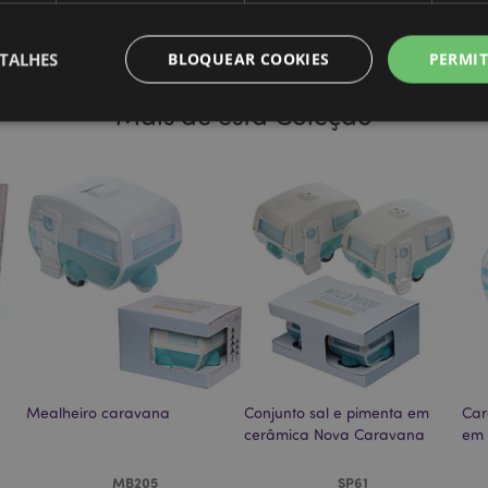
Marca
Caravan
TALHES
BLOQUEAR COOKIES
PERMIT
Mais de esta Coleção
Estritamente necessários
Desempenho
Segmentação
Funcionalidade
te necessários permitem funcionalidades centrais do website, tais como login de utili
o pode ser utilizado correctamente sem os cookies estritamente necessários.
Provider
/
Expiração
Descrição
Domínio
nt
1 mês
Este cookie é usado pelo servi
CookieScript
Script.com para lembrar as pre
.puckator.pt
consentimento do cookie do vis
necessário que o banner do co
Script.com funcione corretame
-section-
1 dia
Este cookie é usado para facili
Adobe Inc.
Mealheiro caravana
Conjunto sal e pimenta em
Car
conteúdo no navegador para fa
www.puckator.pt
carregarem mais rápido.
cerâmica Nova Caravana
em 
Política de Privacidade da Google
1 dia 16
Cookie gerado por aplicativos
PHP.net
horas
linguagem PHP. Este é um iden
.www.puckator.pt
MB205
SP61