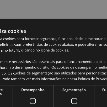
Caracteristicas do Produ
Mais
Dimensões
Total Co
liza cookies
Informação
Profundi
iza cookies para fornecer segurança, funcionalidade, e melhorar a
Código de barras
definir as suas preferências de cookies abaixo, e pode alterar as s
50550717
a no futuro, clicando no ícone de cookies.
Quantidade do
384
or?
leia a nossa
Guia de
cartão
amente necessários são essenciais para o funcionamento do sítio.
oram o desempenho do sítio. Os cookies de desempenho melh
Peso (kg)
0.025000
tio. Os cookies de segmentação são utilizados para personalizaç
SALDOS
Não
co. Pode também ver mais informações na nossa
Política de Privac
NOVO
Não
te
Desempenho
Segmentação
Fu
s
PROMO
Não