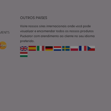
um usuário entre as
cas do cliente
 pelo comprador,
OUTROS PAISES
informações de
Visite nossos sites internacionais onde você pode
utras notificações
visualizar e encomendar todos os nossos produtos
o, como a mensagem
Puckator com atendimento ao cliente no seu idioma
 várias mensagens
preferido.
a do cookie após
produtos
facilitar a
tar o cache de
zer as páginas
ados de produtos
emente vistos /
limpeza do
. Quando o cookie
 back-end, o Admin
 define o valor do