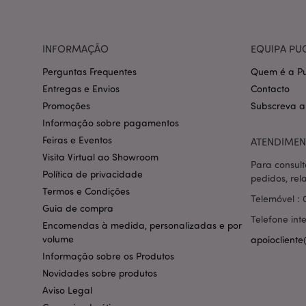
section_data_ids
INFORMAÇÃO
EQUIPA PU
Perguntas Frequentes
Quem é a Pu
mage-messages
Entregas e Envios
Contacto
Promoções
Subscreva a
Informação sobre pagamentos
Feiras e Eventos
ATENDIMEN
recently_compared
Visita Virtual ao Showroom
Para consult
Política de privacidade
pedidos, rel
mage-cache-storag
Termos e Condições
Telemóvel : 
Guia de compra
Telefone int
product_data_stora
Encomendas à medida, personalizadas e por
volume
apoiocliente
Informação sobre os Produtos
mage-cache-sessid
Novidades sobre produtos
Aviso Legal