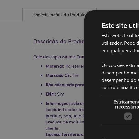
Especificações do Produto
Este site uti
Este website util
Descrição do Produto
utilizador. Pode 
em qualquer altur
Caleidoscópio Mumin Tammi
Os cookies estrit
Material:
Poliestireno, acrílico, cartão e papel
desempenho melh
Marcado CE:
Sim
desempenho do sí
Não adequado para:
0 - 3 Anos
controlo analíti
EN71:
Sim
Estritamen
Informações sobre a Licença:
Este produto está
necessário
locais indicados abaixo. Se estiver fora destas
produto, pois, se o fizer, o produto será rem
precisar de mais informações, contacte a nos
cliente.
License Territories:
Ilhas Aland, Albânia, Áustria