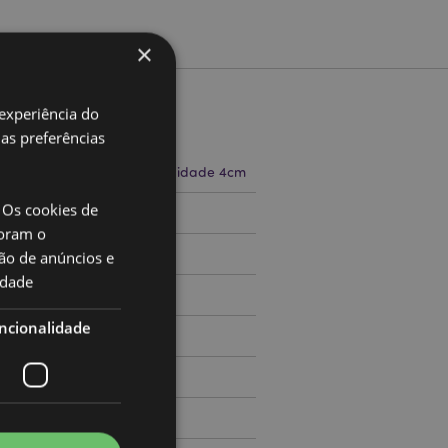
×
 experiência do
to
uas preferências
a 19cm Largura 4cm Profundidade 4cm
 Os cookies de
71508981
oram o
ão de anúncios e
idade
000
ncionalidade