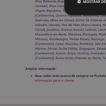
MOSTRAR DE
Ilhas Baleares (Espanha), Bélgica, Bermudas, 
Canadá, Ilhas Canárias (Espanha), Ceuta e Mel
Chipre, República Tcheca, Dinamarca, Estônia, 
(Continental), Guiana Francesa, Alemanha, Gibr
Guernsey (Ilhas do Canal), Santa Sé (Cidade d
Islândia, Irlanda, Ilha de Man (Reino Unido), Itá
Canal), Jordânia, Kosovo, Kuwait, Letônia, Liec
Os cookies estritamen
Macedônia do Norte, Madeira (Portugal), Malta
conta. O sítio web nã
Mônaco, Montenegro, Países Baixos, Noruega, P
(Continental), Catar, Reunião, Romênia, São Ma
Nome
Marino, Sérvia, Sicília (Itália), Singapura, Eslo
(Continental), Suécia, Suíça, Ucrânia, Emirado
CookieScriptConse
(Continental), Reino Unido (Irlanda do Norte, Ter
Ampliar informação:
mage-cache-storage
Quer saber mais acerca de comprar na Puckat
invalidation
informação para o cliente.
PHPSESSID