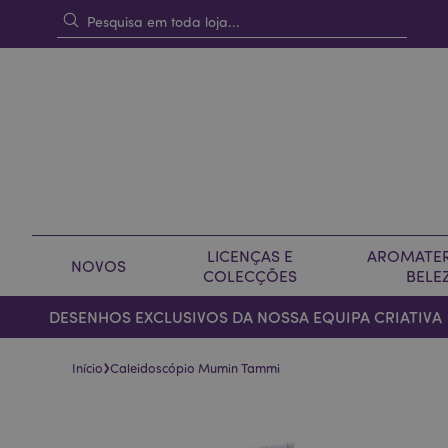
LICENÇAS E
AROMATER
NOVOS
COLECÇÕES
BELE
DESENHOS EXCLUSIVOS DA NOSSA EQUIPA CRIATIVA
›
Início
Caleidoscópio Mumin Tammi
Pular
Saltar
para
para
o
o