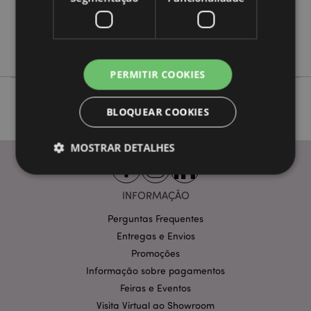
Não
Não
Goloka
PERMITIR COOKIES
BLOQUEAR COOKIES
MOSTRAR DETALHES
INFORMAÇÃO
Estritamente necessários
Desempenho
Perguntas Frequentes
Segmentação
Funcionalidade
Entregas e Envios
Os cookies estritamente necessários permitem
Promoções
funcionalidades centrais do website, tais como login
de utilizador e gestão de conta. O sítio web não
Informação sobre pagamentos
pode ser utilizado correctamente sem os cookies
Feiras e Eventos
estritamente necessários.
Visita Virtual ao Showroom