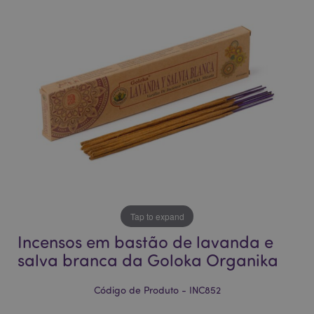
final
início
da
da
Galeria
Galeria
de
de
imagens
imagens
Tap to expand
Incensos em bastão de lavanda e
salva branca da Goloka Organika
Código de Produto - INC852