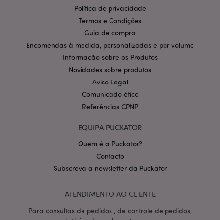
Provider
/
Nome
Expir
Política de privacidade
Domínio
Termos e Condições
CookieScriptConsent
1 m
CookieScript
.puckator.pt
Guia de compra
Encomendas à medida, personalizadas e por volume
Informação sobre os Produtos
Novidades sobre produtos
Aviso Legal
Comunicado ético
Referências CPNP
Política de Privacidade da
EQUIPA PUCKATOR
Google
mage-cache-storage-section-
1 d
Adobe Inc.
invalidation
www.puckator.pt
Quem é a Puckator?
Contacto
Subscreva a newsletter da Puckator
ATENDIMENTO AO CLIENTE
PHPSESSID
1 di
PHP.net
hor
.www.puckator.pt
Para consultas de pedidos , de controle de pedidos,