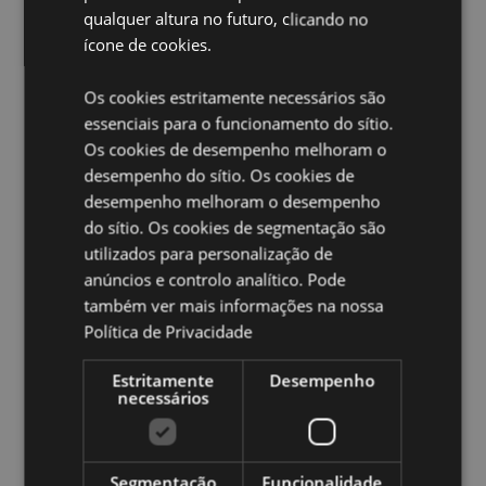
Vegano:
Sim
qualquer altura no futuro, clicando no
ícone de cookies.
Ampliar informação:
Quer saber mais acerca de comprar na Puckator?
leia
Os cookies estritamente necessários são
a nossa
Guia de informação para o cliente.
essenciais para o funcionamento do sítio.
Os cookies de desempenho melhoram o
desempenho do sítio. Os cookies de
desempenho melhoram o desempenho
do sítio. Os cookies de segmentação são
utilizados para personalização de
anúncios e controlo analítico. Pode
Caracteristicas do Produto
também ver mais informações na nossa
Mais
Política de Privacidade
Pacote Altura 22.5cm Largura 5cm
Informação
Profundidade 1.5cm Stick Comprimento 20cm
Estritamente
Desempenho
8904367814480
necessários
600
0.035000
Não
Segmentação
Funcionalidade