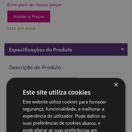
Entre para ver nossos preços
Aceder a Preços
1632 em stock
Especificações do Produto
Descrição do Produto
Incensos em bastão de lavanda e salva branca da Goloka
×
Organika
Este site utiliza cookies
Materiał:
Incenso
Este website utiliza cookies para fornecer
Hastes aproximadas por pacote:
12
segurança, funcionalidade, e melhorar a
Tempo de queima aproximado:
strong> 30 Minutos
experiência do utilizador. Pode definir as
suas preferências de cookies abaixo, e
Livre de crueldade animal:
Sim
pode alterar as suas preferências em