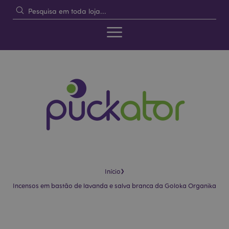
›
Início
Incensos em bastão de lavanda e salva branca da Goloka Organika
Pular
Saltar
para
para
o
o