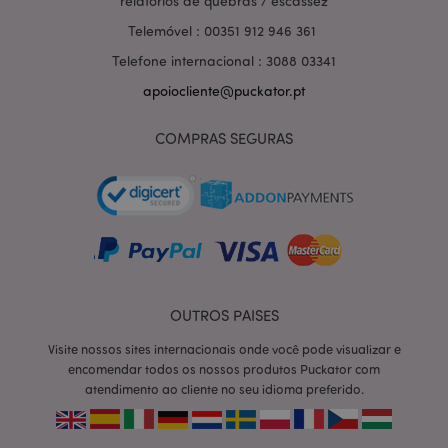
relatórios de quebras / escassez
Telemóvel : 00351 912 946 361
Telefone internacional : 3088 03341
apoiocliente@puckator.pt
COMPRAS SEGURAS
OUTROS PAISES
section_data_ids
1 d
Adobe Inc.
www.puckator.pt
Visite nossos sites internacionais onde você pode visualizar e
encomendar todos os nossos produtos Puckator com
atendimento ao cliente no seu idioma preferido.