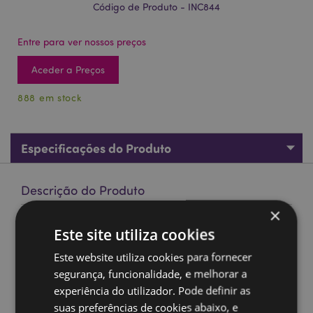
Código de Produto - INC844
Entre para ver nossos preços
Aceder a Preços
888 em stock
Especificações do Produto
Descrição do Produto
×
Conjunto de pedras preciosas Goloka Manifestations Paz e
Este site utiliza cookies
Harmonia: Sândalo e Quartzo
Este website utiliza cookies para fornecer
Materiał:
Incenso, Quartzo Rocha
segurança, funcionalidade, e melhorar a
Hastes aproximadas por pacote:
10
experiência do utilizador. Pode definir as
Tempo de queima aproximado:
strong> 30 Minutos
suas preferências de cookies abaixo, e