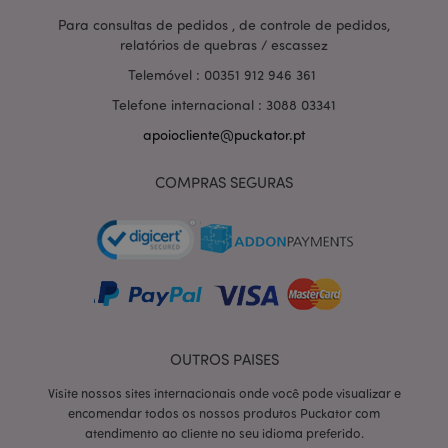
Para consultas de pedidos , de controle de pedidos,
relatórios de quebras / escassez
Telemóvel : 00351 912 946 361
Telefone internacional : 3088 03341
apoiocliente@puckator.pt
COMPRAS SEGURAS
section_data_ids
1 d
Adobe Inc.
OUTROS PAISES
www.puckator.pt
Visite nossos sites internacionais onde você pode visualizar e
encomendar todos os nossos produtos Puckator com
atendimento ao cliente no seu idioma preferido.