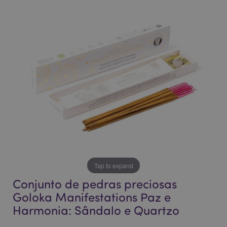
o
o
final
início
da
da
Galeria
Galeria
de
de
imagens
imagens
Tap to expand
Conjunto de pedras preciosas
Goloka Manifestations Paz e
Harmonia: Sândalo e Quartzo