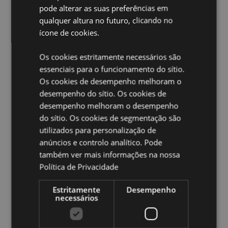
Livre de crueldade animal:
pode alterar as suas preferências em
Sim
qualquer altura no futuro, clicando no
Vegano:
Sim
ícone de cookies.
Ampliar informação:
Os cookies estritamente necessários são
Quer saber mais acerca de comprar na Puckator?
leia
essenciais para o funcionamento do sítio.
a nossa
Guia de informação para o cliente.
Os cookies de desempenho melhoram o
desempenho do sítio. Os cookies de
desempenho melhoram o desempenho
do sítio. Os cookies de segmentação são
utilizados para personalização de
anúncios e controlo analítico. Pode
também ver mais informações na nossa
Caracteristicas do Produto
Política de Privacidade
Mais
Pacote Altura 28cm Largura 5cm Profundidade
Informação
2cm Comprimento do Incenso 24cm
Estritamente
Desempenho
necessários
8904367817795
288