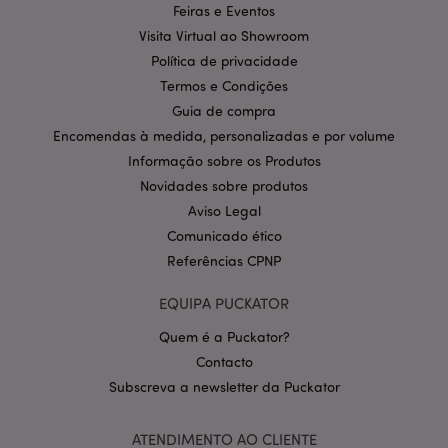
Feiras e Eventos
Provider
/
Nome
Expir
Visita Virtual ao Showroom
Domínio
Política de privacidade
CookieScriptConsent
1 m
CookieScript
Termos e Condições
.puckator.pt
Guia de compra
Encomendas à medida, personalizadas e por volume
Informação sobre os Produtos
Novidades sobre produtos
Aviso Legal
Comunicado ético
Referências CPNP
Política de Privacidade da
Google
mage-cache-storage-section-
1 d
Adobe Inc.
EQUIPA PUCKATOR
invalidation
www.puckator.pt
Quem é a Puckator?
Contacto
Subscreva a newsletter da Puckator
PHPSESSID
1 di
PHP.net
hor
.www.puckator.pt
ATENDIMENTO AO CLIENTE