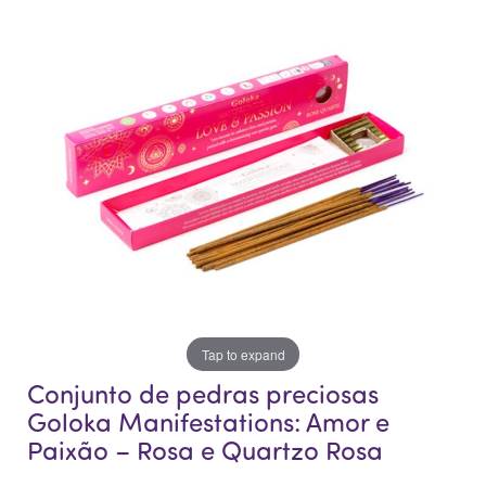
o
o
final
início
da
da
Galeria
Galeria
de
de
imagens
imagens
Tap to expand
Conjunto de pedras preciosas
Goloka Manifestations: Amor e
Paixão – Rosa e Quartzo Rosa