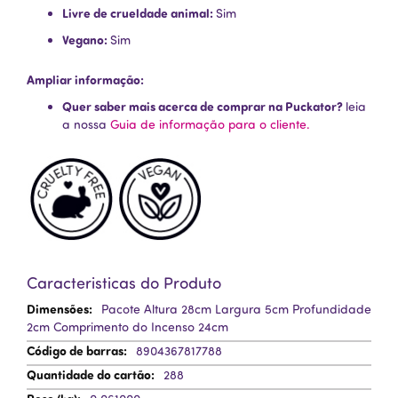
Livre de crueldade animal:
Sim
Vegano:
Sim
Ampliar informação:
Quer saber mais acerca de comprar na Puckator?
leia
a nossa
Guia de informação para o cliente.
Caracteristicas do Produto
Mais
Pacote Altura 28cm Largura 5cm Profundidade
Informação
2cm Comprimento do Incenso 24cm
8904367817788
288