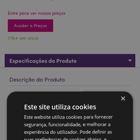
Entre para ver nossos preços
Aceder a Preços
7764 em stock
Especificações do Produto
Descrição do Produto
01407 Nag Champa Satya - VFM Sangue de Dragão -
×
Sticks de Incenso
Este site utiliza cookies
Marca
Satya
Este website utiliza cookies para fornecer
Material:
Incenso feito a mão, resinas e material
segurança, funcionalidade, e melhorar a
vegetal de alta qualidade
experiência do utilizador. Pode definir as
Hastes aproximadas por pacote:
12 varetas
suas preferências de cookies abaixo, e