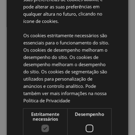
Tempo de queima aproximado:
strong> 30 Minutos
pode alterar as suas preferências em
qualquer altura no futuro, clicando no
Vegano:
Sim
ícone de cookies.
Livre de crueldade animal:
Sim
Os cookies estritamente necessários são
Ampliar informação:
essenciais para o funcionamento do sítio.
Quer saber mais acerca de comprar na Puckator?
leia
Os cookies de desempenho melhoram o
a nossa
Guia de informação para o cliente.
desempenho do sítio. Os cookies de
desempenho melhoram o desempenho
do sítio. Os cookies de segmentação são
utilizados para personalização de
anúncios e controlo analítico. Pode
também ver mais informações na nossa
Política de Privacidade
Caracteristicas do Produto
Estritamente
Desempenho
Mais
Comprimento 21cm
necessários
Informação
8904234402475
360