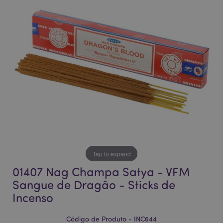
final
início
da
da
Galeria
Galeria
de
de
imagens
imagens
Tap to expand
01407 Nag Champa Satya - VFM
Sangue de Dragão - Sticks de
Incenso
Código de Produto - INC644