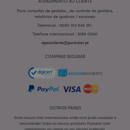
ATENDIMENTO AO CLIENTE
Para consultas de pedidos , de controle de pedidos,
relatórios de quebras / escassez
Telemóvel : 00351 912 946 361
Telefone internacional : 3088 03341
apoiocliente@puckator.pt
COMPRAS SEGURAS
section_data_ids
1 d
Adobe Inc.
OUTROS PAISES
www.puckator.pt
Visite nossos sites internacionais onde você pode visualizar e
encomendar todos os nossos produtos Puckator com
atendimento ao cliente no seu idioma preferido.