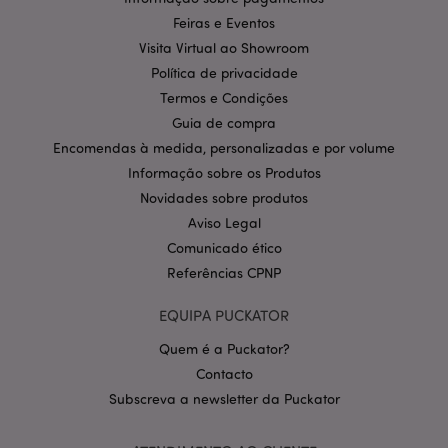
estritamente necessários.
Feiras e Eventos
Provider
/
Nome
Expir
Visita Virtual ao Showroom
Domínio
Política de privacidade
CookieScriptConsent
1 m
CookieScript
.puckator.pt
Termos e Condições
Guia de compra
Encomendas à medida, personalizadas e por volume
Informação sobre os Produtos
Novidades sobre produtos
Aviso Legal
Comunicado ético
Referências CPNP
Política de Privacidade da
Google
mage-cache-storage-section-
1 d
Adobe Inc.
EQUIPA PUCKATOR
invalidation
www.puckator.pt
Quem é a Puckator?
Contacto
Subscreva a newsletter da Puckator
PHPSESSID
1 di
PHP.net
hor
.www.puckator.pt