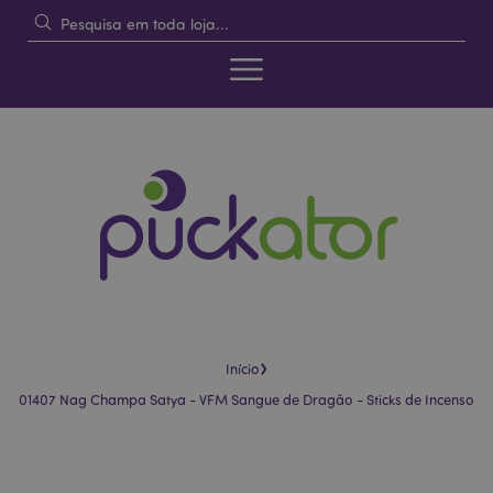
›
Início
01407 Nag Champa Satya - VFM Sangue de Dragão - Sticks de Incenso
Pular
Saltar
para
para
o
o