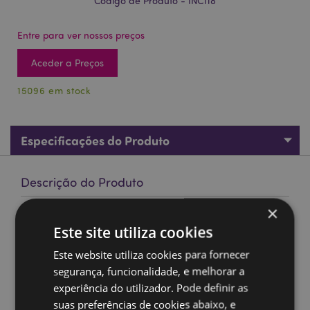
Código de Produto - INC118
Entre para ver nossos preços
Aceder a Preços
15096 em stock
Especificações do Produto
Descrição do Produto
×
Gran Nag Champa Super Hit Incenso 15g
Este site utiliza cookies
Marca
Satya
Este website utiliza cookies para fornecer
Material:
Incenso feito a mão, resinas e material
segurança, funcionalidade, e melhorar a
vegetal de alta qualidade
experiência do utilizador. Pode definir as
Hastes aproximadas por pacote:
12 varetas
suas preferências de cookies abaixo, e