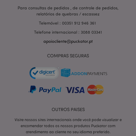
Para consultas de pedidos , de controle de pedidos,
relatórios de quebras / escassez
Telemóvel : 00351 912 946 361
Telefone internacional : 3088 03341
apoiocliente@puckator.pt
COMPRAS SEGURAS
section_data_ids
1 d
Adobe Inc.
OUTROS PAISES
www.puckator.pt
Visite nossos sites internacionais onde você pode visualizar e
encomendar todos os nossos produtos Puckator com
atendimento ao cliente no seu idioma preferido.