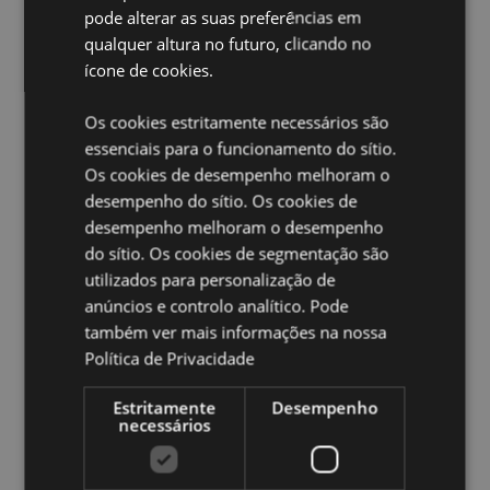
Tempo de queima aproximado:
strong> 30 Minutos
pode alterar as suas preferências em
Vegano:
Sim
qualquer altura no futuro, clicando no
ícone de cookies.
Livre de crueldade animal:
Sim
Ampliar informação:
Os cookies estritamente necessários são
essenciais para o funcionamento do sítio.
Quer saber mais acerca de comprar na Puckator?
leia
Os cookies de desempenho melhoram o
a nossa
Guia de informação para o cliente.
desempenho do sítio. Os cookies de
desempenho melhoram o desempenho
do sítio. Os cookies de segmentação são
utilizados para personalização de
anúncios e controlo analítico. Pode
também ver mais informações na nossa
Política de Privacidade
Caracteristicas do Produto
Mais
Comprimento 21cm
Estritamente
Desempenho
necessários
Informação
8904234400181
360