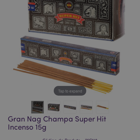
da
da
Galeria
Galeria
de
de
imagens
imagens
Tap to expand
Gran Nag Champa Super Hit
Incenso 15g