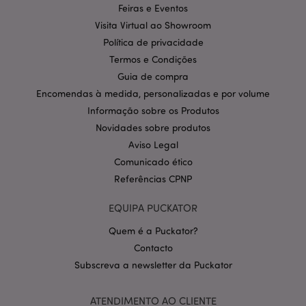
Feiras e Eventos
Provider
/
Nome
Expir
Visita Virtual ao Showroom
Domínio
Política de privacidade
CookieScriptConsent
1 m
CookieScript
.puckator.pt
Termos e Condições
Guia de compra
Encomendas à medida, personalizadas e por volume
Informação sobre os Produtos
Novidades sobre produtos
Aviso Legal
Comunicado ético
Referências CPNP
Política de Privacidade da
Google
mage-cache-storage-section-
1 d
Adobe Inc.
EQUIPA PUCKATOR
invalidation
www.puckator.pt
Quem é a Puckator?
Contacto
Subscreva a newsletter da Puckator
PHPSESSID
1 di
PHP.net
hor
.www.puckator.pt
ATENDIMENTO AO CLIENTE