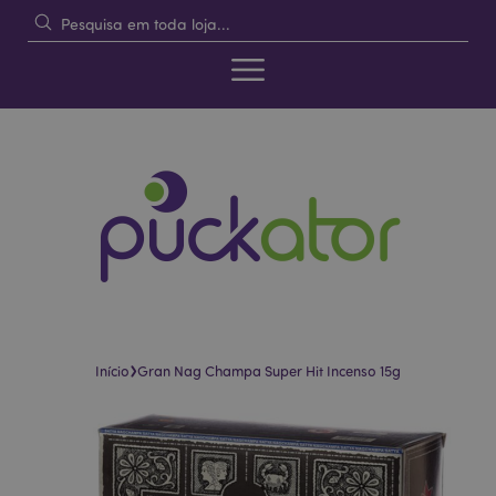
›
Início
Gran Nag Champa Super Hit Incenso 15g
Pular
Saltar
para
para
o
o
final
início