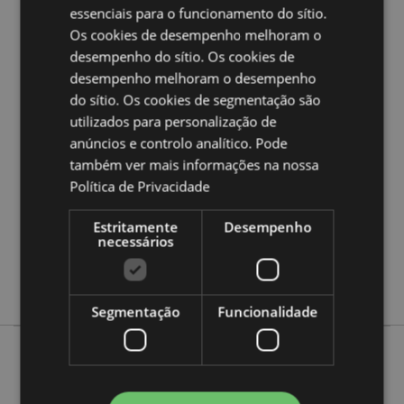
essenciais para o funcionamento do sítio.
Quer saber mais acerca de comprar na Puckator?
leia
Os cookies de desempenho melhoram o
a nossa
Guia de informação para o cliente.
desempenho do sítio. Os cookies de
desempenho melhoram o desempenho
Caracteristicas do Produto
do sítio. Os cookies de segmentação são
Mais
utilizados para personalização de
Altura 6cm Largura 12.5cm Profundidade
Informação
12.5cm
anúncios e controlo analítico. Pode
5055071793745
também ver mais informações na nossa
Política de Privacidade
40
0.374000
Estritamente
Desempenho
Não
necessários
Não
Não
Segmentação
Funcionalidade