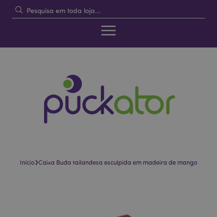
›
Início
Caixa Buda tailandesa esculpida em madeira de mango
Pular
Saltar
para
para
o
o
final
início