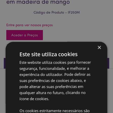
em madeira de mango
Código de Produto - IF250M
Entre para ver nossos preços
Aceder a Preços
3352 em stock
×
Este site utiliza cookies
Este website utiliza cookies para fornecer
Especificações do Produto
segurança, funcionalidade, e melhorar a
experiência do utilizador. Pode definir as
Descrição do Produto
suas preferências de cookies abaixo, e
pode alterar as suas preferências em
Caixa Buda tailandesa esculpida em madeira de mango
qualquer altura no futuro, clicando no
ícone de cookies.
Material:
Madeira de Mango
Ampliar informação:
Os cookies estritamente necessários são