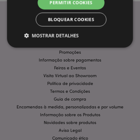
PERMITIR COOKIES
BLOQUEAR COOKIES
INFORMAÇÃO
MOSTRAR DETALHES
Perguntas Frequentes
Entregas e Envios
Promoções
Informação sobre pagamentos
Estritamente necessários
Desempenho
Feiras e Eventos
Segmentação
Funcionalidade
Visita Virtual ao Showroom
Os cookies estritamente necessários permitem
Política de privacidade
funcionalidades centrais do website, tais como login
de utilizador e gestão de conta. O sítio web não
Termos e Condições
pode ser utilizado correctamente sem os cookies
Guia de compra
estritamente necessários.
Encomendas à medida, personalizadas e por volume
Provider
/
Nome
Expir
Informação sobre os Produtos
Domínio
Novidades sobre produtos
CookieScriptConsent
1 m
CookieScript
.puckator.pt
Aviso Legal
Comunicado ético