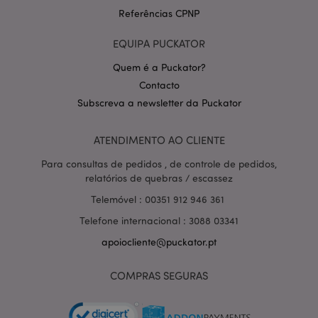
Referências CPNP
EQUIPA PUCKATOR
Quem é a Puckator?
Contacto
Subscreva a newsletter da Puckator
Política de Privacidade da
Google
mage-cache-storage-section-
1 d
Adobe Inc.
invalidation
www.puckator.pt
ATENDIMENTO AO CLIENTE
Para consultas de pedidos , de controle de pedidos,
relatórios de quebras / escassez
Telemóvel : 00351 912 946 361
PHPSESSID
1 di
PHP.net
Telefone internacional : 3088 03341
hor
.www.puckator.pt
apoiocliente@puckator.pt
COMPRAS SEGURAS