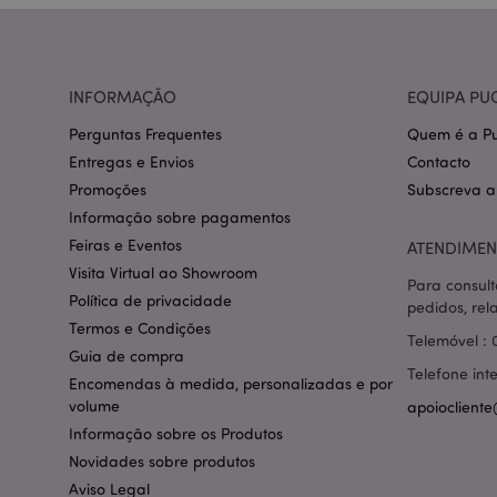
CookieScriptConse
INFORMAÇÃO
EQUIPA PU
mage-cache-storage
invalidation
Perguntas Frequentes
Quem é a Pu
Entregas e Envios
Contacto
PHPSESSID
Promoções
Subscreva a
Informação sobre pagamentos
Feiras e Eventos
ATENDIMEN
Visita Virtual ao Showroom
Para consult
Política de privacidade
pedidos, rel
section_data_ids
Termos e Condições
Telemóvel : 
Guia de compra
Telefone int
Encomendas à medida, personalizadas e por
mage-messages
volume
apoiocliente
Informação sobre os Produtos
Novidades sobre produtos
Aviso Legal
recently_compared