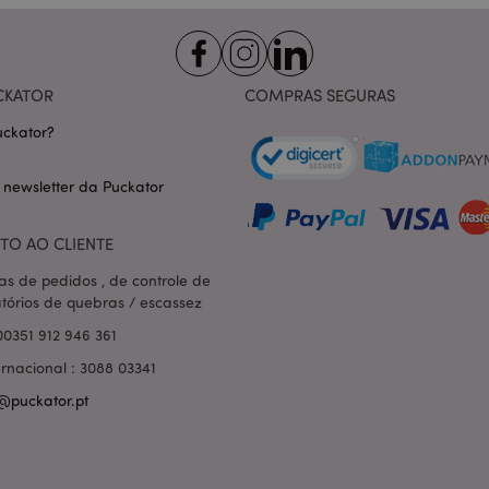
nt
1 mês
Este cookie é usado pelo servi
CookieScript
Script.com para lembrar as pre
.puckator.pt
consentimento do cookie do vis
necessário que o banner do co
Script.com funcione corretame
CKATOR
COMPRAS SEGURAS
-section-
1 dia
Este cookie é usado para facili
Adobe Inc.
conteúdo no navegador para fa
www.puckator.pt
ckator?
carregarem mais rápido.
Política de Privacidade da Google
1 dia 16
Cookie gerado por aplicativos
PHP.net
 newsletter da Puckator
horas
linguagem PHP. Este é um iden
.www.puckator.pt
propósito geral usado para man
sessão do usuário. Normalme
gerado aleatoriamente, como e
TO AO CLIENTE
específico para o site, mas u
manter o status de logado de 
páginas.
as de pedidos , de controle de
atórios de quebras / escassez
1 dia
Armazena informações específi
Adobe Inc.
relacionadas a ações iniciadas
www.puckator.pt
00351 912 946 361
como exibir lista de desejos, 
checkout, etc.
ernacional : 3088 03341
1 dia 16
Rastreia mensagens de erro e o
Adobe Inc.
@puckator.pt
horas
que são mostradas ao usuári
www.puckator.pt
de consentimento do cookie e
de erro. A mensagem é excluíd
ser exibida ao comprador.
_product_previous
1 dia
Armazena IDs de produtos de 
Adobe Inc.