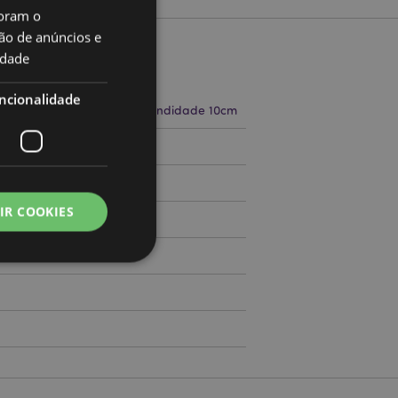
oram o
ão de anúncios e
idade
to
ncionalidade
a 12.5cm Largura 10cm Profundidade 10cm
71793707
IR COOKIES
000
zador e gestão de