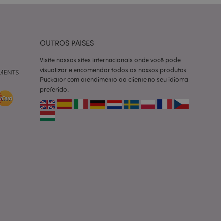
ço Cookie-
ferências de
itante. É
okie Cookie-
nte.
OUTROS PAISES
tar o cache de
zer as páginas
Visite nossos sites internacionais onde você pode
visualizar e encomendar todos os nossos produtos
 baseados na
Puckator com atendimento ao cliente no seu idioma
tificador de
preferido.
ter variáveis de
nte é um número
le é usado pode ser
m bom exemplo é
um usuário entre as
cas do cliente
 pelo comprador,
informações de
utras notificações
o, como a mensagem
 várias mensagens
a do cookie após
produtos