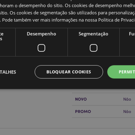
oram o desempenho do sítio. Os cookies de desempenho melh
tio. Os cookies de segmentação são utilizados para personalizaç
co. Pode também ver mais informações na nossa
Política de Privac
Caracteristicas do Produ
te
Desempenho
Segmentação
Fu
Mais
Dimensões
Altur
s
Informação
m elefante
Código de barras
50550
Quantidade do cartão
80
TALHES
BLOQUEAR COOKIES
PERMIT
Peso (kg)
0.176
or?
leia a nossa
Guia de
SALDOS
Sim
NOVO
Não
Estritamente necessários
Desempenho
Segmentação
Funcionalidade
PROMO
Não
te necessários permitem funcionalidades centrais do website, tais como login de utili
o pode ser utilizado correctamente sem os cookies estritamente necessários.
Provider
/
Expiração
Descrição
Domínio