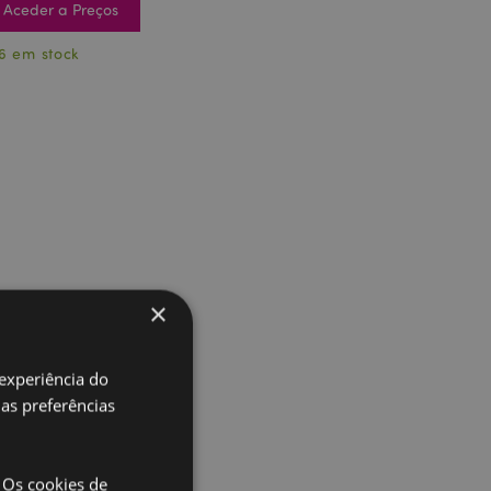
Aceder a Preços
6 em stock
×
 experiência do
uas preferências
 Os cookies de