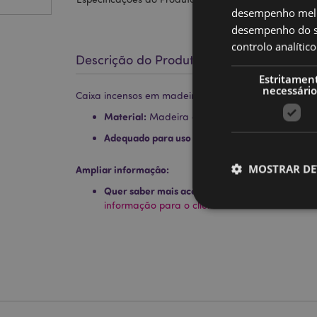
desempenho melh
desempenho do sí
controlo analíti
Descrição do Produto
Estritamen
necessário
Caixa incensos em madeira de mango - pirâmide co
Material:
Madeira de Mango e Metal
Adequado para uso com:
Cones Incenso
MOSTRAR DE
Ampliar informação:
Quer saber mais acerca de comprar na Puckat
informação para o cliente.
Os cookies estritamen
conta. O sítio web nã
Nome