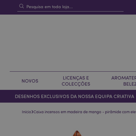
LICENÇAS E
AROMATER
NOVOS
COLECÇÕES
BELE
DESENHOS EXCLUSIVOS DA NOSSA EQUIPA CRIATIVA
›
Início
Caixa incensos em madeira de mango - pirâmide com ele
Pular
Saltar
para
para
o
o