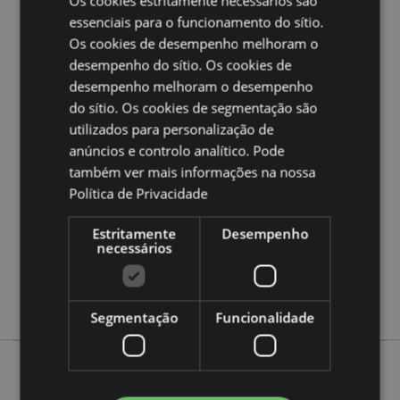
Os cookies estritamente necessários são
Ampliar informação:
essenciais para o funcionamento do sítio.
Quer saber mais acerca de comprar na Puckator?
leia
Os cookies de desempenho melhoram o
a nossa
Guia de informação para o cliente.
desempenho do sítio. Os cookies de
desempenho melhoram o desempenho
do sítio. Os cookies de segmentação são
Caracteristicas do Produto
utilizados para personalização de
Mais
Altura 12.5cm Largura 10cm Profundidade
anúncios e controlo analítico. Pode
Informação
10cm
também ver mais informações na nossa
5055071793691
Política de Privacidade
80
0.172000
Estritamente
Desempenho
necessários
Sim
Não
Não
Segmentação
Funcionalidade