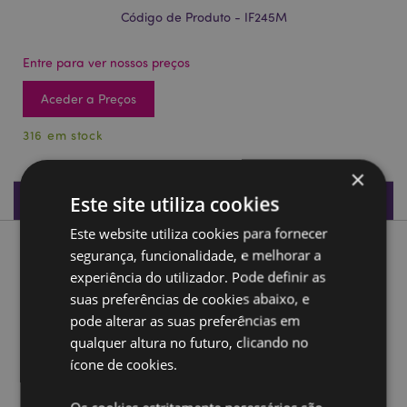
Código de Produto - IF245M
Entre para ver nossos preços
Aceder a Preços
316 em stock
×
Especificações do Produto
Este site utiliza cookies
Este website utiliza cookies para fornecer
Descrição do Produto
segurança, funcionalidade, e melhorar a
experiência do utilizador. Pode definir as
suas preferências de cookies abaixo, e
Caixa incensos madeira de mango - pirâmide com Buda e
pode alterar as suas preferências em
entalhes
qualquer altura no futuro, clicando no
Material:
Madeira de Mango e Metal
ícone de cookies.
Adequado para uso com:
Cones Incenso