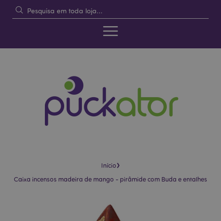
›
Início
Caixa incensos madeira de mango - pirâmide com Buda e entalhes
Pular
Saltar
para
para
o
o