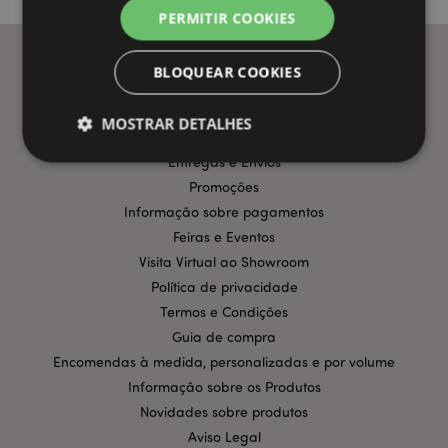
PERMITIR COOKIES
BLOQUEAR COOKIES
INFORMAÇÃO
MOSTRAR DETALHES
Perguntas Frequentes
Entregas e Envios
Promoções
Estritamente necessários
Desempenho
Informação sobre pagamentos
Segmentação
Funcionalidade
Feiras e Eventos
Visita Virtual ao Showroom
Os cookies estritamente necessários permitem
funcionalidades centrais do website, tais como login
Política de privacidade
de utilizador e gestão de conta. O sítio web não
Termos e Condições
pode ser utilizado correctamente sem os cookies
estritamente necessários.
Guia de compra
Encomendas à medida, personalizadas e por volume
Provider
/
Nome
Expir
Domínio
Informação sobre os Produtos
CookieScriptConsent
1 m
CookieScript
Novidades sobre produtos
.puckator.pt
Aviso Legal