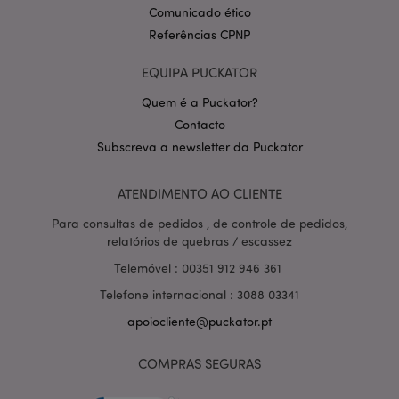
Comunicado ético
Referências CPNP
EQUIPA PUCKATOR
Quem é a Puckator?
Contacto
Subscreva a newsletter da Puckator
Política de Privacidade da
Google
mage-cache-storage-section-
1 d
Adobe Inc.
invalidation
www.puckator.pt
ATENDIMENTO AO CLIENTE
Para consultas de pedidos , de controle de pedidos,
relatórios de quebras / escassez
Telemóvel : 00351 912 946 361
PHPSESSID
1 di
PHP.net
hor
.www.puckator.pt
Telefone internacional : 3088 03341
apoiocliente@puckator.pt
COMPRAS SEGURAS