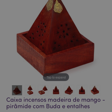
final
início
da
da
Galeria
Galeria
de
de
imagens
imagens
Tap to expand
Caixa incensos madeira de mango -
pirâmide com Buda e entalhes