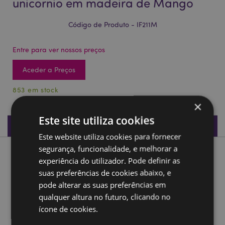
unicornio em madeira de Mango
Código de Produto - IF211M
Entre para ver nossos preços
Aceder a Preços
853 em stock
×
Este site utiliza cookies
Especificações do Produto
Este website utiliza cookies para fornecer
segurança, funcionalidade, e melhorar a
Descrição do Produto
experiência do utilizador. Pode definir as
suas preferências de cookies abaixo, e
Queimador de paus de incenso unicornio em madeira de
pode alterar as suas preferências em
Mango
qualquer altura no futuro, clicando no
Material:
Madeira de Mango e Metal
ícone de cookies.
Para uso com:
Paus de Incenso