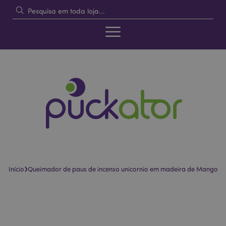
›
Início
Queimador de paus de incenso unicornio em madeira de Mango
Pular
Saltar
para
para
o
o
final
início