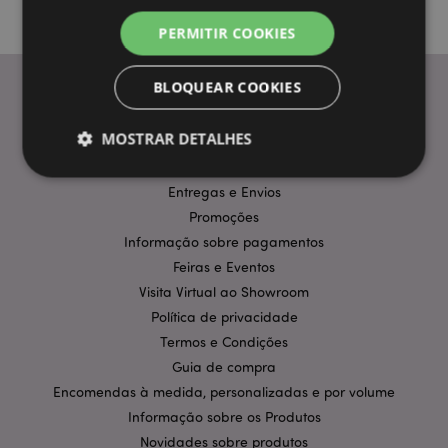
PERMITIR COOKIES
BLOQUEAR COOKIES
INFORMAÇÃO
MOSTRAR DETALHES
Perguntas Frequentes
Entregas e Envios
Promoções
Estritamente necessários
Desempenho
Informação sobre pagamentos
Segmentação
Funcionalidade
Feiras e Eventos
Os cookies estritamente necessários permitem
Visita Virtual ao Showroom
funcionalidades centrais do website, tais como login
de utilizador e gestão de conta. O sítio web não
Política de privacidade
pode ser utilizado correctamente sem os cookies
Termos e Condições
estritamente necessários.
Guia de compra
Provider
/
Nome
Expir
Encomendas à medida, personalizadas e por volume
Domínio
Informação sobre os Produtos
CookieScriptConsent
1 m
CookieScript
.puckator.pt
Novidades sobre produtos