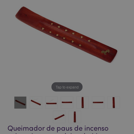
da
da
Galeria
Galeria
de
de
imagens
imagens
Tap to expand
Queimador de paus de incenso