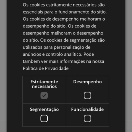
Os cookies estritamente necessários são
Ampliar informação:
essenciais para o funcionamento do sítio.
Os cookies de desempenho melhoram o
Quer saber mais acerca de comprar na Puckator?
leia
desempenho do sítio. Os cookies de
a nossa
Guia de informação para o cliente.
desempenho melhoram o desempenho
do sítio. Os cookies de segmentação são
Caracteristicas do Produto
utilizados para personalização de
Mais
anúncios e controlo analítico. Pode
Altura 0.5cm Largura 26cm Profundidade
Informação
3.5cm
também ver mais informações na nossa
Política de Privacidade
5055071793653
500
Estritamente
Desempenho
0.029000
necessários
Não
Não
Não
Segmentação
Funcionalidade