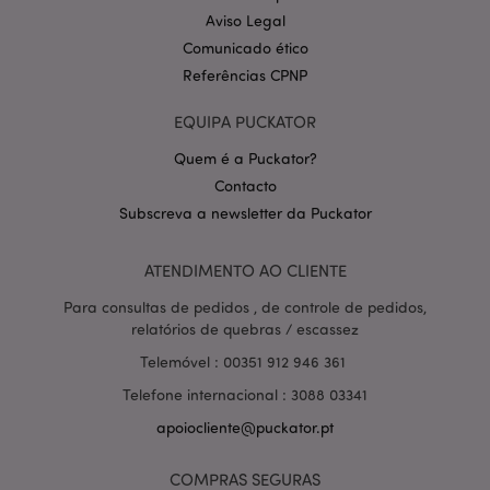
Aviso Legal
Comunicado ético
Referências CPNP
EQUIPA PUCKATOR
Quem é a Puckator?
Contacto
Política de Privacidade da
Subscreva a newsletter da Puckator
Google
mage-cache-storage-section-
1 d
Adobe Inc.
invalidation
www.puckator.pt
ATENDIMENTO AO CLIENTE
Para consultas de pedidos , de controle de pedidos,
relatórios de quebras / escassez
PHPSESSID
1 di
PHP.net
Telemóvel : 00351 912 946 361
hor
.www.puckator.pt
Telefone internacional : 3088 03341
apoiocliente@puckator.pt
COMPRAS SEGURAS