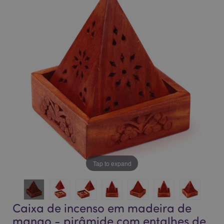
o
o
final
início
da
da
Galeria
Galeria
de
de
imagens
imagens
Tap to expand
Caixa de incenso em madeira de
mango - pirâmide com entalhes de