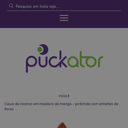
›
Início
Caixa de incenso em madeira de mango - pirâmide com entalhes de
flores
Pular
Saltar
para
para