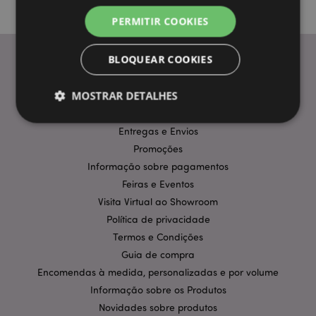
PERMITIR COOKIES
BLOQUEAR COOKIES
INFORMAÇÃO
MOSTRAR DETALHES
Perguntas Frequentes
Entregas e Envios
Promoções
Estritamente necessários
Desempenho
Informação sobre pagamentos
Segmentação
Funcionalidade
Feiras e Eventos
Os cookies estritamente necessários permitem
Visita Virtual ao Showroom
funcionalidades centrais do website, tais como login
Política de privacidade
de utilizador e gestão de conta. O sítio web não
pode ser utilizado correctamente sem os cookies
Termos e Condições
estritamente necessários.
Guia de compra
Provider
/
Nome
Expir
Encomendas à medida, personalizadas e por volume
Domínio
Informação sobre os Produtos
CookieScriptConsent
1 m
CookieScript
.puckator.pt
Novidades sobre produtos