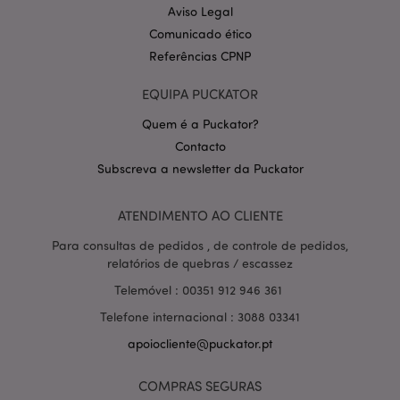
Aviso Legal
Comunicado ético
Referências CPNP
EQUIPA PUCKATOR
Quem é a Puckator?
Contacto
Política de Privacidade da
Subscreva a newsletter da Puckator
Google
mage-cache-storage-section-
1 d
Adobe Inc.
invalidation
www.puckator.pt
ATENDIMENTO AO CLIENTE
Para consultas de pedidos , de controle de pedidos,
relatórios de quebras / escassez
PHPSESSID
1 di
Telemóvel : 00351 912 946 361
PHP.net
hor
.www.puckator.pt
Telefone internacional : 3088 03341
apoiocliente@puckator.pt
COMPRAS SEGURAS