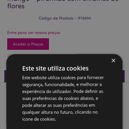
flores
Código de Produto - IF198M
Entre para ver nossos preços
Aceder a Preços
296 em stock
×
Este site utiliza cookies
Especificações do Produto
Este website utiliza cookies para fornecer
segurança, funcionalidade, e melhorar a
experiência do utilizador. Pode definir as
Descrição do Produto
suas preferências de cookies abaixo, e
pode alterar as suas preferências em
Caixa de incenso em madeira de mango - pirâmide com
qualquer altura no futuro, clicando no
entalhes de flores
ícone de cookies.
Material:
Madeira de Mango e Metal