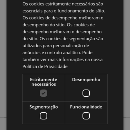
Adequado para uso com:
Cones Incenso
Os cookies estritamente necessários são
essenciais para o funcionamento do sítio.
Ampliar informação:
Os cookies de desempenho melhoram o
Quer saber mais acerca de comprar na Puckator?
desempenho do sítio. Os cookies de
leia
a nossa
Guia de informação para o cliente.
desempenho melhoram o desempenho
do sítio. Os cookies de segmentação são
utilizados para personalização de
Caracteristicas do Produto
anúncios e controlo analítico. Pode
Mais
Altura 12cm Largura 10cm Profundidade 10cm
também ver mais informações na nossa
Informação
5055071793578
Política de Privacidade
80
Estritamente
Desempenho
0.181000
necessários
Não
Não
Não
Segmentação
Funcionalidade