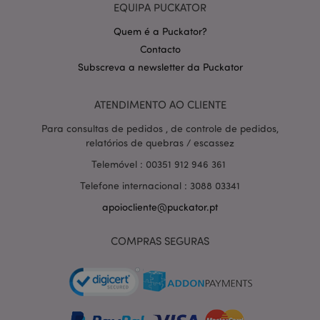
EQUIPA PUCKATOR
Quem é a Puckator?
Contacto
Subscreva a newsletter da Puckator
Política de Privacidade da
ATENDIMENTO AO CLIENTE
Google
mage-cache-storage-section-
1 d
Adobe Inc.
invalidation
www.puckator.pt
Para consultas de pedidos , de controle de pedidos,
relatórios de quebras / escassez
Telemóvel : 00351 912 946 361
Telefone internacional : 3088 03341
PHPSESSID
1 di
PHP.net
apoiocliente@puckator.pt
hor
.www.puckator.pt
COMPRAS SEGURAS