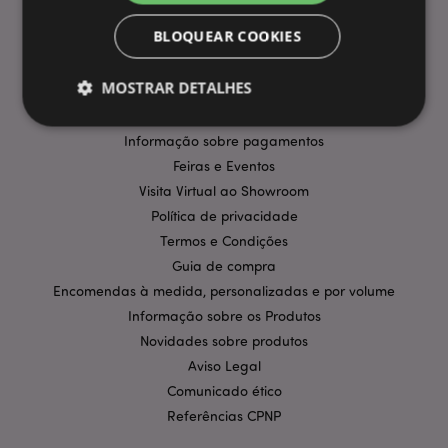
INFORMAÇÃO
BLOQUEAR COOKIES
Perguntas Frequentes
MOSTRAR DETALHES
Entregas e Envios
Promoções
Informação sobre pagamentos
Feiras e Eventos
Estritamente necessários
Desempenho
Visita Virtual ao Showroom
Segmentação
Funcionalidade
Política de privacidade
Os cookies estritamente necessários permitem
Termos e Condições
funcionalidades centrais do website, tais como login
de utilizador e gestão de conta. O sítio web não
Guia de compra
pode ser utilizado correctamente sem os cookies
Encomendas à medida, personalizadas e por volume
estritamente necessários.
Informação sobre os Produtos
Provider
/
Nome
Expir
Novidades sobre produtos
Domínio
Aviso Legal
CookieScriptConsent
1 m
CookieScript
.puckator.pt
Comunicado ético
Referências CPNP