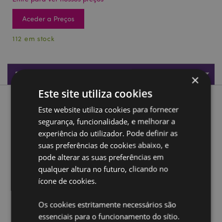
Aceder a Preços
112 em stock
Especificações do Produto
×
Este site utiliza cookies
Descrição do Produto
Este website utiliza cookies para fornecer
segurança, funcionalidade, e melhorar a
Caixa Apanhador de cinzas em madeira de Mango -
experiência do utilizador. Pode definir as
Elefante
suas preferências de cookies abaixo, e
Material:
Madeira de Mango e Metal
pode alterar as suas preferências em
qualquer altura no futuro, clicando no
Adequado para uso com:
Cones Incenso
ícone de cookies.
Ampliar informação:
Os cookies estritamente necessários são
Quer saber mais acerca de comprar na Puckator?
leia
essenciais para o funcionamento do sítio.
a nossa
Guia de informação para o cliente.