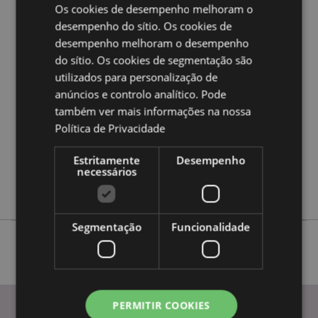
Os cookies de desempenho melhoram o
desempenho do sítio. Os cookies de
Caracteristicas do Produto
desempenho melhoram o desempenho
Mais
Altura 6.5cm Comprimento 31cm Profundidade
do sítio. Os cookies de segmentação são
Informação
5.5cm
utilizados para personalização de
5055071793387
anúncios e controlo analítico. Pode
também ver mais informações na nossa
30
Política de Privacidade
0.327000
Sim
Estritamente
Desempenho
Não
necessários
Não
Segmentação
Funcionalidade
PERMITIR COOKIES