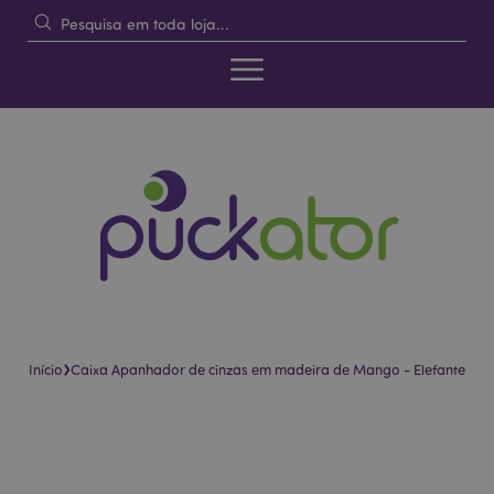
›
Início
Caixa Apanhador de cinzas em madeira de Mango - Elefante
Pular
Saltar
para
para
o
o
final
início