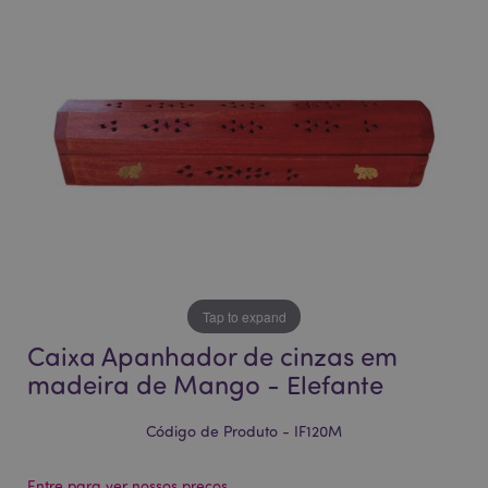
da
da
Galeria
Galeria
de
de
imagens
imagens
Tap to expand
Caixa Apanhador de cinzas em
madeira de Mango - Elefante
Código de Produto - IF120M
Entre para ver nossos preços