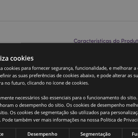
Caracteristicas do Produ
Mais
Dimensões
Altur
Informação
liza cookies
 Laranja
Código de barras
50550
iza cookies para fornecer segurança, funcionalidade, e melhorar a
definir as suas preferências de cookies abaixo, e pode alterar as s
Quantidade do cartão
192
a no futuro, clicando no ícone de cookies.
m ser encontrados na
Peso (kg)
0.109
amente necessários são essenciais para o funcionamento do sítio.
SALDOS
Não
oram o desempenho do sítio. Os cookies de desempenho melh
presente neste produto provém
tio. Os cookies de segmentação são utilizados para personalizaç
NOVO
Não
co. Pode também ver mais informações na nossa
Política de Privac
PROMO
Não
te
Desempenho
Segmentação
Fu
 totalmente licenciado para os