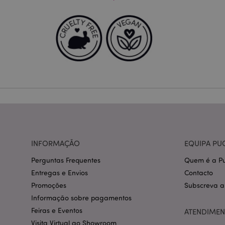
PHPSESSID
section_data_ids
mage-messages
INFORMAÇÃO
EQUIPA PU
recently_compared
Perguntas Frequentes
Quem é a Pu
Entregas e Envios
Contacto
Promoções
Subscreva a
mage-cache-storag
Informação sobre pagamentos
Feiras e Eventos
ATENDIMEN
product_data_stora
Visita Virtual ao Showroom