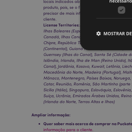
necessário
locais indicados abaixo. Se estiver fora destas
produto, pois, se o fizer, o produto será rem
precisar de mais informações, contacte a nos
cliente.
License Territories:
Ilhas Aland, Albânia, Áustria
Ilhas Baleares (Espanha), Bélgica, Bermudas, 
MOSTRAR DE
Canadá, Ilhas Canárias (Espanha), Ceuta e Mel
Chipre, República Tcheca, Dinamarca, Estônia, 
(Continental), Guiana Francesa, Alemanha, Gibr
Guernsey (Ilhas do Canal), Santa Sé (Cidade d
Islândia, Irlanda, Ilha de Man (Reino Unido), Itá
Canal), Jordânia, Kosovo, Kuwait, Letônia, Liec
Macedônia do Norte, Madeira (Portugal), Malta
Os cookies estritamen
conta. O sítio web nã
Mônaco, Montenegro, Países Baixos, Noruega, Po
Catar, Reunião, Romênia, São Martinho (parte 
Nome
Sicília (Itália), Singapura, Eslováquia, Eslovêni
Suíça, Ucrânia, Emirados Árabes Unidos, Reino 
CookieScriptConse
(Irlanda do Norte, Terras Altas e Ilhas)
Ampliar informação:
Quer saber mais acerca de comprar na Puckat
mage-cache-storage
invalidation
informação para o cliente.