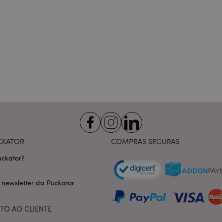
carregarem mais rápido.
Política de Privacidade da Google
1 dia 16
Cookie gerado por aplicativos
PHP.net
horas
linguagem PHP. Este é um iden
.www.puckator.pt
propósito geral usado para man
sessão do usuário. Normalme
gerado aleatoriamente, como e
específico para o site, mas u
manter o status de logado de 
páginas.
1 dia
Armazena informações específi
Adobe Inc.
relacionadas a ações iniciadas
www.puckator.pt
como exibir lista de desejos, 
checkout, etc.
1 dia 16
Rastreia mensagens de erro e o
Adobe Inc.
horas
que são mostradas ao usuári
www.puckator.pt
de consentimento do cookie e
de erro. A mensagem é excluíd
CKATOR
COMPRAS SEGURAS
ser exibida ao comprador.
_product_previous
1 dia
Armazena IDs de produtos de 
Adobe Inc.
ckator?
comparados anteriormente para 
www.puckator.pt
navegação.
 newsletter da Puckator
e
1 dia
Este cookie é usado para facili
Adobe Inc.
conteúdo no navegador para fa
www.puckator.pt
carregarem mais rápido.
TO AO CLIENTE
ge
1 dia
Armazena a configuração de d
Adobe Inc.
relacionados a produtos recent
www.puckator.pt