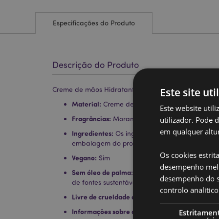
Especificações do Produto
Descrição do Produto
Este site uti
Creme de mãos Hidratante 75ml Mumin- Morango e
Material:
Creme de Mãos
Este website util
Fragrâncias:
utilizador. Pode 
Morango e Laranja
em qualquer altur
Ingredientes:
Os ingredientes completos pode
embalagem do produto.
Os cookies estrit
Vegano:
Sim
desempenho melh
Sem óleo de palma:
Não, mas o óleo de palma 
desempenho do sí
de fontes sustentáveis
controlo analíti
Livre de crueldade animal:
Sim
Informações sobre a Licença:
Estritamen
Este produto está