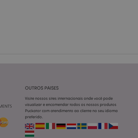
 baseados na
tificador de
ter variáveis de
nte é um número
le é usado pode ser
m bom exemplo é
um usuário entre as
cas do cliente
 pelo comprador,
informações de
utras notificações
o, como a mensagem
 várias mensagens
a do cookie após
OUTROS PAISES
produtos
Visite nossos sites internacionais onde você pode
facilitar a
visualizar e encomendar todos os nossos produtos
Puckator com atendimento ao cliente no seu idioma
tar o cache de
preferido.
zer as páginas
ados de produtos
emente vistos /