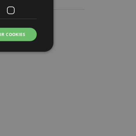
n
IR COOKIES
zador e gestão de
ço Cookie-
ferências de
itante. É
okie Cookie-
nte.
tar o cache de
zer as páginas