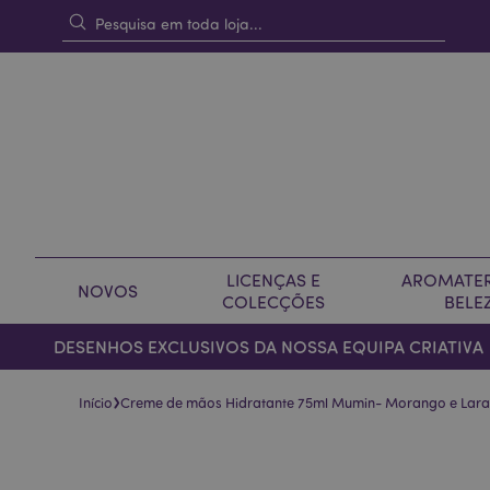
LICENÇAS E
AROMATER
NOVOS
COLECÇÕES
BELE
DESENHOS EXCLUSIVOS DA NOSSA EQUIPA CRIATIVA
›
Início
Creme de mãos Hidratante 75ml Mumin- Morango e Lara
Pular
Saltar
para
para
o
o