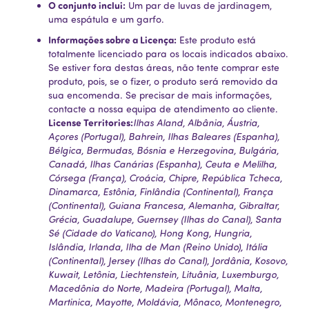
O conjunto inclui:
Um par de luvas de jardinagem,
uma espátula e um garfo.
Informações sobre a Licença:
Este produto está
totalmente licenciado para os locais indicados abaixo.
Se estiver fora destas áreas, não tente comprar este
produto, pois, se o fizer, o produto será removido da
sua encomenda. Se precisar de mais informações,
contacte a nossa equipa de atendimento ao cliente.
License Territories:
Ilhas Aland, Albânia, Áustria,
Açores (Portugal), Bahrein, Ilhas Baleares (Espanha),
Bélgica, Bermudas, Bósnia e Herzegovina, Bulgária,
Canadá, Ilhas Canárias (Espanha), Ceuta e Melilha,
Córsega (França), Croácia, Chipre, República Tcheca,
Dinamarca, Estônia, Finlândia (Continental), França
(Continental), Guiana Francesa, Alemanha, Gibraltar,
Grécia, Guadalupe, Guernsey (Ilhas do Canal), Santa
Sé (Cidade do Vaticano), Hong Kong, Hungria,
Islândia, Irlanda, Ilha de Man (Reino Unido), Itália
(Continental), Jersey (Ilhas do Canal), Jordânia, Kosovo,
Kuwait, Letônia, Liechtenstein, Lituânia, Luxemburgo,
Macedônia do Norte, Madeira (Portugal), Malta,
Martinica, Mayotte, Moldávia, Mônaco, Montenegro,