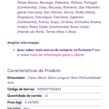
Países Baixos, Noruega, Palestina, Polônia, Portugal
(Continental), Catar, Reunião, Romênia, São Martinho
(parte francesa), San Marino, Sérvia, Sicília (Itália),
Singapura, Eslováquia, Eslovênia, Espanha
(Continental), Suécia, Suíça, Ucrânia, Emirados Árabes
Unidos, Reino Unido (Continental), Reino Unido
(Irlanda do Norte, Terras Altas e Ilhas)
Ampliar informação:
Quer saber mais acerca de comprar na Puckator?
leia
a nossa
Guia de informação para o cliente.
Caracteristicas do Produto
Mais
Caixa Altura 28cm Largura 19cm Profundidade
Informação
4cm
5055071758492
12
0.437000
Não