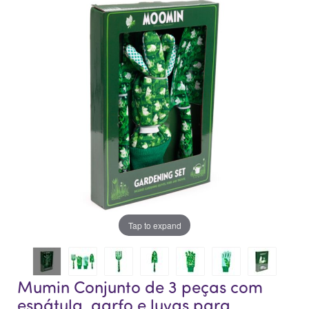
o
o
final
início
da
da
Galeria
Galeria
de
de
imagens
imagens
Tap to expand
Mumin Conjunto de 3 peças com
espátula, garfo e luvas para