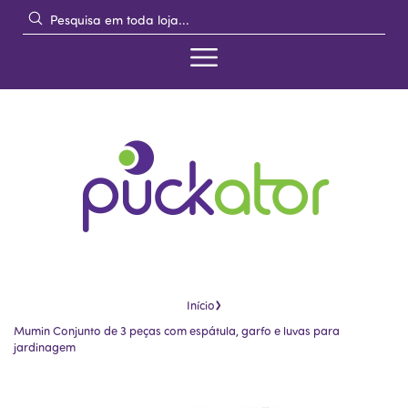
›
Início
Mumin Conjunto de 3 peças com espátula, garfo e luvas para
jardinagem
Pular
Saltar
para
para