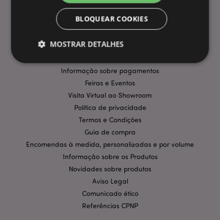
INFORMAÇÃO
BLOQUEAR COOKIES
Perguntas Frequentes
MOSTRAR DETALHES
Entregas e Envios
Promoções
Informação sobre pagamentos
Feiras e Eventos
Estritamente necessários
Desempenho
Visita Virtual ao Showroom
Segmentação
Funcionalidade
Política de privacidade
Os cookies estritamente necessários permitem
Termos e Condições
funcionalidades centrais do website, tais como login
de utilizador e gestão de conta. O sítio web não
Guia de compra
pode ser utilizado correctamente sem os cookies
Encomendas à medida, personalizadas e por volume
estritamente necessários.
Informação sobre os Produtos
Provider
/
Nome
Expir
Novidades sobre produtos
Domínio
Aviso Legal
CookieScriptConsent
1 m
CookieScript
.puckator.pt
Comunicado ético
Referências CPNP