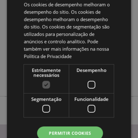
Os cookies de desempenho melhoram o
desempenho do sítio. Os cookies de
Caracteristicas do Produto
desempenho melhoram o desempenho
Mais
do sítio. Os cookies de segmentação são
Altura 21.5cm Largura 15cm Profundidade
Informação
11.5cm
utilizados para personalização de
5055071792236
anúncios e controlo analítico. Pode
também ver mais informações na nossa
8
Política de Privacidade
0.935000
Não
Estritamente
Desempenho
Não
necessários
Não
Segmentação
Funcionalidade
PERMITIR COOKIES