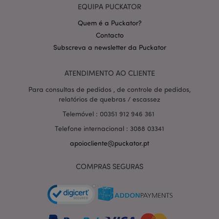
EQUIPA PUCKATOR
Quem é a Puckator?
Contacto
Subscreva a newsletter da Puckator
Política de Privacidade da
ATENDIMENTO AO CLIENTE
Google
mage-cache-storage-section-
1 d
Adobe Inc.
invalidation
www.puckator.pt
Para consultas de pedidos , de controle de pedidos,
relatórios de quebras / escassez
Telemóvel : 00351 912 946 361
Telefone internacional : 3088 03341
PHPSESSID
1 di
PHP.net
hor
apoiocliente@puckator.pt
.www.puckator.pt
COMPRAS SEGURAS