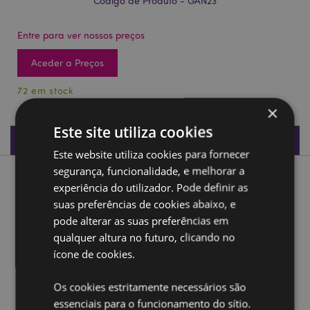
Código de Produto - GAN23
Entre para ver nossos preços
Aceder a Preços
72 em stock
×
Este site utiliza cookies
Especificações do Produto
Este website utiliza cookies para fornecer
segurança, funcionalidade, e melhorar a
Descrição do Produto
experiência do utilizador. Pode definir as
suas preferências de cookies abaixo, e
Ganesh branco e azul Conhecimento
pode alterar as suas preferências em
qualquer altura no futuro, clicando no
Material:
Resina
ícone de cookies.
Ampliar informação:
Os cookies estritamente necessários são
Quer saber mais acerca de comprar na Puckator?
leia
essenciais para o funcionamento do sítio.
a nossa
Guia de informação para o cliente.