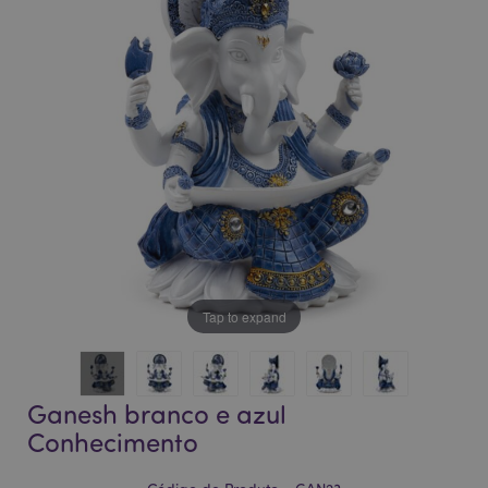
da
da
Galeria
Galeria
de
de
imagens
imagens
Tap to expand
Ganesh branco e azul
Conhecimento