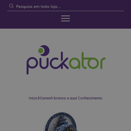
›
Início
Ganesh branco e azul Conhecimento
Pular
Saltar
para
para
o
o
final
início