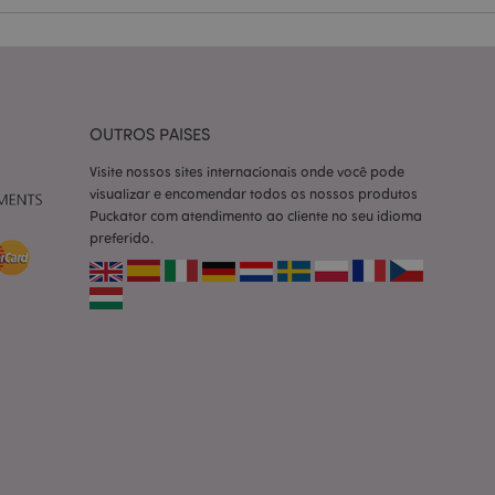
le é usado pode ser
m bom exemplo é
um usuário entre as
cas do cliente
 pelo comprador,
informações de
OUTROS PAISES
utras notificações
Visite nossos sites internacionais onde você pode
o, como a mensagem
visualizar e encomendar todos os nossos produtos
 várias mensagens
a do cookie após
Puckator com atendimento ao cliente no seu idioma
preferido.
produtos
facilitar a
tar o cache de
zer as páginas
ados de produtos
emente vistos /
limpeza do
. Quando o cookie
 back-end, o Admin
 define o valor do