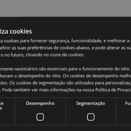
liza cookies
Caracteristicas do Produ
iza cookies para fornecer segurança, funcionalidade, e melhorar a
definir as suas preferências de cookies abaixo, e pode alterar as s
Mais
Dimensões
Pack Altu
Informação
a no futuro, clicando no ícone de cookies.
Card 9x6
Código de barras
amente necessários são essenciais para o funcionamento do sítio.
50550715
oram o desempenho do sítio. Os cookies de desempenho melh
Quantidade do
48
tio. Os cookies de segmentação são utilizados para personalizaç
cartão
anças com mais de 3 anos.
co. Pode também ver mais informações na nossa
Política de Privac
Peso (kg)
0.190000
te
Desempenho
Segmentação
Fu
s
SALDOS
Não
 totalmente licenciado para os
 áreas, não tente comprar este
NOVO
Não
ovido da sua encomenda. Se
sa equipa de atendimento ao