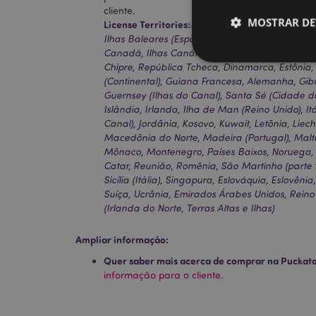
cliente.
MOSTRAR DE
License Territories:
Ilhas Aland, Albânia, Áustria
Ilhas Baleares (Espanha), Bélgica, Bermudas, 
Canadá, Ilhas Canárias (Espanha), Ceuta e Mel
Chipre, República Tcheca, Dinamarca, Estônia, 
(Continental), Guiana Francesa, Alemanha, Gibr
Guernsey (Ilhas do Canal), Santa Sé (Cidade d
Islândia, Irlanda, Ilha de Man (Reino Unido), Itá
Os cookies estritamen
Canal), Jordânia, Kosovo, Kuwait, Letônia, Liec
conta. O sítio web nã
Macedônia do Norte, Madeira (Portugal), Malta
Mônaco, Montenegro, Países Baixos, Noruega, Po
Nome
Catar, Reunião, Romênia, São Martinho (parte 
Sicília (Itália), Singapura, Eslováquia, Eslovêni
CookieScriptConse
Suíça, Ucrânia, Emirados Árabes Unidos, Reino 
(Irlanda do Norte, Terras Altas e Ilhas)
Ampliar informação:
mage-cache-storage
invalidation
Quer saber mais acerca de comprar na Puckat
informação para o cliente.
PHPSESSID