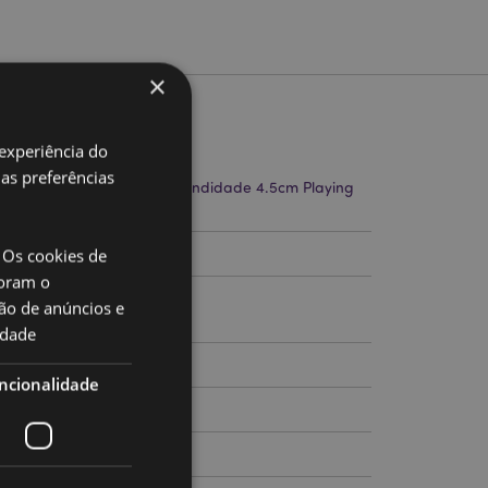
×
to
 experiência do
uas preferências
ra 9.5cm Largura 7cm Profundidade 4.5cm Playing
cm
 Os cookies de
13923
oram o
ão de anúncios e
idade
ncionalidade