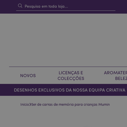
LICENÇAS E
AROMATER
NOVOS
COLECÇÕES
BELE
DESENHOS EXCLUSIVOS DA NOSSA EQUIPA CRIATIVA
›
Início
Set de cartas de memória para crianças Mumin
Pular
Saltar
para
para
o
o