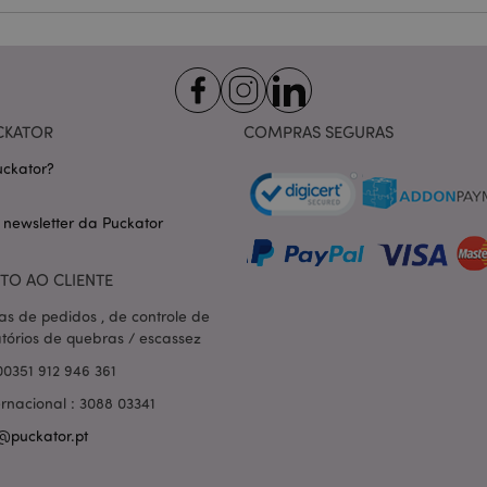
gerado aleatoriamente, como e
específico para o site, mas u
manter o status de logado de 
páginas.
1 dia
Armazena informações específi
Adobe Inc.
relacionadas a ações iniciadas
www.puckator.pt
como exibir lista de desejos, 
checkout, etc.
CKATOR
COMPRAS SEGURAS
1 dia 16
Rastreia mensagens de erro e o
Adobe Inc.
ckator?
horas
que são mostradas ao usuári
www.puckator.pt
de consentimento do cookie e
de erro. A mensagem é excluíd
 newsletter da Puckator
ser exibida ao comprador.
_product_previous
1 dia
Armazena IDs de produtos de 
Adobe Inc.
comparados anteriormente para 
www.puckator.pt
TO AO CLIENTE
navegação.
as de pedidos , de controle de
e
1 dia
Este cookie é usado para facili
Adobe Inc.
conteúdo no navegador para fa
www.puckator.pt
atórios de quebras / escassez
carregarem mais rápido.
00351 912 946 361
ge
1 dia
Armazena a configuração de d
Adobe Inc.
relacionados a produtos recent
www.puckator.pt
ernacional : 3088 03341
comparados.
@puckator.pt
1 dia
O valor deste cookie aciona a 
Adobe Inc.
armazenamento de cache local
www.puckator.pt
é removido pelo aplicativo de
limpa o armazenamento local e