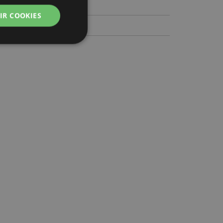
IR COOKIES
zador e gestão de
ço Cookie-
ferências de
itante. É
okie Cookie-
nte.
tar o cache de
zer as páginas
 baseados na
tificador de
ter variáveis de
nte é um número