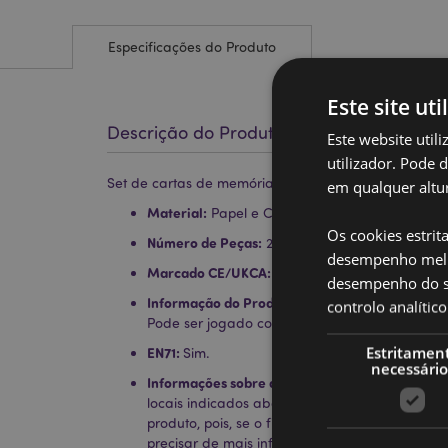
Especificações do Produto
Este site uti
Descrição do Produto
Este website util
utilizador. Pode 
Set de cartas de memória para crianças Mumin
em qualquer altur
Material:
Papel e Cartão
Os cookies estrit
Número de Peças:
26
desempenho melh
Marcado CE/UKCA:
Sim
desempenho do sí
Informação do Produto:
Recomendado para cri
controlo analíti
Pode ser jogado com 2 a 4 jogadores.
Estritamen
EN71:
Sim.
necessário
Informações sobre a Licença:
Este produto está
locais indicados abaixo. Se estiver fora destas
produto, pois, se o fizer, o produto será rem
precisar de mais informações, contacte a nos