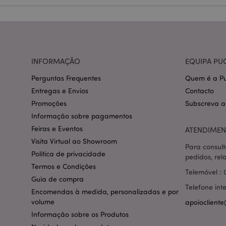
section_data_ids
INFORMAÇÃO
EQUIPA PU
mage-messages
Perguntas Frequentes
Quem é a Pu
Entregas e Envios
Contacto
Promoções
Subscreva a
Informação sobre pagamentos
recently_compared
Feiras e Eventos
ATENDIMEN
Visita Virtual ao Showroom
Para consult
mage-cache-storag
Política de privacidade
pedidos, rel
Termos e Condições
Telemóvel : 
product_data_stora
Guia de compra
Telefone int
Encomendas à medida, personalizadas e por
volume
apoiocliente
mage-cache-sessid
Informação sobre os Produtos