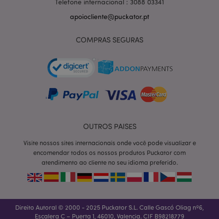
Telefone internacional : 3088 03341
apoiocliente@puckator.pt
COMPRAS SEGURAS
OUTROS PAISES
Visite nossos sites internacionais onde você pode visualizar e
section_data_ids
1 d
Adobe Inc.
encomendar todos os nossos produtos Puckator com
www.puckator.pt
atendimento ao cliente no seu idioma preferido.
Direito Autoral © 2000 - 2025 Puckator S.L. Calle Gascó Oliag nº6,
Escalera C – Puerta 1, 46010, Valencia. CIF B98218779