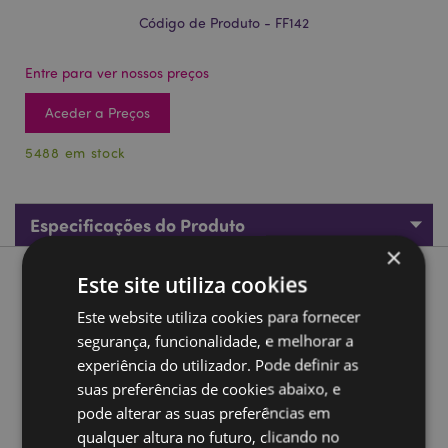
Código de Produto - FF142
Entre para ver nossos preços
Aceder a Preços
5488 em stock
Especificações do Produto
×
Este site utiliza cookies
Descrição do Produto
Este website utiliza cookies para fornecer
Idefix Boneco Solar
segurança, funcionalidade, e melhorar a
experiência do utilizador. Pode definir as
Material:
Plástico
suas preferências de cookies abaixo, e
Marcação CE:
Sim
pode alterar as suas preferências em
Não adequado para:
0 - 3 Anos
qualquer altura no futuro, clicando no