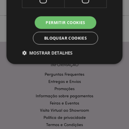
Asterix & Obelix
PERMITIR COOKIES
BLOQUEAR COOKIES
MOSTRAR DETALHES
INFORMAÇÃO
Perguntas Frequentes
Estritamente necessários
Desempenho
Entregas e Envios
Segmentação
Funcionalidade
Promoções
Os cookies estritamente necessários permitem
Informação sobre pagamentos
funcionalidades centrais do website, tais como login
Feiras e Eventos
de utilizador e gestão de conta. O sítio web não
pode ser utilizado correctamente sem os cookies
Visita Virtual ao Showroom
estritamente necessários.
Política de privacidade
Provider
/
Nome
Expir
Termos e Condições
Domínio