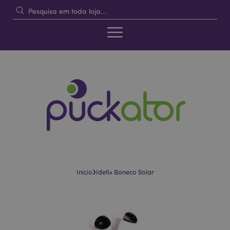
›
Início
Idefix Boneco Solar
Pular
Saltar
para
para
o
o
final
início