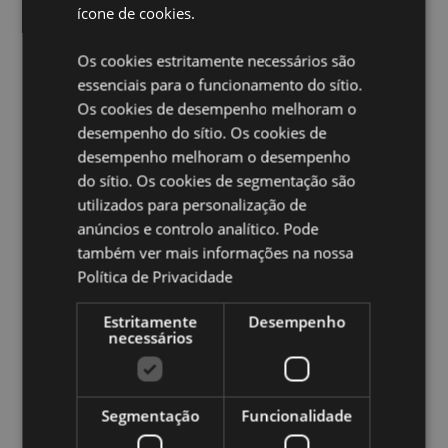
Informação do Produto:
Isto não é um brinquedo.
ícone de cookies.
Informações sobre a licença:
Este produto está
totalmente licenciado e pode ser vendido em todo o
Os cookies estritamente necessários são
mundo.
essenciais para o funcionamento do sítio.
Os cookies de desempenho melhoram o
Ampliar informação:
desempenho do sítio. Os cookies de
Quer saber mais acerca de comprar na Puckator?
leia
desempenho melhoram o desempenho
a nossa
Guia de informação para o cliente.
do sítio. Os cookies de segmentação são
utilizados para personalização de
anúncios e controlo analítico. Pode
Caracteristicas do Produto
também ver mais informações na nossa
Mais
Altura 12.5cm Largura 5cm Profundidade 8cm
Política de Privacidade
Informação
5055071787935
Estritamente
Desempenho
120
necessários
0.106000
Não
Não
Segmentação
Funcionalidade
Não