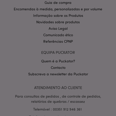
Guia de compra
CookieScriptConsent
1 m
CookieScript
Encomendas à medida, personalizadas e por volume
.puckator.pt
Informação sobre os Produtos
Novidades sobre produtos
Aviso Legal
Comunicado ético
Referências CPNP
EQUIPA PUCKATOR
Política de Privacidade da
Quem é a Puckator?
Google
mage-cache-storage-section-
1 d
Adobe Inc.
invalidation
www.puckator.pt
Contacto
Subscreva a newsletter da Puckator
ATENDIMENTO AO CLIENTE
Para consultas de pedidos , de controle de pedidos,
PHPSESSID
1 di
PHP.net
hor
.www.puckator.pt
relatórios de quebras / escassez
Telemóvel : 00351 912 946 361