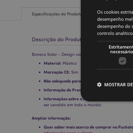
Os cookies estrit
Especificações do Produto
desempenho melh
desempenho do sí
controlo analíti
Descrição do Produto
Estritamen
necessário
Boneco Solar - Design com Licença - Mr Bean
Material:
Plástico
Marcação CE:
Sim
Não adequado para:
0 - 3 Anos
MOSTRAR DE
Informação do Produto:
Isto não é um brinque
Informações sobre a licença:
Este produto está
ser vendido em todo o mundo.
Ampliar informação:
Os cookies estritamen
Quer saber mais acerca de comprar na Puckat
conta. O sítio web nã
informação para o cliente.