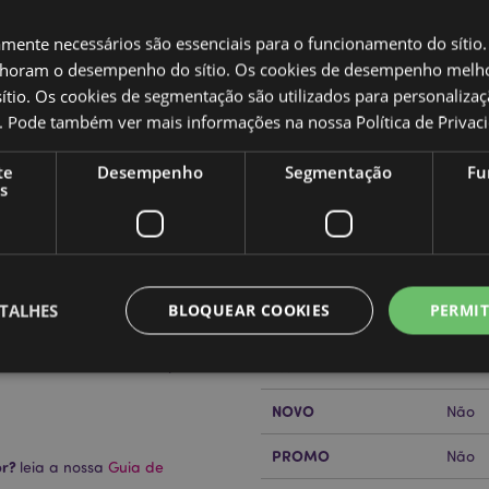
amente necessários são essenciais para o funcionamento do sítio.
oram o desempenho do sítio. Os cookies de desempenho melh
tio. Os cookies de segmentação são utilizados para personalizaç
co. Pode também ver mais informações na nossa
Política de Privac
Caracteristicas do Produ
te
Desempenho
Segmentação
Fu
Mais
Dimensões
s
Altur
Informação
Código de barras
50550
Quantidade do cartão
120
TALHES
BLOQUEAR COOKIES
PERMIT
Peso (kg)
0.080
do.
 totalmente licenciado e pode
SALDOS
Não
NOVO
Não
Estritamente necessários
Desempenho
Segmentação
Funcionalidade
PROMO
Não
te necessários permitem funcionalidades centrais do website, tais como login de utili
or?
leia a nossa
Guia de
o pode ser utilizado correctamente sem os cookies estritamente necessários.