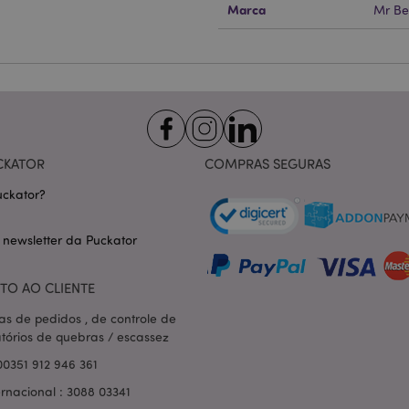
Marca
Mr B
Provider
/
Expiração
Descrição
Domínio
nt
1 mês
Este cookie é usado pelo servi
CookieScript
Script.com para lembrar as pre
.puckator.pt
consentimento do cookie do vis
necessário que o banner do co
Script.com funcione corretame
-section-
1 dia
Este cookie é usado para facili
Adobe Inc.
conteúdo no navegador para fa
www.puckator.pt
carregarem mais rápido.
CKATOR
COMPRAS SEGURAS
Política de Privacidade da Google
1 dia 16
Cookie gerado por aplicativos
PHP.net
ckator?
horas
linguagem PHP. Este é um iden
.www.puckator.pt
propósito geral usado para man
sessão do usuário. Normalme
gerado aleatoriamente, como e
 newsletter da Puckator
específico para o site, mas u
manter o status de logado de 
páginas.
TO AO CLIENTE
1 dia
Armazena informações específi
Adobe Inc.
relacionadas a ações iniciadas
www.puckator.pt
as de pedidos , de controle de
como exibir lista de desejos, 
atórios de quebras / escassez
checkout, etc.
00351 912 946 361
1 dia 16
Rastreia mensagens de erro e o
Adobe Inc.
horas
que são mostradas ao usuári
www.puckator.pt
ernacional : 3088 03341
de consentimento do cookie e
de erro. A mensagem é excluíd