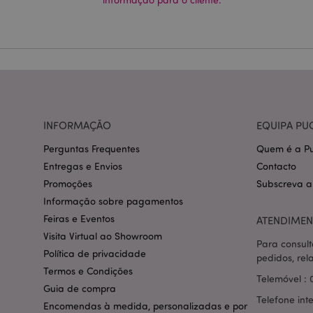
Nome
CookieScriptConse
mage-cache-storage
invalidation
INFORMAÇÃO
EQUIPA PU
PHPSESSID
Perguntas Frequentes
Quem é a Pu
Entregas e Envios
Contacto
Promoções
Subscreva a
Informação sobre pagamentos
Feiras e Eventos
ATENDIMEN
section_data_ids
Visita Virtual ao Showroom
Para consult
Política de privacidade
pedidos, rel
Termos e Condições
Telemóvel : 
mage-messages
Guia de compra
Telefone int
Encomendas à medida, personalizadas e por