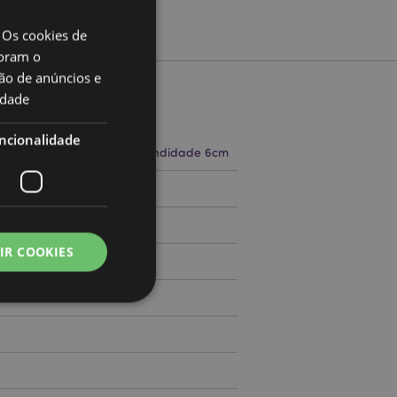
 Os cookies de
oram o
ão de anúncios e
idade
to
ncionalidade
a 14.5cm Largura 5cm Profundidade 6cm
71755927
IR COOKIES
000
zador e gestão de