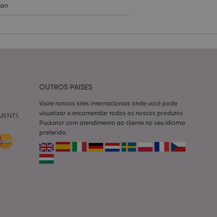
ean
ço Cookie-
ferências de
itante. É
okie Cookie-
nte.
tar o cache de
zer as páginas
OUTROS PAISES
 baseados na
Visite nossos sites internacionais onde você pode
tificador de
ter variáveis de
visualizar e encomendar todos os nossos produtos
nte é um número
Puckator com atendimento ao cliente no seu idioma
le é usado pode ser
preferido.
m bom exemplo é
um usuário entre as
cas do cliente
 pelo comprador,
informações de
utras notificações
o, como a mensagem
 várias mensagens
a do cookie após