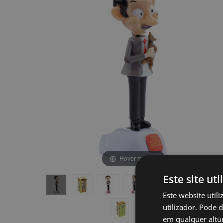
final
início
da
da
Galeria
Galeria
de
de
imagens
imagens
Hover to zoom
Este site uti
Este website util
utilizador. Pode 
em qualquer altur