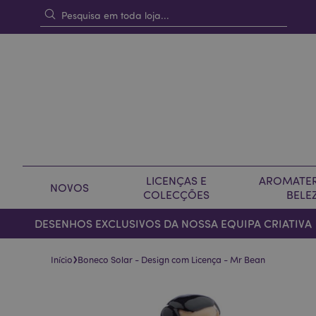
LICENÇAS E
AROMATER
NOVOS
COLECÇÕES
BELE
DESENHOS EXCLUSIVOS DA NOSSA EQUIPA CRIATIVA
›
Início
Boneco Solar - Design com Licença - Mr Bean
Pular
Saltar
para
para
o
o