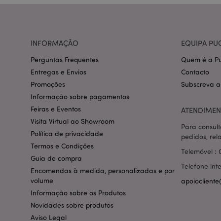
CookieScriptConse
INFORMAÇÃO
EQUIPA PU
mage-cache-storage
invalidation
Perguntas Frequentes
Quem é a Pu
Entregas e Envios
Contacto
PHPSESSID
Promoções
Subscreva a
Informação sobre pagamentos
Feiras e Eventos
ATENDIMEN
Visita Virtual ao Showroom
Para consult
Política de privacidade
pedidos, rel
section_data_ids
Termos e Condições
Telemóvel : 
Guia de compra
Telefone int
Encomendas à medida, personalizadas e por
mage-messages
volume
apoiocliente
Informação sobre os Produtos
Novidades sobre produtos
Aviso Legal
recently_compared