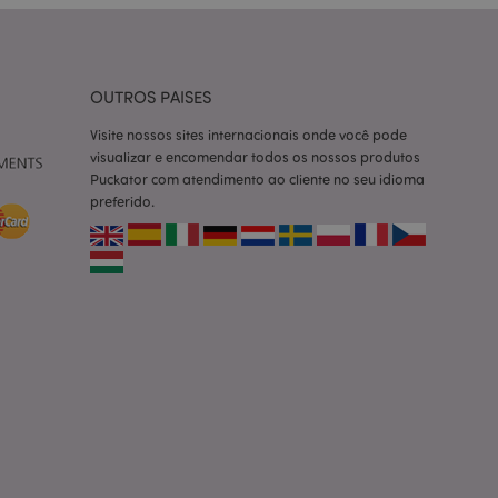
ço Cookie-
ferências de
itante. É
okie Cookie-
nte.
OUTROS PAISES
tar o cache de
zer as páginas
Visite nossos sites internacionais onde você pode
visualizar e encomendar todos os nossos produtos
 baseados na
Puckator com atendimento ao cliente no seu idioma
tificador de
preferido.
ter variáveis de
nte é um número
le é usado pode ser
m bom exemplo é
um usuário entre as
cas do cliente
 pelo comprador,
informações de
utras notificações
o, como a mensagem
 várias mensagens
a do cookie após
produtos