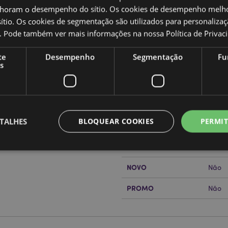
oram o desempenho do sítio. Os cookies de desempenho melh
tio. Os cookies de segmentação são utilizados para personalizaç
co. Pode também ver mais informações na nossa
Política de Privac
Caracteristicas do Produ
te
Desempenho
Segmentação
Fu
Mais
Dimensões
Altur
s
Informação
Código de barras
50550
Quantidade do cartão
24
TALHES
BLOQUEAR COOKIES
PERMIT
or?
leia a nossa
Guia de
Peso (kg)
0.455
SALDOS
Não
NOVO
Não
Estritamente necessários
Desempenho
Segmentação
Funcionalidade
PROMO
Não
te necessários permitem funcionalidades centrais do website, tais como login de utili
o pode ser utilizado correctamente sem os cookies estritamente necessários.
Provider
/
Expiração
Descrição
Domínio