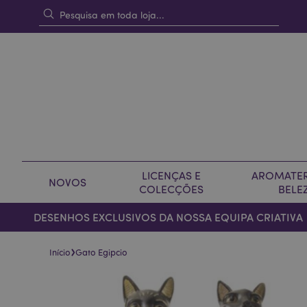
LICENÇAS E
AROMATER
NOVOS
COLECÇÕES
BELE
DESENHOS EXCLUSIVOS DA NOSSA EQUIPA CRIATIVA
›
Início
Gato Egipcio
Pular
Saltar
para
para
o
o