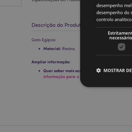
desempenho melh
desempenho do sí
controlo analíti
Descrição do Produto
Estritamen
necessário
Gato Egipcio
Material:
Resina
Ampliar informação:
MOSTRAR DE
Quer saber mais acerca de comprar na Puckat
informação para o cliente.
Os cookies estritamen
conta. O sítio web nã
Nome