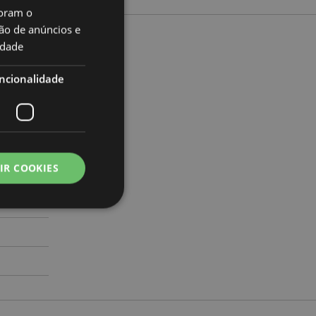
oram o
ão de anúncios e
idade
to
ncionalidade
a 20cm
71538407
IR COOKIES
000
zador e gestão de