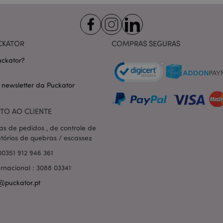
nt
1 mês
Este cookie é usado pelo servi
CookieScript
Script.com para lembrar as pre
.puckator.pt
consentimento do cookie do vis
necessário que o banner do co
Script.com funcione corretame
CKATOR
COMPRAS SEGURAS
-section-
1 dia
Este cookie é usado para facili
Adobe Inc.
conteúdo no navegador para fa
www.puckator.pt
ckator?
carregarem mais rápido.
Política de Privacidade da Google
1 dia 16
Cookie gerado por aplicativos
PHP.net
 newsletter da Puckator
horas
linguagem PHP. Este é um iden
.www.puckator.pt
propósito geral usado para man
sessão do usuário. Normalme
gerado aleatoriamente, como e
TO AO CLIENTE
específico para o site, mas u
manter o status de logado de 
páginas.
as de pedidos , de controle de
atórios de quebras / escassez
1 dia
Armazena informações específi
Adobe Inc.
relacionadas a ações iniciadas
www.puckator.pt
00351 912 946 361
como exibir lista de desejos, 
checkout, etc.
ernacional : 3088 03341
1 dia 16
Rastreia mensagens de erro e o
Adobe Inc.
@puckator.pt
horas
que são mostradas ao usuári
www.puckator.pt
de consentimento do cookie e
de erro. A mensagem é excluíd
ser exibida ao comprador.
_product_previous
1 dia
Armazena IDs de produtos de 
Adobe Inc.