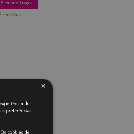
Aceder a Preços
6 em stock
×
 experiência do
uas preferências
 Os cookies de