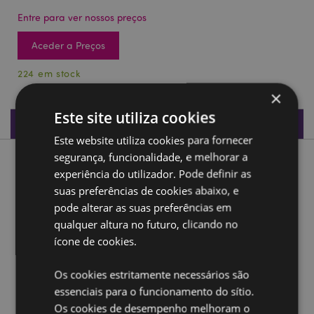
Entre para ver nossos preços
Aceder a Preços
224 em stock
×
Este site utiliza cookies
Especificações do Produto
Este website utiliza cookies para fornecer
segurança, funcionalidade, e melhorar a
Descrição do Produto
experiência do utilizador. Pode definir as
suas preferências de cookies abaixo, e
Ísis alada
pode alterar as suas preferências em
Material:
qualquer altura no futuro, clicando no
Resina
ícone de cookies.
Ampliar informação:
Os cookies estritamente necessários são
Quer saber mais acerca de comprar na Puckator?
leia
a nossa
Guia de informação para o cliente.
essenciais para o funcionamento do sítio.
Os cookies de desempenho melhoram o