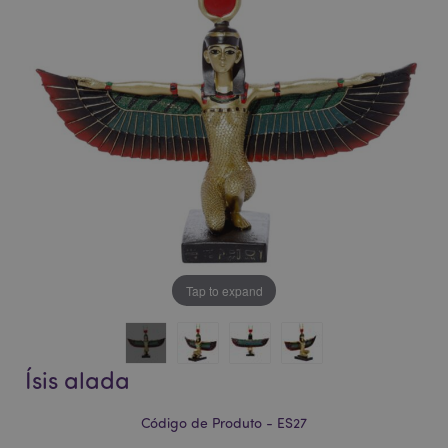
da
da
Galeria
Galeria
de
de
imagens
imagens
Tap to expand
Ísis alada
Código de Produto - ES27