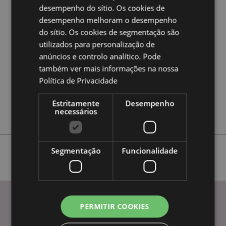
desempenho do sítio. Os cookies de
Caracteristicas do Produto
desempenho melhoram o desempenho
Mais
Largura 25cm
do sítio. Os cookies de segmentação são
Informação
utilizados para personalização de
5055071560972
anúncios e controlo analítico. Pode
12
também ver mais informações na nossa
0.579000
Política de Privacidade
Não
Não
Estritamente
Desempenho
necessários
Não
Segmentação
Funcionalidade
PERMITIR COOKIES
INFORMAÇÃO