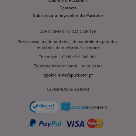
Quem é a Puckator?
Contacto
Subscreva a newsletter da Puckator
ATENDIMENTO AO CLIENTE
Política de Privacidade da
Google
mage-cache-storage-section-
1 d
Adobe Inc.
Para consultas de pedidos , de controle de pedidos,
invalidation
www.puckator.pt
relatórios de quebras / escassez
Telemóvel : 00351 912 946 361
Telefone internacional : 3088 03341
apoiocliente@puckator.pt
PHPSESSID
1 di
PHP.net
hor
.www.puckator.pt
COMPRAS SEGURAS