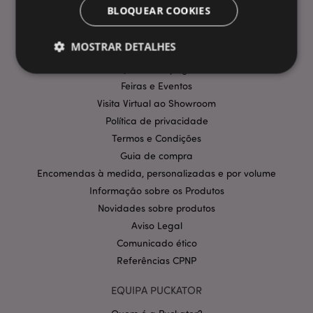
BLOQUEAR COOKIES
Perguntas Frequentes
Entregas e Envios
MOSTRAR DETALHES
Promoções
Informação sobre pagamentos
Feiras e Eventos
Estritamente necessários
Desempenho
Visita Virtual ao Showroom
Política de privacidade
Segmentação
Funcionalidade
Termos e Condições
Os cookies estritamente necessários permitem
Guia de compra
funcionalidades centrais do website, tais como login
de utilizador e gestão de conta. O sítio web não
Encomendas à medida, personalizadas e por volume
pode ser utilizado correctamente sem os cookies
Informação sobre os Produtos
estritamente necessários.
Novidades sobre produtos
Provider
/
Nome
Expir
Domínio
Aviso Legal
Comunicado ético
CookieScriptConsent
1 m
CookieScript
.puckator.pt
Referências CPNP
EQUIPA PUCKATOR