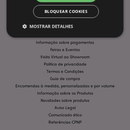
INFORMAÇÃO
BLOQUEAR COOKIES
Perguntas Frequentes
MOSTRAR DETALHES
Entregas e Envios
Promoções
Informação sobre pagamentos
Estritamente necessários
Feiras e Eventos
Desempenho
Visita Virtual ao Showroom
Segmentação
Funcionalidade
Política de privacidade
Os cookies estritamente necessários permitem
Termos e Condições
funcionalidades centrais do website, tais como login
de utilizador e gestão de conta. O sítio web não
Guia de compra
pode ser utilizado correctamente sem os cookies
Encomendas à medida, personalizadas e por volume
estritamente necessários.
Informação sobre os Produtos
Provider
/
Nome
Expir
Novidades sobre produtos
Domínio
Aviso Legal
CookieScriptConsent
1 m
CookieScript
.puckator.pt
Comunicado ético
Referências CPNP