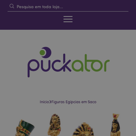
›
Início
Figuras Egípcias em Saco
Pular
Saltar
para
para
o
o
final
início