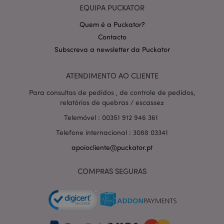
EQUIPA PUCKATOR
Quem é a Puckator?
Contacto
Subscreva a newsletter da Puckator
Política de Privacidade da
ATENDIMENTO AO CLIENTE
Google
mage-cache-storage-section-
1 d
Adobe Inc.
invalidation
www.puckator.pt
Para consultas de pedidos , de controle de pedidos,
relatórios de quebras / escassez
Telemóvel : 00351 912 946 361
Telefone internacional : 3088 03341
PHPSESSID
1 di
PHP.net
hor
.www.puckator.pt
apoiocliente@puckator.pt
COMPRAS SEGURAS