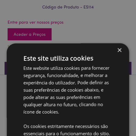
Código de Produto - ES114
Entre para ver nossos preços
Aceder a Preços
1344 em stock
×
Este site utiliza cookies
Especificações do Produto
Este website utiliza cookies para fornecer
segurança, funcionalidade, e melhorar a
experiência do utilizador. Pode definir as
Descrição do Produto
suas preferências de cookies abaixo, e
pode alterar as suas preferências em
Figuras Egípcias em Saco
qualquer altura no futuro, clicando no
Material:
ícone de cookies.
Resina e Papel
Ampliar informação:
Os cookies estritamente necessários são
essenciais para o funcionamento do sítio.
Quer saber mais acerca de comprar na Puckator?
leia