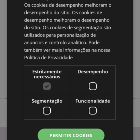
a nossa
Guia de informação para o cliente.
Os cookies de desempenho melhoram o
desempenho do sítio. Os cookies de
desempenho melhoram o desempenho
Caracteristicas do Produto
do sítio. Os cookies de segmentação são
Mais
Altura 5 - 6.5cm Bolsa 9 x 6.5 x 4cm
utilizados para personalização de
Informação
anúncios e controlo analítico. Pode
5055071659072
também ver mais informações na nossa
144
Política de Privacidade
0.044000
Não
Estritamente
Desempenho
Não
necessários
Não
Segmentação
Funcionalidade
PERMITIR COOKIES