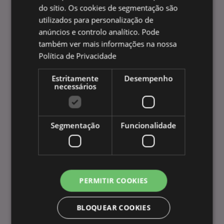
Informação sobre pagamentos
do sítio. Os cookies de segmentação são
Feiras e Eventos
utilizados para personalização de
Visita Virtual ao Showroom
anúncios e controlo analítico. Pode
Política de privacidade
também ver mais informações na nossa
Termos e Condições
Política de Privacidade
Guia de compra
Encomendas à medida, personalizadas e por volume
Estritamente
Desempenho
necessários
Informação sobre os Produtos
Novidades sobre produtos
Aviso Legal
Segmentação
Funcionalidade
Comunicado ético
Referências CPNP
EQUIPA PUCKATOR
Quem é a Puckator?
PERMITIR COOKIES
Contacto
Subscreva a newsletter da Puckator
BLOQUEAR COOKIES