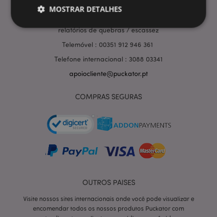
ATENDIMENTO AO CLIENTE
MOSTRAR DETALHES
Para consultas de pedidos , de controle de pedidos,
relatórios de quebras / escassez
Telemóvel : 00351 912 946 361
Estritamente necessários
Desempenho
Telefone internacional : 3088 03341
Segmentação
Funcionalidade
apoiocliente@puckator.pt
Os cookies estritamente necessários permitem
funcionalidades centrais do website, tais como login
de utilizador e gestão de conta. O sítio web não
COMPRAS SEGURAS
pode ser utilizado correctamente sem os cookies
estritamente necessários.
Provider
/
Nome
Expir
Domínio
CookieScriptConsent
1 m
CookieScript
.puckator.pt
OUTROS PAISES
Visite nossos sites internacionais onde você pode visualizar e
encomendar todos os nossos produtos Puckator com