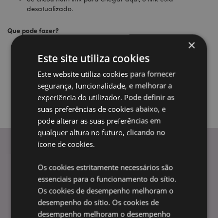
desatualizado.
Que pode fazer?
×
Regressar à
página anterior.
Este site utiliza cookies
Utilize a barra de pesquisa no topo da página para
procurar os seus produtos.
Este website utiliza cookies para fornecer
Siga estas ligações para voltar ao bom caminho!
segurança, funcionalidade, e melhorar a
Página inicial da loja
|
A minha conta
experiência do utilizador. Pode definir as
suas preferências de cookies abaixo, e
pode alterar as suas preferências em
qualquer altura no futuro, clicando no
ícone de cookies.
INFORMAÇÃO
Os cookies estritamente necessários são
essenciais para o funcionamento do sítio.
Perguntas Frequentes
Os cookies de desempenho melhoram o
Entregas e Envios
desempenho do sítio. Os cookies de
Promoções
desempenho melhoram o desempenho