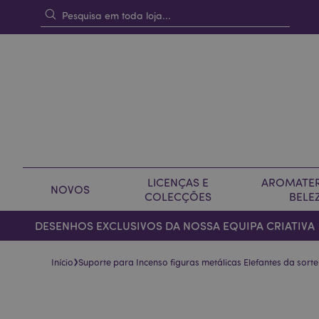
LICENÇAS E
AROMATER
NOVOS
COLECÇÕES
BELE
DESENHOS EXCLUSIVOS DA NOSSA EQUIPA CRIATIVA
›
Início
Suporte para Incenso figuras metálicas Elefantes da sorte
Pular
Saltar
para
para
o
o