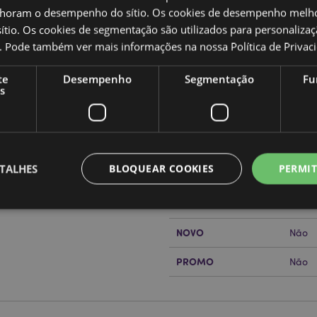
oram o desempenho do sítio. Os cookies de desempenho melh
tio. Os cookies de segmentação são utilizados para personalizaç
co. Pode também ver mais informações na nossa
Política de Privac
Caracteristicas do Produ
te
Desempenho
Segmentação
Fu
Mais
Dimensões
Altur
s
Informação
sorte
Código de barras
50550
Quantidade do cartão
72
TALHES
BLOQUEAR COOKIES
PERMIT
Peso (kg)
0.081
or?
leia a nossa
Guia de
SALDOS
Não
NOVO
Não
Estritamente necessários
Desempenho
Segmentação
Funcionalidade
PROMO
Não
te necessários permitem funcionalidades centrais do website, tais como login de utili
o pode ser utilizado correctamente sem os cookies estritamente necessários.
Provider
/
Expiração
Descrição
Domínio