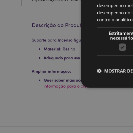
desempenho melh
desempenho do sí
controlo analíti
Descrição do Produto
Estritamen
necessário
Suporte para Incenso figuras metálicas Elefantes da 
Material:
Resina
Adequado para uso com:
Varetas
MOSTRAR DE
Ampliar informação:
Quer saber mais acerca de comprar na Puckat
informação para o cliente.
Os cookies estritamen
conta. O sítio web nã
Nome