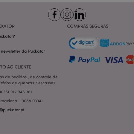
nt
1 mês
Este cookie é usado pelo servi
CookieScript
Script.com para lembrar as pre
.puckator.pt
consentimento do cookie do vis
necessário que o banner do co
Script.com funcione corretame
CKATOR
COMPRAS SEGURAS
-section-
1 dia
Este cookie é usado para facili
Adobe Inc.
conteúdo no navegador para fa
www.puckator.pt
ckator?
carregarem mais rápido.
Política de Privacidade da Google
1 dia 16
Cookie gerado por aplicativos
PHP.net
 newsletter da Puckator
horas
linguagem PHP. Este é um iden
.www.puckator.pt
propósito geral usado para man
sessão do usuário. Normalme
gerado aleatoriamente, como e
TO AO CLIENTE
específico para o site, mas u
manter o status de logado de 
páginas.
as de pedidos , de controle de
atórios de quebras / escassez
1 dia
Armazena informações específi
Adobe Inc.
relacionadas a ações iniciadas
www.puckator.pt
00351 912 946 361
como exibir lista de desejos, 
checkout, etc.
ernacional : 3088 03341
1 dia 16
Rastreia mensagens de erro e o
Adobe Inc.
@puckator.pt
horas
que são mostradas ao usuári
www.puckator.pt
de consentimento do cookie e
de erro. A mensagem é excluíd
ser exibida ao comprador.
_product_previous
1 dia
Armazena IDs de produtos de 
Adobe Inc.