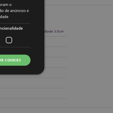
oram o
ão de anúncios e
idade
to
ncionalidade
a 5cm Largura 8cm Profundidade 3.5cm
71671029
IR COOKIES
000
zador e gestão de