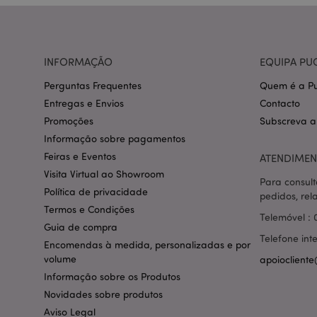
CookieScriptConse
INFORMAÇÃO
EQUIPA PU
mage-cache-storage
invalidation
Perguntas Frequentes
Quem é a Pu
Entregas e Envios
Contacto
PHPSESSID
Promoções
Subscreva a
Informação sobre pagamentos
Feiras e Eventos
ATENDIMEN
Visita Virtual ao Showroom
Para consult
Política de privacidade
pedidos, rel
section_data_ids
Termos e Condições
Telemóvel : 
Guia de compra
Telefone int
Encomendas à medida, personalizadas e por
mage-messages
volume
apoiocliente
Informação sobre os Produtos
Novidades sobre produtos
Aviso Legal
recently_compared