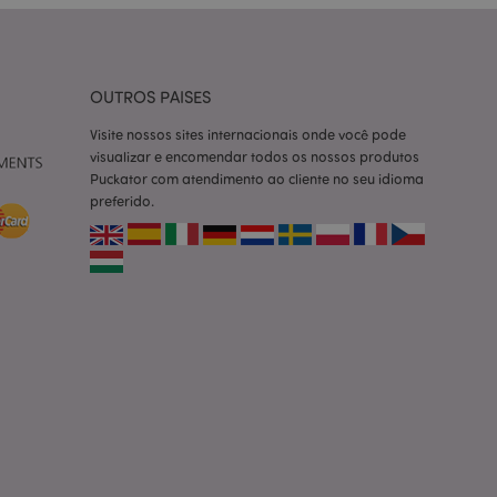
ço Cookie-
ferências de
itante. É
okie Cookie-
nte.
OUTROS PAISES
tar o cache de
zer as páginas
Visite nossos sites internacionais onde você pode
visualizar e encomendar todos os nossos produtos
 baseados na
Puckator com atendimento ao cliente no seu idioma
tificador de
preferido.
ter variáveis de
nte é um número
le é usado pode ser
m bom exemplo é
um usuário entre as
cas do cliente
 pelo comprador,
informações de
utras notificações
o, como a mensagem
 várias mensagens
a do cookie após
produtos