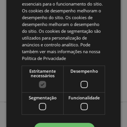
a nossa
Guia de informação para o cliente.
essenciais para o funcionamento do sítio.
Os cookies de desempenho melhoram o
desempenho do sítio. Os cookies de
Caracteristicas do Produto
desempenho melhoram o desempenho
Mais
Altura 13cm Largura 17.5cm Profundidade
do sítio. Os cookies de segmentação são
Informação
10.5cm
utilizados para personalização de
5055071511677
anúncios e controlo analítico. Pode
12
também ver mais informações na nossa
Política de Privacidade
0.640000
Não
Estritamente
Desempenho
Não
necessários
Não
Dark Legends
Segmentação
Funcionalidade