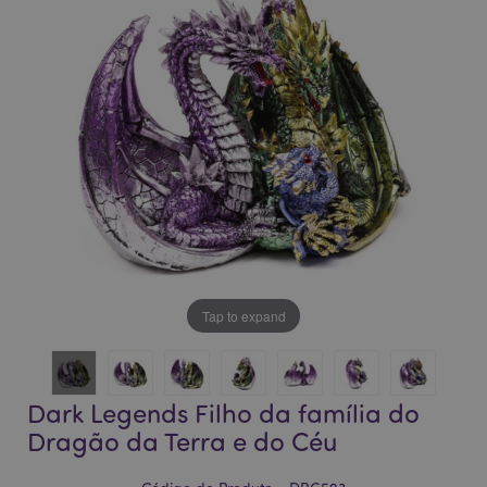
da
da
Galeria
Galeria
de
de
imagens
imagens
Tap to expand
Dark Legends Filho da família do
Dragão da Terra e do Céu