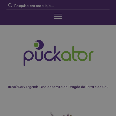
›
Início
Dark Legends Filho da família do Dragão da Terra e do Céu
Pular
Saltar
para
para
o
o
final
início