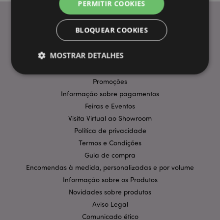
PERMITIR COOKIES
BLOQUEAR COOKIES
INFORMAÇÃO
MOSTRAR DETALHES
Perguntas Frequentes
Entregas e Envios
Promoções
Informação sobre pagamentos
Estritamente necessários
Desempenho
Feiras e Eventos
Segmentação
Funcionalidade
Visita Virtual ao Showroom
Os cookies estritamente necessários permitem
Política de privacidade
funcionalidades centrais do website, tais como login
de utilizador e gestão de conta. O sítio web não
Termos e Condições
pode ser utilizado correctamente sem os cookies
Guia de compra
estritamente necessários.
Encomendas à medida, personalizadas e por volume
Provider
/
Nome
Expir
Informação sobre os Produtos
Domínio
Novidades sobre produtos
CookieScriptConsent
1 m
CookieScript
.puckator.pt
Aviso Legal
Comunicado ético