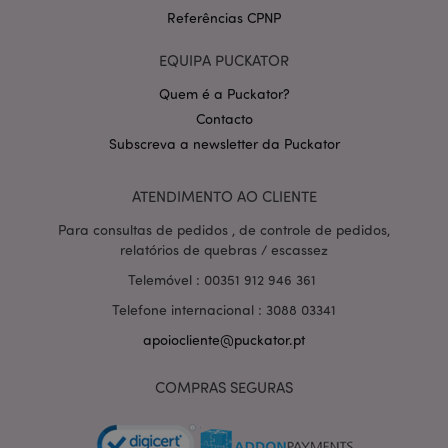
Referências CPNP
EQUIPA PUCKATOR
Quem é a Puckator?
Contacto
Subscreva a newsletter da Puckator
Política de Privacidade da
Google
mage-cache-storage-section-
1 d
Adobe Inc.
invalidation
www.puckator.pt
ATENDIMENTO AO CLIENTE
Para consultas de pedidos , de controle de pedidos,
relatórios de quebras / escassez
Telemóvel : 00351 912 946 361
PHPSESSID
1 di
PHP.net
Telefone internacional : 3088 03341
hor
.www.puckator.pt
apoiocliente@puckator.pt
COMPRAS SEGURAS