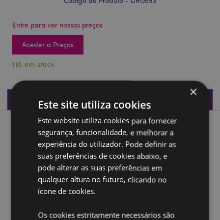
Código de Produto - DRG593
Entre para ver nossos preços
Aceder a Preços
110 em stock
×
Especificações do Produto
Este site utiliza cookies
Este website utiliza cookies para fornecer
Descrição do Produto
segurança, funcionalidade, e melhorar a
experiência do utilizador. Pode definir as
Dark Legends Filho da família do Dragão da Terra e do
suas preferências de cookies abaixo, e
Céu
pode alterar as suas preferências em
Material:
Resina
qualquer altura no futuro, clicando no
ícone de cookies.
Ampliar informação:
Os cookies estritamente necessários são
Quer saber mais acerca de comprar na Puckator?
leia