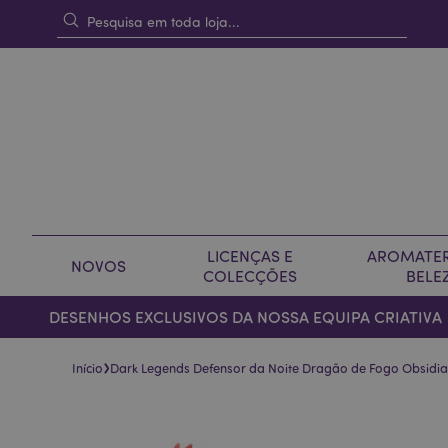
LICENÇAS E
AROMATER
NOVOS
COLECÇÕES
BELE
DESENHOS EXCLUSIVOS DA NOSSA EQUIPA CRIATIVA
›
Início
Dark Legends Defensor da Noite Dragão de Fogo Obsidi
Pular
Saltar
para
para
o
o