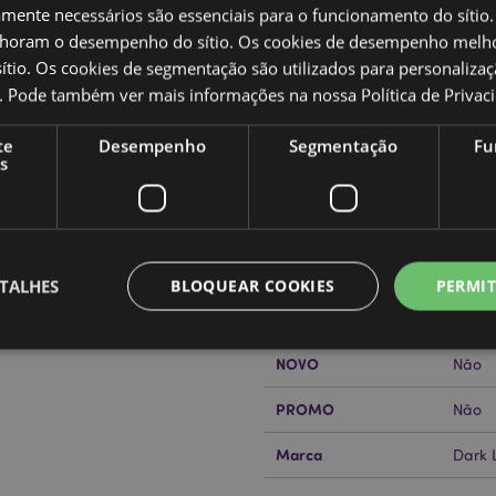
amente necessários são essenciais para o funcionamento do sítio.
oram o desempenho do sítio. Os cookies de desempenho melh
tio. Os cookies de segmentação são utilizados para personalizaç
Caracteristicas do Produ
co. Pode também ver mais informações na nossa
Política de Privac
Mais
Dimensões
Altur
te
Desempenho
Segmentação
Fu
Informação
sidiano
s
Código de barras
50550
Quantidade do cartão
12
or?
leia a nossa
Guia de
Peso (kg)
0.896
TALHES
BLOQUEAR COOKIES
PERMIT
SALDOS
Não
NOVO
Não
Estritamente necessários
Desempenho
Segmentação
Funcionalidade
PROMO
Não
te necessários permitem funcionalidades centrais do website, tais como login de utili
Marca
o pode ser utilizado correctamente sem os cookies estritamente necessários.
Dark 
Provider
/
Expiração
Descrição