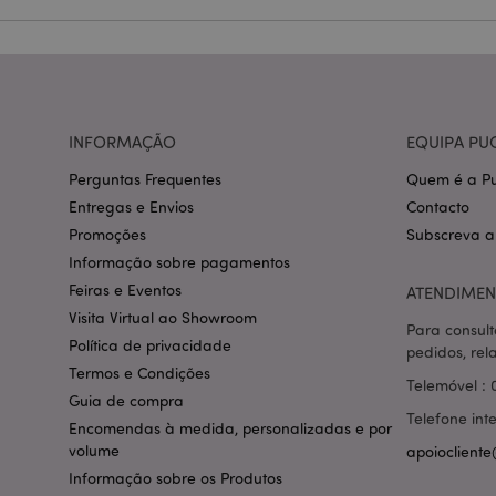
CookieScriptConse
mage-cache-storage
INFORMAÇÃO
EQUIPA PU
invalidation
Perguntas Frequentes
Quem é a Pu
PHPSESSID
Entregas e Envios
Contacto
Promoções
Subscreva a
Informação sobre pagamentos
Feiras e Eventos
ATENDIMEN
Visita Virtual ao Showroom
Para consult
section_data_ids
Política de privacidade
pedidos, rel
Termos e Condições
Telemóvel : 
Guia de compra
mage-messages
Telefone int
Encomendas à medida, personalizadas e por
volume
apoiocliente
Informação sobre os Produtos