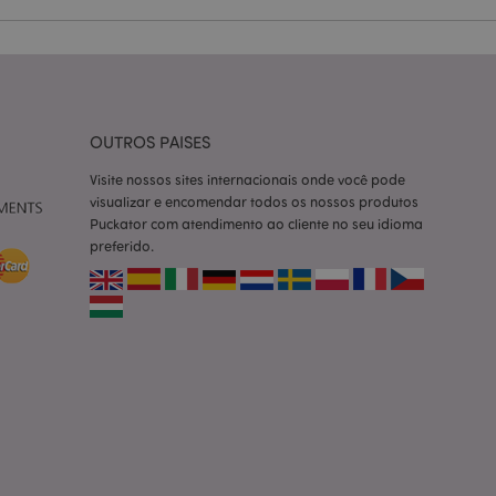
ço Cookie-
ferências de
itante. É
okie Cookie-
nte.
tar o cache de
OUTROS PAISES
zer as páginas
Visite nossos sites internacionais onde você pode
 baseados na
visualizar e encomendar todos os nossos produtos
tificador de
Puckator com atendimento ao cliente no seu idioma
ter variáveis de
nte é um número
preferido.
le é usado pode ser
m bom exemplo é
um usuário entre as
cas do cliente
 pelo comprador,
informações de
utras notificações
o, como a mensagem
 várias mensagens
a do cookie após