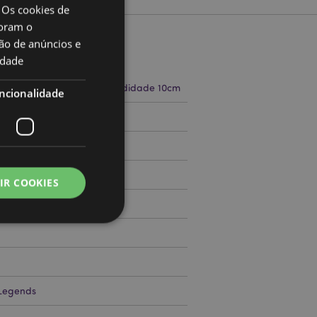
 Os cookies de
oram o
ão de anúncios e
to
idade
a 17cm Largura 18cm Profundidade 10cm
ncionalidade
71511615
000
IR COOKIES
zador e gestão de
Legends