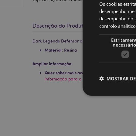
Os cookies estrit
desempenho melh
desempenho do sí
Descrição do Produto
controlo analíti
Estritamen
Dark Legends Defensor da Noite Dragão de Fogo Ob
necessário
Material:
Resina
Ampliar informação:
Quer saber mais acerca de comprar na Puckat
MOSTRAR DE
informação para o cliente.
Os cookies estritamen
conta. O sítio web nã
Nome