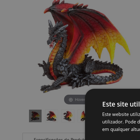
final
início
da
da
Galeria
Galeria
de
de
imagens
imagens
Hover to zoom
Este site uti
Este website util
utilizador. Pode 
em qualquer altur
Especificações do Produto