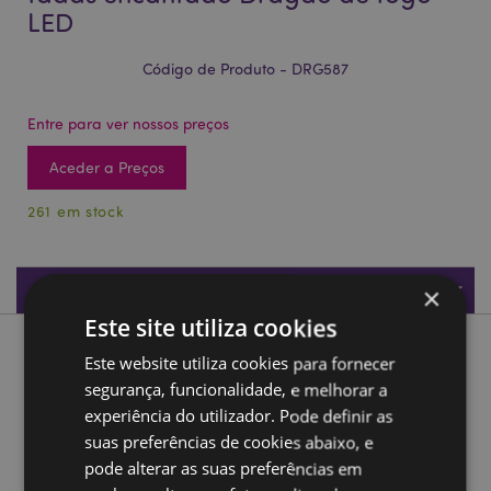
LED
Código de Produto - DRG587
Entre para ver nossos preços
Aceder a Preços
261 em stock
Especificações do Produto
×
Este site utiliza cookies
Descrição do Produto
Este website utiliza cookies para fornecer
segurança, funcionalidade, e melhorar a
Dark Legends Castelo de conto de fadas encantado
experiência do utilizador. Pode definir as
Dragão de fogo LED
suas preferências de cookies abaixo, e
Material:
Resina e Plástico
pode alterar as suas preferências em