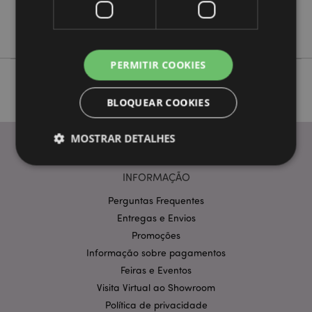
Não
Dark Legends
PERMITIR COOKIES
BLOQUEAR COOKIES
MOSTRAR DETALHES
INFORMAÇÃO
Estritamente necessários
Desempenho
Perguntas Frequentes
Segmentação
Funcionalidade
Entregas e Envios
Promoções
Os cookies estritamente necessários permitem
funcionalidades centrais do website, tais como login
Informação sobre pagamentos
de utilizador e gestão de conta. O sítio web não
Feiras e Eventos
pode ser utilizado correctamente sem os cookies
estritamente necessários.
Visita Virtual ao Showroom
Política de privacidade
Provider
/
Nome
Expir