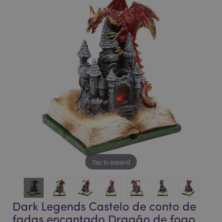
o
o
final
início
da
da
Galeria
Galeria
de
de
imagens
imagens
Tap to expand
Dark Legends Castelo de conto de
fadas encantado Dragão de fogo