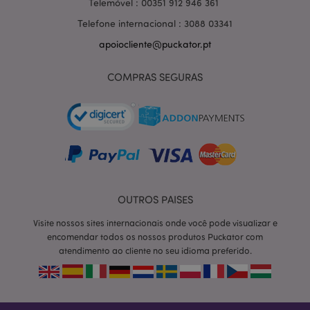
Telemóvel : 00351 912 946 361
Telefone internacional : 3088 03341
apoiocliente@puckator.pt
COMPRAS SEGURAS
OUTROS PAISES
section_data_ids
1 d
Adobe Inc.
Visite nossos sites internacionais onde você pode visualizar e
www.puckator.pt
encomendar todos os nossos produtos Puckator com
atendimento ao cliente no seu idioma preferido.