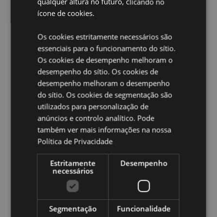
qualquer altura no futuro, clicando no
Pilhas necessárias:
2 AA
ícone de cookies.
Pilhas incluídas:
Não
LED:
Controlado por um interrutor de ligar/desligar na
Os cookies estritamente necessários são
parte inferior.
essenciais para o funcionamento do sítio.
Os cookies de desempenho melhoram o
Ampliar informação:
desempenho do sítio. Os cookies de
Quer saber mais acerca de comprar na Puckator?
leia
desempenho melhoram o desempenho
a nossa
Guia de informação para o cliente.
do sítio. Os cookies de segmentação são
utilizados para personalização de
anúncios e controlo analítico. Pode
Caracteristicas do Produto
também ver mais informações na nossa
Mais
Altura 18.5cm Largura 14.5cm Profundidade
Política de Privacidade
Informação
12.5cm
5055071511592
Estritamente
Desempenho
12
necessários
0.753000
Não
Segmentação
Funcionalidade
Não