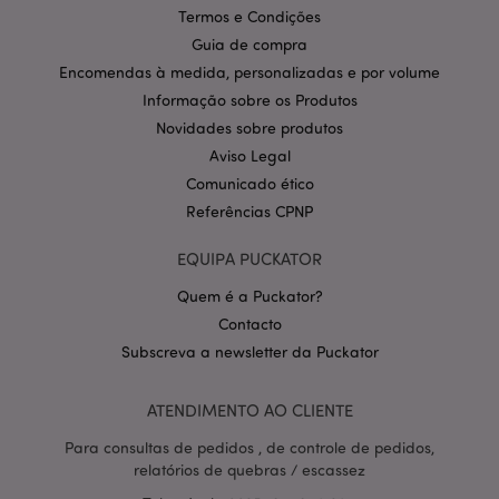
Domínio
Termos e Condições
CookieScriptConsent
1 m
CookieScript
Guia de compra
.puckator.pt
Encomendas à medida, personalizadas e por volume
Informação sobre os Produtos
Novidades sobre produtos
Aviso Legal
Comunicado ético
Referências CPNP
EQUIPA PUCKATOR
Política de Privacidade da
Google
mage-cache-storage-section-
1 d
Adobe Inc.
Quem é a Puckator?
invalidation
www.puckator.pt
Contacto
Subscreva a newsletter da Puckator
ATENDIMENTO AO CLIENTE
PHPSESSID
1 di
PHP.net
hor
Para consultas de pedidos , de controle de pedidos,
.www.puckator.pt
relatórios de quebras / escassez