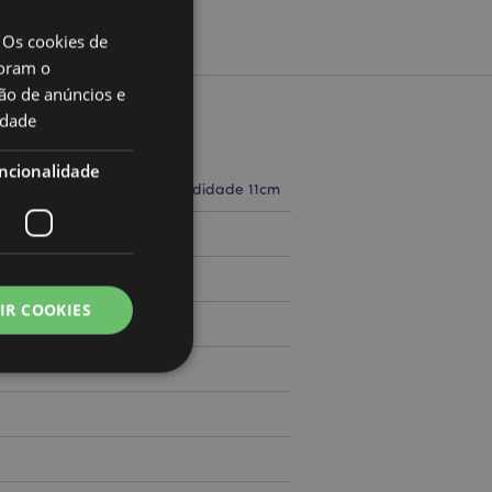
 Os cookies de
oram o
ão de anúncios e
idade
to
ncionalidade
a 20cm Largura 16cm Profundidade 11cm
71506819
IR COOKIES
000
zador e gestão de