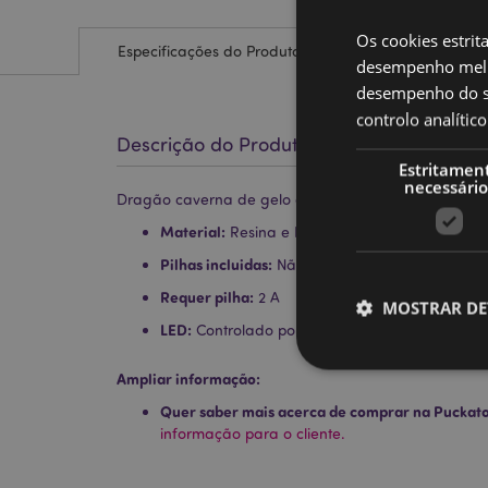
Os cookies estrit
Especificações do Produto
desempenho melh
desempenho do sí
controlo analíti
Descrição do Produto
Estritamen
necessário
Dragão caverna de gelo de cristal LED - Dark Lege
Material:
Resina e Plástico
Pilhas incluidas:
Não
Requer pilha:
2 A
MOSTRAR DE
LED:
Controlado por um interrutor de ligar/desli
Ampliar informação:
Quer saber mais acerca de comprar na Puckat
informação para o cliente.
Os cookies estritamen
conta. O sítio web nã