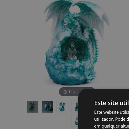
final
início
da
da
Galeria
Galeria
de
de
imagens
imagens
Hover to zoom
Este site uti
Este website util
utilizador. Pode 
em qualquer altur