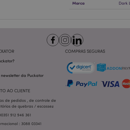
Marca
Dark 
Provider
/
Expiração
Descrição
Domínio
nt
1 mês
Este cookie é usado pelo servi
CookieScript
Script.com para lembrar as pre
.puckator.pt
consentimento do cookie do vis
necessário que o banner do co
Script.com funcione corretame
-section-
1 dia
Este cookie é usado para facili
Adobe Inc.
conteúdo no navegador para fa
www.puckator.pt
carregarem mais rápido.
CKATOR
COMPRAS SEGURAS
Política de Privacidade da Google
1 dia 16
Cookie gerado por aplicativos
PHP.net
ckator?
horas
linguagem PHP. Este é um iden
.www.puckator.pt
propósito geral usado para man
sessão do usuário. Normalme
gerado aleatoriamente, como e
 newsletter da Puckator
específico para o site, mas u
manter o status de logado de 
páginas.
TO AO CLIENTE
1 dia
Armazena informações específi
Adobe Inc.
relacionadas a ações iniciadas
www.puckator.pt
as de pedidos , de controle de
como exibir lista de desejos, 
atórios de quebras / escassez
checkout, etc.
00351 912 946 361
1 dia 16
Rastreia mensagens de erro e o
Adobe Inc.
horas
que são mostradas ao usuári
www.puckator.pt
ernacional : 3088 03341
de consentimento do cookie e
de erro. A mensagem é excluíd