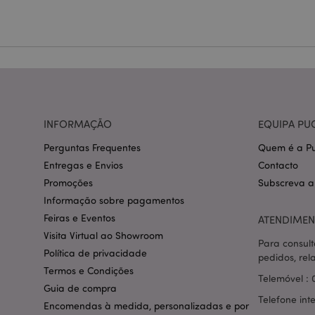
Nome
CookieScriptConse
mage-cache-storage
invalidation
INFORMAÇÃO
EQUIPA PU
PHPSESSID
Perguntas Frequentes
Quem é a Pu
Entregas e Envios
Contacto
Promoções
Subscreva a
Informação sobre pagamentos
Feiras e Eventos
ATENDIMEN
section_data_ids
Visita Virtual ao Showroom
Para consult
Política de privacidade
pedidos, rel
Termos e Condições
Telemóvel : 
mage-messages
Guia de compra
Telefone int
Encomendas à medida, personalizadas e por