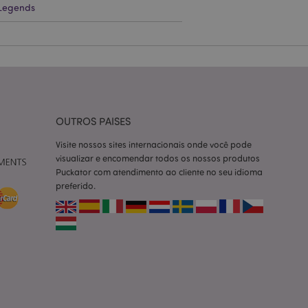
Legends
ço Cookie-
ferências de
itante. É
okie Cookie-
nte.
tar o cache de
zer as páginas
OUTROS PAISES
 baseados na
Visite nossos sites internacionais onde você pode
tificador de
visualizar e encomendar todos os nossos produtos
ter variáveis de
nte é um número
Puckator com atendimento ao cliente no seu idioma
le é usado pode ser
preferido.
m bom exemplo é
um usuário entre as
cas do cliente
 pelo comprador,
informações de
utras notificações
o, como a mensagem
 várias mensagens
a do cookie após