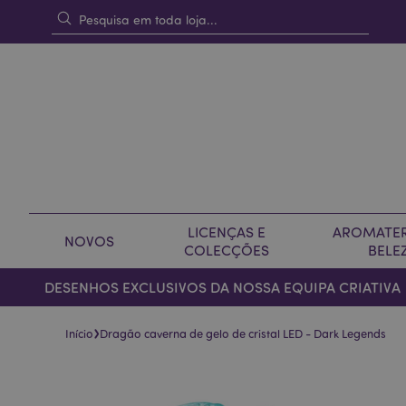
LICENÇAS E
AROMATER
NOVOS
COLECÇÕES
BELE
DESENHOS EXCLUSIVOS DA NOSSA EQUIPA CRIATIVA
›
Início
Dragão caverna de gelo de cristal LED - Dark Legends
Pular
Saltar
para
para
o
o