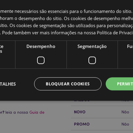
amente necessários são essenciais para o funcionamento do sítio.
oram o desempenho do sítio. Os cookies de desempenho melh
tio. Os cookies de segmentação são utilizados para personalizaç
co. Pode também ver mais informações na nossa
Política de Privac
Caracteristicas do Produ
te
Desempenho
Segmentação
Fu
Mais
s
Dimensões
Altur
Informação
nds
Código de barras
50550
Quantidade do cartão
8
TALHES
BLOQUEAR COOKIES
PERMIT
Peso (kg)
0.863
gar na parte inferior.
SALDOS
Não
NOVO
or?
Não
leia a nossa
Guia de
Estritamente necessários
Desempenho
Segmentação
Funcionalidade
PROMO
Não
te necessários permitem funcionalidades centrais do website, tais como login de utili
o pode ser utilizado correctamente sem os cookies estritamente necessários.