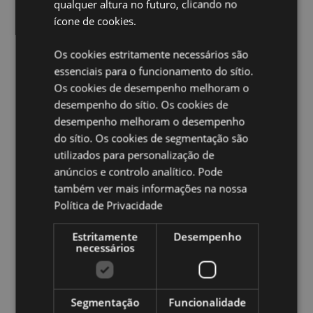
qualquer altura no futuro, clicando no
Pilhas necessárias:
2 AA
ícone de cookies.
Pilhas incluídas:
Não
LED:
Controlado por um interrutor de ligar/desligar na
Os cookies estritamente necessários são
parte inferior.
essenciais para o funcionamento do sítio.
Os cookies de desempenho melhoram o
Ampliar informação:
desempenho do sítio. Os cookies de
Quer saber mais acerca de comprar na Puckator?
leia
desempenho melhoram o desempenho
a nossa
Guia de informação para o cliente.
do sítio. Os cookies de segmentação são
utilizados para personalização de
anúncios e controlo analítico. Pode
Caracteristicas do Produto
também ver mais informações na nossa
Mais
Altura 24.5cm Largura 19cm Profundidade
Política de Privacidade
Informação
11.5cm
5055071799044
Estritamente
Desempenho
necessários
6
1.260000
Não
Segmentação
Funcionalidade
Não