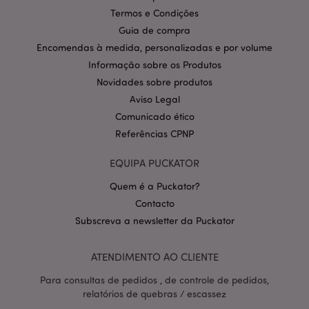
Domínio
Termos e Condições
CookieScriptConsent
1 m
CookieScript
Guia de compra
.puckator.pt
Encomendas à medida, personalizadas e por volume
Informação sobre os Produtos
Novidades sobre produtos
Aviso Legal
Comunicado ético
Referências CPNP
EQUIPA PUCKATOR
Política de Privacidade da
Google
mage-cache-storage-section-
1 d
Adobe Inc.
Quem é a Puckator?
invalidation
www.puckator.pt
Contacto
Subscreva a newsletter da Puckator
ATENDIMENTO AO CLIENTE
PHPSESSID
1 di
PHP.net
hor
.www.puckator.pt
Para consultas de pedidos , de controle de pedidos,
relatórios de quebras / escassez