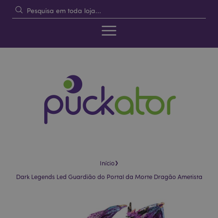
›
Início
Dark Legends Led Guardião do Portal da Morte Dragão Ametista
Pular
Saltar
para
para
o
o