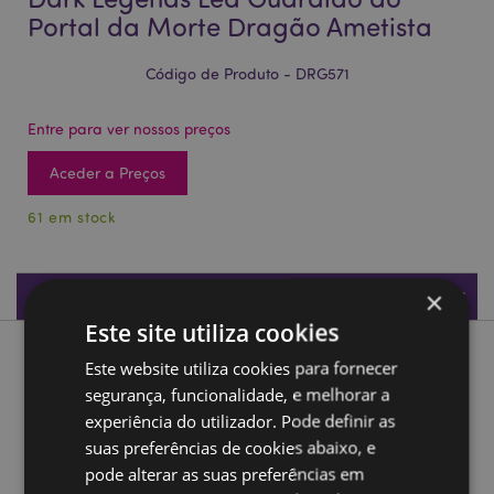
Portal da Morte Dragão Ametista
Código de Produto - DRG571
Entre para ver nossos preços
Aceder a Preços
61 em stock
Especificações do Produto
×
Este site utiliza cookies
Descrição do Produto
Este website utiliza cookies para fornecer
segurança, funcionalidade, e melhorar a
Dark Legends Led Guardião do Portal da Morte Dragão
experiência do utilizador. Pode definir as
Ametista
suas preferências de cookies abaixo, e
pode alterar as suas preferências em
Material:
Resina e Plástico