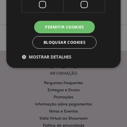
Não
Dark Legends
PERMITIR COOKIES
BLOQUEAR COOKIES
MOSTRAR DETALHES
INFORMAÇÃO
Estritamente necessários
Desempenho
Perguntas Frequentes
Segmentação
Funcionalidade
Entregas e Envios
Promoções
Os cookies estritamente necessários permitem
funcionalidades centrais do website, tais como login
Informação sobre pagamentos
de utilizador e gestão de conta. O sítio web não
Feiras e Eventos
pode ser utilizado correctamente sem os cookies
estritamente necessários.
Visita Virtual ao Showroom
Provider
/
Política de privacidade
Nome
Expir