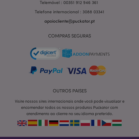
Telemóvel : 00351 912 946 361
Telefone internacional : 3088 03341
apoiocliente@puckator.pt
COMPRAS SEGURAS
OUTROS PAISES
section_data_ids
1 d
Adobe Inc.
Visite nossos sites internacionais onde você pode visualizar e
www.puckator.pt
encomendar todos os nossos produtos Puckator com
atendimento ao cliente no seu idioma preferido.